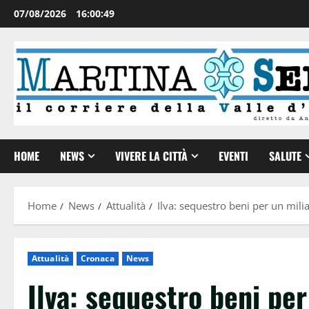
07/08/2026
16:00:50
HOME
NEWS
VIVERE LA CITTÀ
EVENTI
SALUTE
Home
News
Attualità
Ilva: sequestro beni per un mili
Attualità
Cronaca
News
Ilva: sequestro beni per