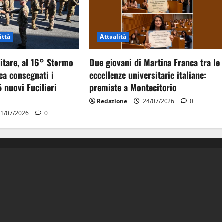
ittà
Attualità
itare, al 16° Stormo
Due giovani di Martina Franca tra le
ca consegnati i
eccellenze universitarie italiane:
5 nuovi Fucilieri
premiate a Montecitorio
Redazione
24/07/2026
0
1/07/2026
0