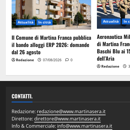
Attualità
In c
Attualità
In città
Aeronautica Mil
Il Comune di Martina Franca pubblica
di Martina Fran
il bando alloggi ERP 2026: domande
Baschi Blu ai 1
dal 26 agosto
dell’Aria
Redazione
07/08/2026
0
Redazione
3
CONTATTI.
Redazione:
redazione@www.martinasera.it
Direttore:
direttore@www.martinasera.it
Info & Commerciale:
info@www.martinasera.it