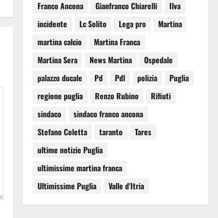
Franco Ancona
Gianfranco Chiarelli
Ilva
incidente
Lc Solito
Lega pro
Martina
martina calcio
Martina Franca
Martina Sera
News Martina
Ospedale
palazzo ducale
Pd
Pdl
polizia
Puglia
regione puglia
Renzo Rubino
Rifiuti
sindaco
sindaco franco ancona
Stefano Coletta
taranto
Tares
ultime notizie Puglia
ultimissime martina franca
Ultimissime Puglia
Valle d'Itria