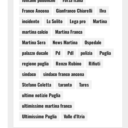
fontane pubbliche
Forza Italia
Franco Ancona
Gianfranco Chiarelli
Ilva
incidente
Lc Solito
Lega pro
Martina
martina calcio
Martina Franca
Martina Sera
News Martina
Ospedale
palazzo ducale
Pd
Pdl
polizia
Puglia
regione puglia
Renzo Rubino
Rifiuti
sindaco
sindaco franco ancona
Stefano Coletta
taranto
Tares
ultime notizie Puglia
ultimissime martina franca
Ultimissime Puglia
Valle d'Itria