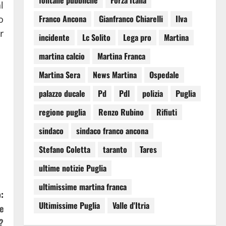
fontane pubbliche
Forza Italia
l
Franco Ancona
Gianfranco Chiarelli
Ilva
o
r
incidente
Lc Solito
Lega pro
Martina
martina calcio
Martina Franca
Martina Sera
News Martina
Ospedale
palazzo ducale
Pd
Pdl
polizia
Puglia
regione puglia
Renzo Rubino
Rifiuti
sindaco
sindaco franco ancona
Stefano Coletta
taranto
Tares
ultime notizie Puglia
ultimissime martina franca
:
Ultimissime Puglia
Valle d'Itria
e
?