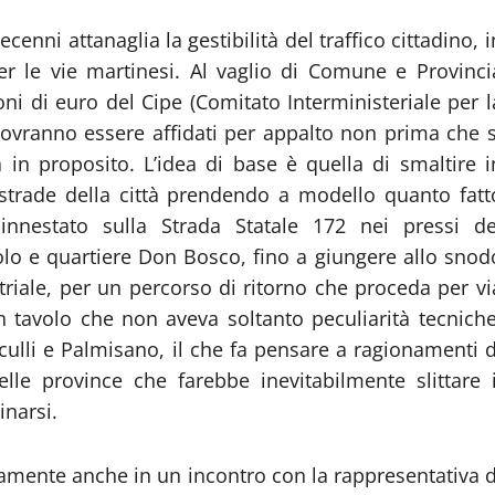
nni attanaglia la gestibilità del traffico cittadino, i
er le vie martinesi. Al vaglio di Comune e Provinci
oni di euro del Cipe (Comitato Interministeriale per l
ovranno essere affidati per appalto non prima che s
 in proposito. L’idea di base è quella di smaltire i
 strade della città prendendo a modello quanto fatt
nnestato sulla Strada Statale 172 nei pressi de
olo e quartiere Don Bosco, fino a giungere allo snod
triale, per un percorso di ritorno che proceda per vi
 tavolo che non aveva soltanto peculiarità tecniche
sculli e Palmisano, il che fa pensare a ragionamenti d
elle province che farebbe inevitabilmente slittare i
inarsi.
amente anche in un incontro con la rappresentativa d