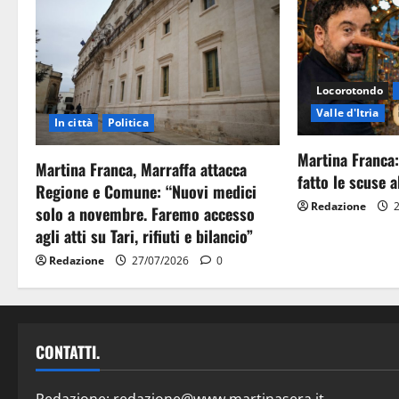
Locorotondo
Valle d'Itria
In città
Politica
Martina Franca:
Martina Franca, Marraffa attacca
fatto le scuse al
Regione e Comune: “Nuovi medici
Redazione
2
solo a novembre. Faremo accesso
agli atti su Tari, rifiuti e bilancio”
Redazione
27/07/2026
0
CONTATTI.