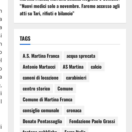
“Nuovi medici solo a novembre. Faremo accesso agli
n
atti su Tari, rifiuti e bilancio”
a
a
i
TAGS
n
o
A.S. Martina Franca
acqua sprecata
l
Antonio Martucci
AS Martina
calcio
o
a
canoni di locazione
carabinieri
,
centro storico
Comune
i
Comune di Martina Franca
l
consiglio comunale
cronaca
Donato Pentassuglia
Fondazione Paolo Grassi
i