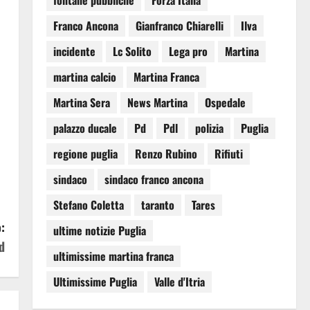
fontane pubbliche
Forza Italia
Franco Ancona
Gianfranco Chiarelli
Ilva
incidente
Lc Solito
Lega pro
Martina
martina calcio
Martina Franca
Martina Sera
News Martina
Ospedale
palazzo ducale
Pd
Pdl
polizia
Puglia
regione puglia
Renzo Rubino
Rifiuti
sindaco
sindaco franco ancona
Stefano Coletta
taranto
Tares
:
ultime notizie Puglia
d
ultimissime martina franca
Ultimissime Puglia
Valle d'Itria