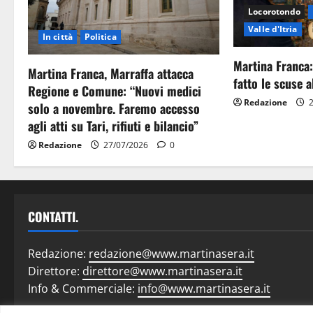
Locorotondo
Valle d'Itria
In città
Politica
Martina Franca:
Martina Franca, Marraffa attacca
fatto le scuse al
Regione e Comune: “Nuovi medici
Redazione
2
solo a novembre. Faremo accesso
agli atti su Tari, rifiuti e bilancio”
Redazione
27/07/2026
0
CONTATTI.
Redazione:
redazione@www.martinasera.it
Direttore:
direttore@www.martinasera.it
Info & Commerciale:
info@www.martinasera.it