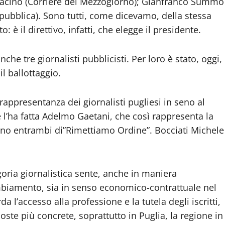
aracino (Corriere del Mezzogiorno); Gianfranco Summo
epubblica). Sono tutti, come dicevamo, della stessa
: è il direttivo, infatti, che elegge il presidente.
che tre giornalisti pubblicisti. Per loro è stato, oggi,
l ballottaggio.
 rappresentanza dei giornalisti pugliesi in seno al
Ce l’ha fatta Adelmo Gaetani, che così rappresenta la
sono entrambi di”Rimettiamo Ordine”. Bocciati Michele
goria giornalistica sente, anche in maniera
ambiamento, sia in senso economico-contrattuale nel
a l’accesso alla professione e la tutela degli iscritti,
oste più concrete, soprattutto in Puglia, la regione in