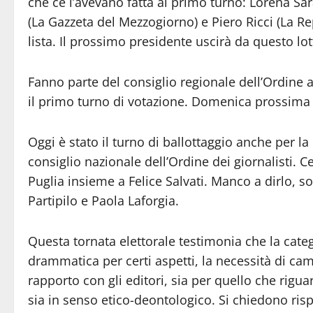
che ce l’avevano fatta al primo turno: Lorena S
(La Gazzeta del Mezzogiorno) e Piero Ricci (La R
lista. Il prossimo presidente uscirà da questo lotto
Fanno parte del consiglio regionale dell’Ordine an
il primo turno di votazione. Domenica prossima i
Oggi è stato il turno di ballottaggio anche per la
consiglio nazionale dell’Ordine dei giornalisti. 
Puglia insieme a Felice Salvati. Manco a dirlo, 
Partipilo e Paola Laforgia.
Questa tornata elettorale testimonia che la cate
drammatica per certi aspetti, la necessità di c
rapporto con gli editori, sia per quello che riguard
sia in senso etico-deontologico. Si chiedono risp