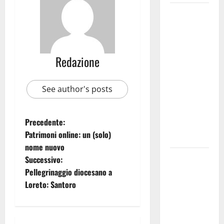
Martina
Franca
investe
sulle
Redazione
famiglie: in
arrivo tre
seminari
See author's posts
dedicati ad
adolescenti,
Precedente:
genitori ed
Patrimoni online: un (solo)
empatia
nome nuovo
Aeronautica
Successivo:
Militare, al
Pellegrinaggio diocesano a
16° Stormo
Loreto: Santoro
di Martina
Franca
consegnati