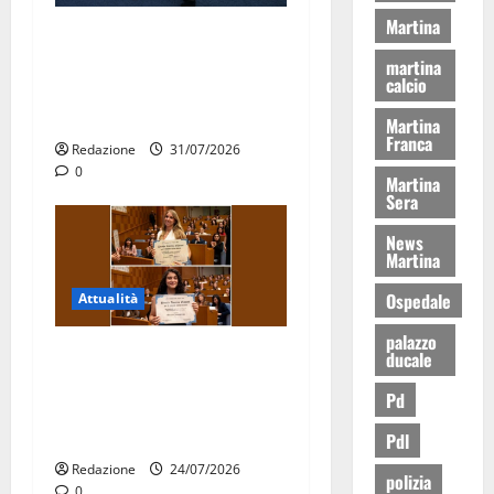
Martina
Aeronautica Militare, al 16°
Stormo di Martina Franca
martina
calcio
consegnati i Baschi Blu ai
15 nuovi Fucilieri dell’Aria
Martina
Franca
Redazione
31/07/2026
0
Martina
Sera
News
Martina
Ospedale
Attualità
palazzo
Due giovani di Martina
ducale
Franca tra le eccellenze
Pd
universitarie italiane:
premiate a Montecitorio
Pdl
Redazione
24/07/2026
polizia
0