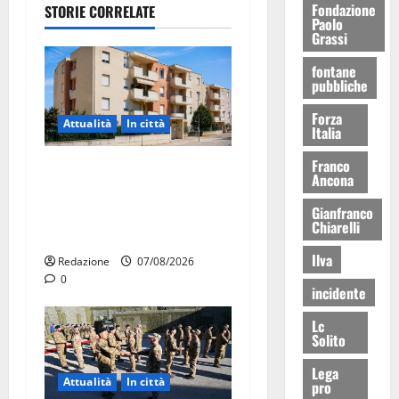
Fondazione
STORIE CORRELATE
Paolo
Grassi
fontane
pubbliche
Forza
Attualità
In città
Italia
Franco
Il Comune di Martina Franca
Ancona
pubblica il bando alloggi
Gianfranco
ERP 2026: domande dal 26
Chiarelli
agosto
Ilva
Redazione
07/08/2026
0
incidente
Lc
Solito
Lega
Attualità
In città
pro