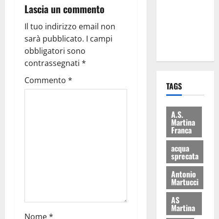
Lascia un commento
i Baschi Blu
ai 15 nuovi
Il tuo indirizzo email non
Fucilieri
sarà pubblicato.
I campi
dell’Aria
obbligatori sono
contrassegnati
*
Commento
*
TAGS
A.S.
Martina
Franca
acqua
sprecata
Antonio
Martucci
AS
Martina
Nome
*