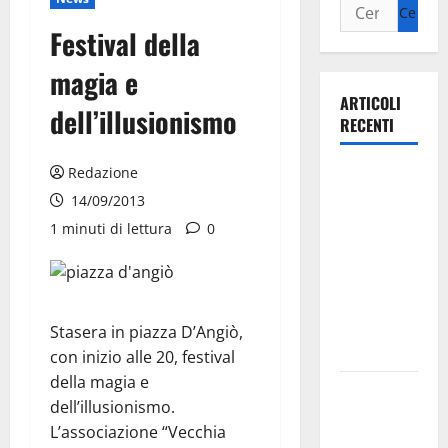
Festival della
magia e
ARTICOLI
dell’illusionismo
RECENTI
Redazione
Ospedale di
Martina
14/09/2013
Franca,
1 minuti di lettura
0
Forza Italia
annuncia la
protesta:
sit-in lunedì
Stasera in piazza D’Angiò,
10 agosto
con inizio alle 20, festival
della magia e
Il Comune
dell’illusionismo.
di Martina
L’associazione “Vecchia
Franca