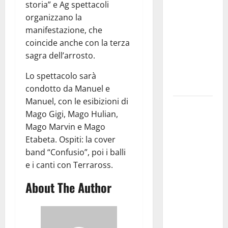
storia” e Ag spettacoli
pubblica il
organizzano la
bando
manifestazione, che
alloggi ERP
coincide anche con la terza
2026:
sagra dell’arrosto.
domande
dal 26
Lo spettacolo sarà
agosto
condotto da Manuel e
Manuel, con le esibizioni di
La gara
Mago Gigi, Mago Hulian,
ciclistica
Mago Marvin e Mago
dei Giochi
Etabeta. Ospiti: la cover
attraversa
band “Confusio”, poi i balli
Martina
e i canti con Terraross.
Franca:
ecco le
About The Author
strade
interessate
e gli orari