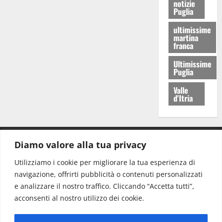
notizie
Puglia
ultimissime
martina
franca
Ultimissime
Puglia
Valle
d'Itria
Diamo valore alla tua privacy
CONTATTI.
Utilizziamo i cookie per migliorare la tua esperienza di
navigazione, offrirti pubblicità o contenuti personalizzati
Redazione:
redazione@www.martinasera.it
e analizzare il nostro traffico. Cliccando “Accetta tutti”,
Direttore:
direttore@www.martinasera.it
acconsenti al nostro utilizzo dei cookie.
Info & Commerciale:
info@www.martinasera.it