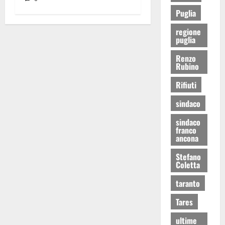
Puglia
regione
puglia
Renzo
Rubino
Rifiuti
sindaco
sindaco
franco
ancona
Stefano
Coletta
taranto
Tares
ultime