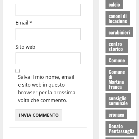
calcio
canoni di
locazione
Email
*
carabinieri
centro
Sito web
storico
Comune
Comune
di
Salva il mio nome, email
Martina
e sito web in questo
Franca
browser per la prossima
consiglio
volta che commento.
comunale
cronaca
Donato
Pentassuglia