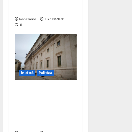
protesta: sit-in lunedì 10
agosto
Redazione
07/08/2026
0
In città
Politica
Martina Franca, Marraffa
attacca Regione e Comune:
“Nuovi medici solo a
novembre. Faremo accesso
agli atti su Tari, rifiuti e
bilancio”