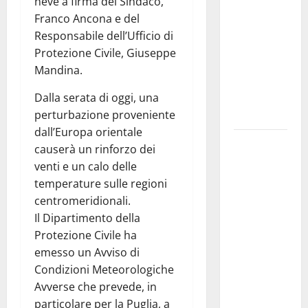
neve a firma del Sindaco,
pubblica il
Franco Ancona e del
bando
Responsabile dell’Ufficio di
alloggi ERP
Protezione Civile, Giuseppe
2026:
Mandina.
domande
Dalla serata di oggi, una
dal 26
perturbazione proveniente
agosto
dall’Europa orientale
La gara
causerà un rinforzo dei
ciclistica
venti e un calo delle
dei Giochi
temperature sulle regioni
attraversa
centromeridionali.
Martina
Il Dipartimento della
Franca:
Protezione Civile ha
ecco le
emesso un Avviso di
strade
Condizioni Meteorologiche
interessate
Avverse che prevede, in
e gli orari
particolare per la Puglia, a