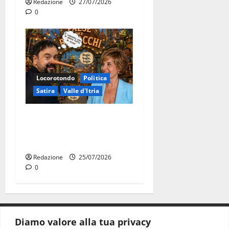
Redazione
27/07/2026
0
Locorotondo
Politica
Satira
Valle d'Itria
Martina Franca: Il sindaco
non ha fatto le scuse alla
Lillo
Redazione
25/07/2026
0
Diamo valore alla tua privacy