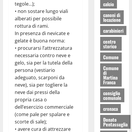
calcio
tegole…);
• non sostare lungo viali
canoni di
alberati per possibile
locazione
rottura di rami.
carabinieri
In presenza di nevicate e
gelate è buona norma:
centro
storico
• procurarsi l’attrezzatura
necessaria contro neve e
Comune
gelo, sia per la tutela della
Comune
persona (vestiario
di
Martina
adeguato, scarponi da
Franca
neve), sia per togliere la
neve dai pressi della
consiglio
comunale
propria casa o
dell’esercizio commerciale
cronaca
(come pale per spalare e
Donato
scorte di sale);
Pentassuglia
• avere cura di attrezzare