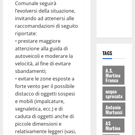
Comunale seguirà
i Baschi Blu
l’evolversi della situazione,
ai 15 nuovi
invitando ad attenersi alle
Fucilieri
raccomandazioni di seguito
dell’Aria
riportate:
• prestare maggiore
attenzione alla guida di
TAGS
autoveicoli e moderare la
velocità, al fine di evitare
A.S.
sbandamenti;
Martina
• evitare le zone esposte a
Franca
forte vento per il possibile
acqua
distacco di oggetti sospesi
sprecata
e mobili (impalcature,
Antonio
segnaletica, ecc.) e di
Martucci
caduta di oggetti anche di
AS
piccole dimensioni e
Martina
relativamente leggeri (vasi,