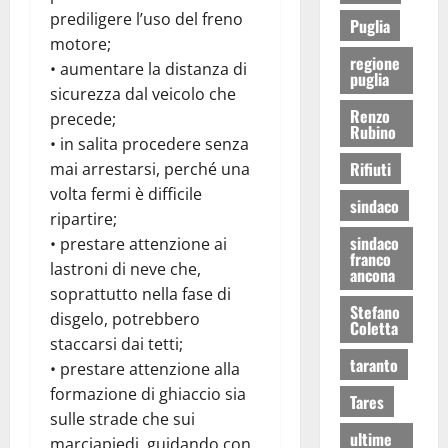
prediligere l’uso del freno
Puglia
motore;
regione
• aumentare la distanza di
puglia
sicurezza dal veicolo che
Renzo
precede;
Rubino
• in salita procedere senza
Rifiuti
mai arrestarsi, perché una
volta fermi è difficile
sindaco
ripartire;
sindaco
• prestare attenzione ai
franco
lastroni di neve che,
ancona
soprattutto nella fase di
Stefano
disgelo, potrebbero
Coletta
staccarsi dai tetti;
taranto
• prestare attenzione alla
formazione di ghiaccio sia
Tares
sulle strade che sui
ultime
marciapiedi, guidando con