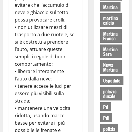
evitare che l’accumulo di
Martina
neve e ghiaccio sul tetto
martina
possa provocare crolli.
calcio
• non utilizzare mezzi di
Martina
trasporto a due ruote e, se
Franca
si è costretti a prendere
Martina
l’auto, attuare queste
Sera
semplici regole di buon
comportamento;
News
Martina
• liberare interamente
l’auto dalla neve;
Ospedale
• tenere accese le luci per
palazzo
essere più visibili sulla
ducale
strada;
Pd
• mantenere una velocità
ridotta, usando marce
Pdl
basse per evitare il più
polizia
possibile le frenate e