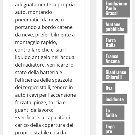
Fondazione
adeguatamente la propria
Paolo
auto, montando
Grassi
pneumatici da neve o
fontane
portando a bordo catene
pubbliche
da neve, preferibilmente a
Forza
montaggio rapido,
Italia
controllare che ci sia il
Franco
liquido antigelo nell’acqua
Ancona
del radiatore, verificare lo
Gianfranco
stato della batteria e
Chiarelli
l’efficienza delle spazzole
dei tergicristalli, tenere in
Ilva
auto i cavi per l’accensione
incidente
forzata, pinze, torcia e
Lc
guanti da lavoro;
Solito
• verificare la capacità di
carico della copertura del
Lega
pro
proprio stabile così da