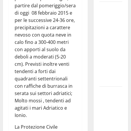
partire dal pomeriggio/sera
Martina
di oggi 08 febbraio 2015 e
Franca
per le successive 24-36 ore,
investe
precipitazioni a carattere
sulle
nevoso con quota neve in
famiglie: in
calo fino a 300-400 metri
arrivo tre
con apporti al suolo da
seminari
deboli a moderati (5-20
dedicati ad
cm). Previsti inoltre venti
adolescenti,
tendenti a forti dai
genitori ed
quadranti settentrionali
empatia
con raffiche di burrasca in
Aeronautica
serata sui settori adriatici;
Militare, al
Molto mossi , tendenti ad
16° Stormo
agitati i mari Adriatico e
di Martina
Ionio.
Franca
La Protezione Civile
consegnati