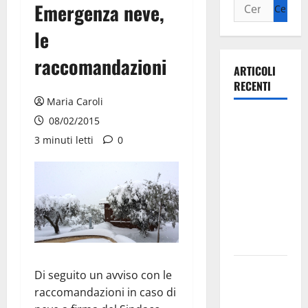
Emergenza neve,
le
raccomandazioni
ARTICOLI
RECENTI
Maria Caroli
Ospedale di
08/02/2015
Martina
3 minuti letti
0
Franca,
Forza Italia
annuncia la
protesta:
sit-in lunedì
10 agosto
Il Comune
Di seguito un avviso con le
di Martina
raccomandazioni in caso di
Franca