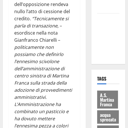
rifiuti e
dell’opposizione rendeva
bilancio”
nullo l’atto di cessione del
credito.
“Tecnicamente si
Martina
parla di transazione,
–
Franca: Il
esordisce nella nota
sindaco non
Gianfranco Chiarelli –
ha fatto le
politicamente non
scuse alla
possiamo che definirlo
Lillo
l’ennesimo scivolone
dell’amministrazione di
centro sinistra di Martina
TAGS
Franca sulla strada della
adozione di provvedimenti
A.S.
amministrativi.
Martina
Franca
L’Amministrazione ha
combinato un pasticcio e
acqua
ha dovuto mettere
sprecata
l’ennesima pezza a colori