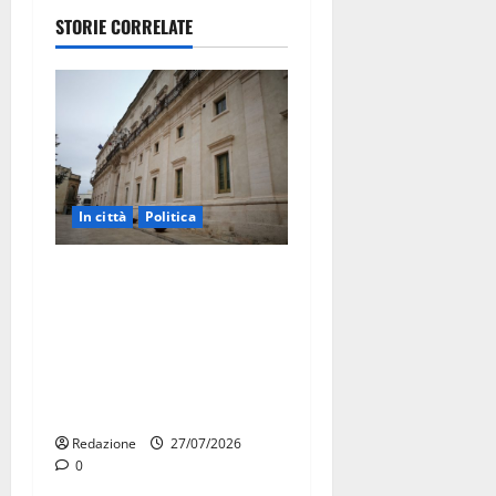
STORIE CORRELATE
In città
Politica
Martina Franca, Marraffa
attacca Regione e Comune:
“Nuovi medici solo a
novembre. Faremo accesso
agli atti su Tari, rifiuti e
bilancio”
Redazione
27/07/2026
0