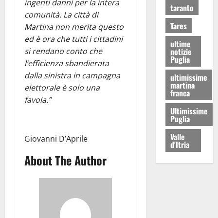
ingenti danni per la intera
taranto
comunità. La città di
Tares
Martina non merita questo
ed è ora che tutti i cittadini
ultime
notizie
si rendano conto che
Puglia
l’efficienza sbandierata
dalla sinistra in campagna
ultimissime
martina
elettorale è solo una
franca
favola.”
Ultimissime
Puglia
Valle
Giovanni D’Aprile
d'Itria
About The Author