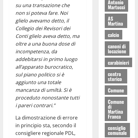
Antonio
su una transazione che
Martucci
non si poteva fare. Noi
AS
glielo avevamo detto, il
Martina
Collegio dei Revisori dei
calcio
Conti glielo aveva detto, ma
oltre a una buona dose di
canoni di
locazione
incompetenza, da
addebitarsi in primo luogo
carabinieri
all’apparato burocratico,
centro
sul piano politico si è
storico
aggiunto una totale
Comune
mancanza di umiltà. Si è
proceduto nonostante tutti
Comune
i pareri contrari.”
di
Martina
Franca
La dimostrazione di errore
in principio sta, secondo il
consiglio
comunale
consigliere regionale PDL,