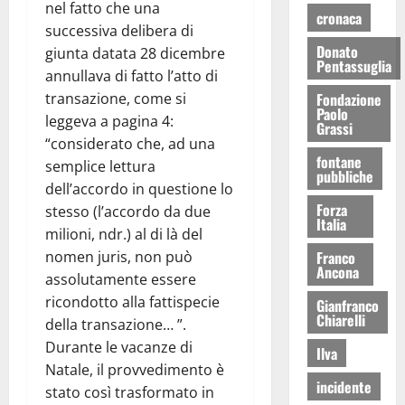
nel fatto che una
cronaca
successiva delibera di
Donato
giunta datata 28 dicembre
Pentassuglia
annullava di fatto l’atto di
Fondazione
transazione, come si
Paolo
leggeva a pagina 4:
Grassi
“considerato che, ad una
fontane
semplice lettura
pubbliche
dell’accordo in questione lo
Forza
stesso (l’accordo da due
Italia
milioni, ndr.) al di là del
Franco
nomen juris, non può
Ancona
assolutamente essere
ricondotto alla fattispecie
Gianfranco
Chiarelli
della transazione… ”.
Durante le vacanze di
Ilva
Natale, il provvedimento è
incidente
stato così trasformato in