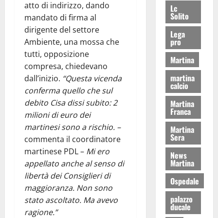
atto di indirizzo, dando
Lc
Solito
mandato di firma al
dirigente del settore
Lega
pro
Ambiente, una mossa che
tutti, opposizione
Martina
compresa, chiedevano
martina
dall’inizio.
“Questa vicenda
calcio
conferma quello che sul
debito Cisa dissi subito: 2
Martina
Franca
milioni di euro dei
martinesi sono a rischio. –
Martina
Sera
commenta il coordinatore
martinese PDL –
Mi ero
News
Martina
appellato anche al senso di
libertà dei Consiglieri di
Ospedale
maggioranza. Non sono
palazzo
stato ascoltato. Ma avevo
ducale
ragione.”