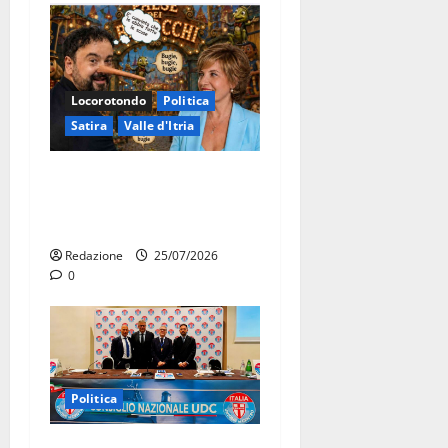
Locorotondo
Politica
Satira
Valle d'Itria
Martina Franca: Il sindaco
non ha fatto le scuse alla
Lillo
Redazione
25/07/2026
0
Politica