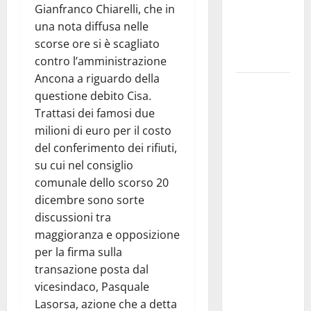
i Baschi Blu
Gianfranco Chiarelli, che in
ai 15 nuovi
una nota diffusa nelle
Fucilieri
scorse ore si è scagliato
dell’Aria
contro l’amministrazione
Ancona a riguardo della
Martina
questione debito Cisa.
Franca,
Trattasi dei famosi due
Marraffa
milioni di euro per il costo
attacca
del conferimento dei rifiuti,
Regione e
su cui nel consiglio
Comune:
comunale dello scorso 20
“Nuovi
dicembre sono sorte
medici solo
discussioni tra
a
maggioranza e opposizione
novembre.
per la firma sulla
Faremo
transazione posta dal
accesso agli
vicesindaco, Pasquale
atti su Tari,
Lasorsa, azione che a detta