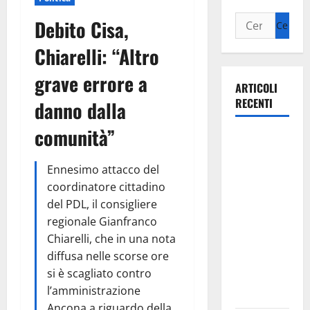
Debito Cisa,
Chiarelli: “Altro
grave errore a
ARTICOLI
RECENTI
danno dalla
comunità”
La gara
ciclistica
Ennesimo attacco del
dei Giochi
coordinatore cittadino
attraversa
del PDL, il consigliere
Martina
regionale Gianfranco
Franca:
Chiarelli, che in una nota
ecco le
diffusa nelle scorse ore
strade
si è scagliato contro
interessate
l’amministrazione
e gli orari
Ancona a riguardo della