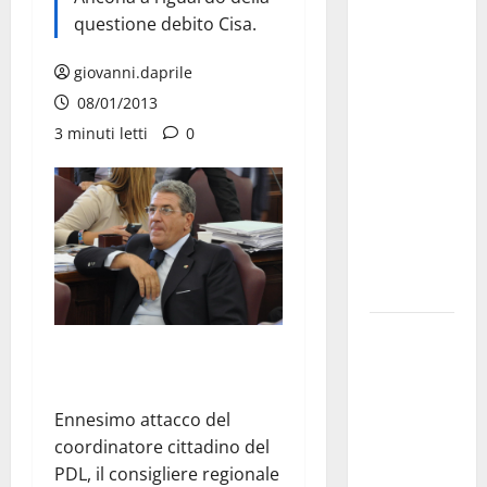
Martina
questione debito Cisa.
Franca
investe
giovanni.daprile
sulle
08/01/2013
famiglie: in
3 minuti letti
0
arrivo tre
seminari
dedicati ad
adolescenti,
genitori ed
empatia
Aeronautica
Militare, al
16° Stormo
di Martina
Ennesimo attacco del
Franca
coordinatore cittadino del
consegnati
PDL, il consigliere regionale