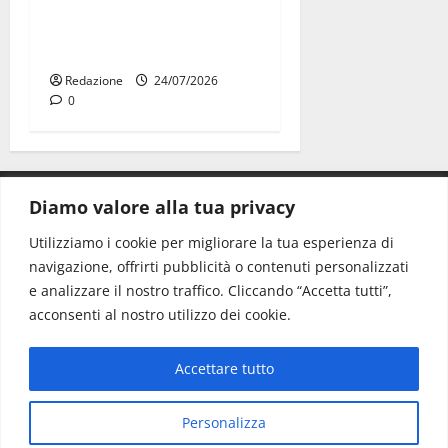
UDC, Consiglio nazionale a
Roma: la Puglia pronta alle
prossime sfide
Redazione
24/07/2026
0
Diamo valore alla tua privacy
CONTATTI.
Utilizziamo i cookie per migliorare la tua esperienza di
navigazione, offrirti pubblicità o contenuti personalizzati
Redazione:
redazione@www.martinasera.it
e analizzare il nostro traffico. Cliccando “Accetta tutti”,
Direttore:
direttore@www.martinasera.it
acconsenti al nostro utilizzo dei cookie.
Info & Commerciale:
info@www.martinasera.it
Accettare tutto
Home
News
Vivere la città
EVENTI
Salute
Il Blog del Direttore
Contatti
Personalizza