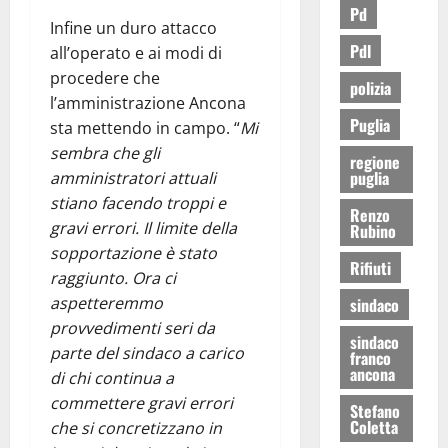
Pd
Infine un duro attacco
Pdl
all’operato e ai modi di
procedere che
polizia
l’amministrazione Ancona
Puglia
sta mettendo in campo. “
Mi
sembra che gli
regione
puglia
amministratori attuali
stiano facendo troppi e
Renzo
gravi errori. Il limite della
Rubino
sopportazione è stato
Rifiuti
raggiunto. Ora ci
aspetteremmo
sindaco
provvedimenti seri da
sindaco
parte del sindaco a carico
franco
ancona
di chi continua a
commettere gravi errori
Stefano
Coletta
che si concretizzano in