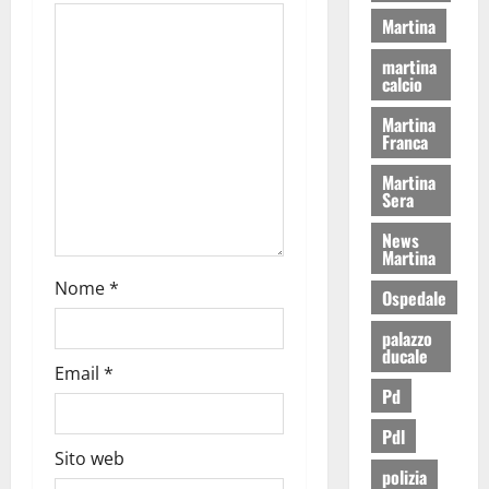
Martina
martina
calcio
Martina
Franca
Martina
Sera
News
Martina
Nome
*
Ospedale
palazzo
ducale
Email
*
Pd
Pdl
Sito web
polizia