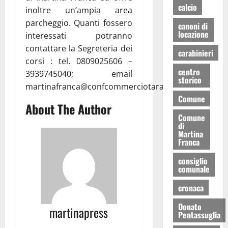
calcio
inoltre un’ampia area
parcheggio. Quanti fossero
canoni di
locazione
interessati potranno
contattare la Segreteria dei
carabinieri
corsi : tel. 0809025606 –
centro
3939745040; email
storico
martinafranca@confcommerciotaranto.it”.
Comune
About The Author
Comune
di
Martina
Franca
consiglio
comunale
cronaca
Donato
martinapress
Pentassuglia