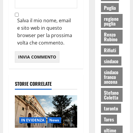
Puglia
regione
Salva il mio nome, email
puglia
e sito web in questo
Renzo
browser per la prossima
Rubino
volta che commento.
Rifiuti
sindaco
sindaco
franco
ancona
STORIE CORRELATE
Stefano
Coletta
taranto
Tares
IN EVIDENZA
News
ultime