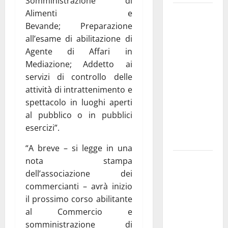
Somministrazione di
Martina
Alimenti e
Franca
Bevande; Preparazione
investe
all’esame di abilitazione di
sulle
Agente di Affari in
famiglie: in
Mediazione; Addetto ai
arrivo tre
servizi di controllo delle
seminari
attività di intrattenimento e
dedicati ad
spettacolo in luoghi aperti
adolescenti,
al pubblico o in pubblici
genitori ed
esercizi”.
empatia
“A breve – si legge in una
Aeronautica
nota stampa
Militare, al
dell’associazione dei
16° Stormo
commercianti – avrà inizio
di Martina
il prossimo corso abilitante
Franca
al Commercio e
consegnati
somministrazione di