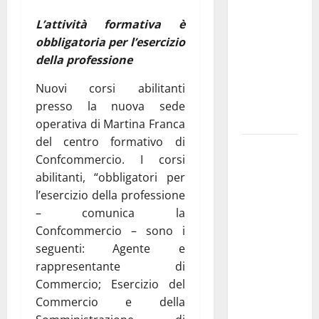
pubblica il
L’attività formativa è
bando
obbligatoria per l’esercizio
alloggi ERP
della professione
2026:
domande
Nuovi corsi abilitanti
dal 26
presso la nuova sede
agosto
operativa di Martina Franca
del centro formativo di
La gara
Confcommercio. I corsi
ciclistica
abilitanti, “obbligatori per
dei Giochi
l’esercizio della professione
attraversa
– comunica la
Martina
Confcommercio – sono i
Franca:
seguenti: Agente e
ecco le
rappresentante di
strade
Commercio; Esercizio del
interessate
Commercio e della
e gli orari