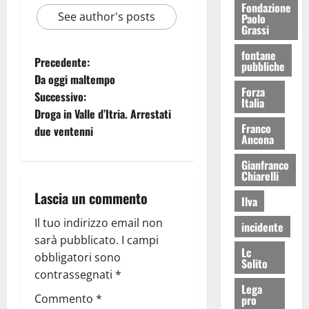
Fondazione
See author's posts
Paolo
Grassi
fontane
Precedente:
pubbliche
Da oggi maltempo
Forza
Successivo:
Italia
Droga in Valle d’Itria. Arrestati
Franco
due ventenni
Ancona
Gianfranco
Chiarelli
Lascia un commento
Ilva
Il tuo indirizzo email non
incidente
sarà pubblicato.
I campi
Lc
obbligatori sono
Solito
contrassegnati
*
Lega
Commento
*
pro