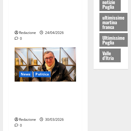
notizie
Ultimora – Rottamazione
Puglia
tributi Martina Franca,
emergono nuovi elementi:
ultimissime
martina
cittadini a rischio scadenza
franca
Redazione
24/04/2026
Ultimissime
0
Puglia
Valle
d'Itria
News
Politica
Daniele Convertino aderisce
all’UDC di Massafra:
impegno civico e rilancio
del centro storico
Redazione
30/03/2026
0