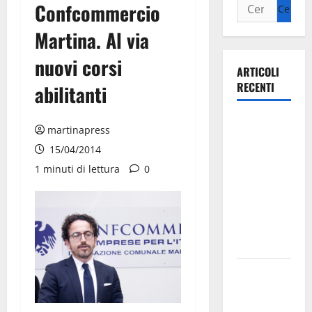
Confcommercio
Martina. Al via
nuovi corsi
ARTICOLI
RECENTI
abilitanti
Ospedale di
martinapress
Martina
15/04/2014
Franca,
1 minuti di lettura
0
Forza Italia
annuncia la
protesta:
sit-in lunedì
10 agosto
Il Comune
di Martina
Franca