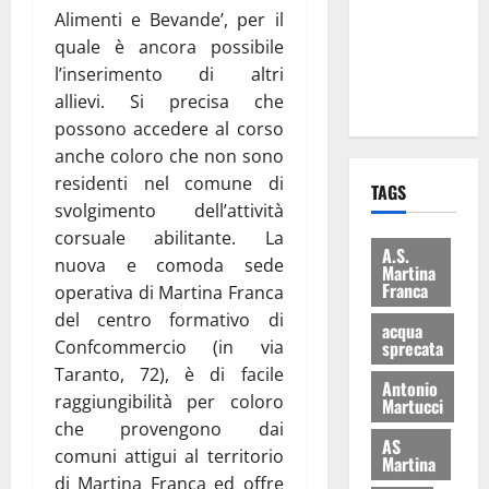
i Baschi Blu
Alimenti e Bevande’, per il
ai 15 nuovi
quale è ancora possibile
Fucilieri
l’inserimento di altri
dell’Aria
allievi. Si precisa che
possono accedere al corso
anche coloro che non sono
residenti nel comune di
TAGS
svolgimento dell’attività
corsuale abilitante. La
A.S.
nuova e comoda sede
Martina
Franca
operativa di Martina Franca
del centro formativo di
acqua
sprecata
Confcommercio (in via
Taranto, 72), è di facile
Antonio
raggiungibilità per coloro
Martucci
che provengono dai
AS
comuni attigui al territorio
Martina
di Martina Franca ed offre