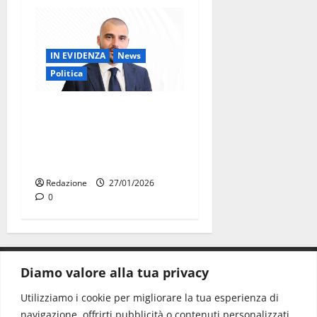
IN EVIDENZA
News
Politica
Chiarelli (UDC): il maltempo
smaschera le responsabilità
dell’amministrazione
Palmisano
Redazione
27/01/2026
0
Diamo valore alla tua privacy
CONTATTI.
Utilizziamo i cookie per migliorare la tua esperienza di
navigazione, offrirti pubblicità o contenuti personalizzati