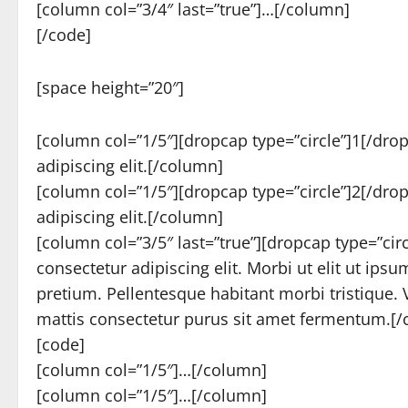
[column col=”3/4″ last=”true”]…[/column]
[/code]
[space height=”20″]
[column col=”1/5″][dropcap type=”circle”]1[/dro
adipiscing elit.[/column]
[column col=”1/5″][dropcap type=”circle”]2[/dro
adipiscing elit.[/column]
[column col=”3/5″ last=”true”][dropcap type=”ci
consectetur adipiscing elit. Morbi ut elit ut ips
pretium. Pellentesque habitant morbi tristique. 
mattis consectetur purus sit amet fermentum.[
[code]
[column col=”1/5″]…[/column]
[column col=”1/5″]…[/column]