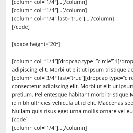
[column col=”1/4″]…[/column]
[column col=”1/4″]…[/column]
[column col=”1/4″ last=”true”]…[/column]
[/code]
[space height=”20″]
[column col=”1/4″][dropcap type=”circle”]1[/dro
adipiscing elit. Morbi ut elit ut ipsum tristique
[column col=”3/4″ last=”true”][dropcap type=”ci
consectetur adipiscing elit. Morbi ut elit ut ips
pretium. Pellentesque habitant morbi tristique.
id nibh ultricies vehicula ut id elit. Maecenas s
Nullam quis risus eget urna mollis ornare vel eu
[code]
[column col=”1/4″]…[/column]