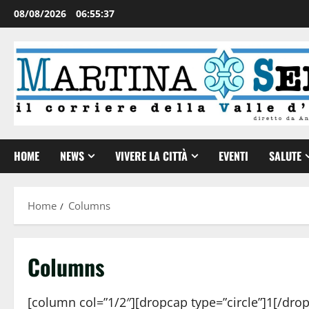
08/08/2026
06:55:38
HOME
NEWS
VIVERE LA CITTÀ
EVENTI
SALUTE
Home
Columns
Columns
[column col=”1/2″][dropcap type=”circle”]1[/dro