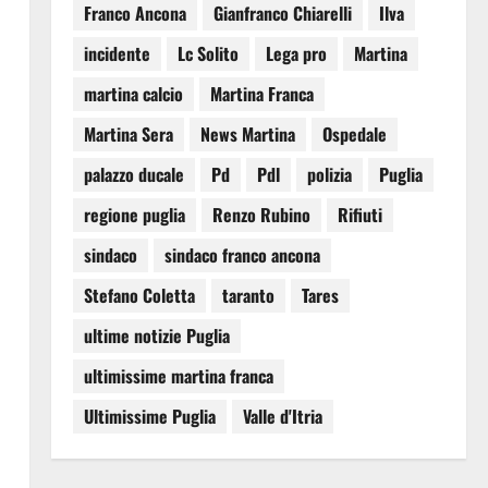
Franco Ancona
Gianfranco Chiarelli
Ilva
incidente
Lc Solito
Lega pro
Martina
martina calcio
Martina Franca
Martina Sera
News Martina
Ospedale
palazzo ducale
Pd
Pdl
polizia
Puglia
regione puglia
Renzo Rubino
Rifiuti
sindaco
sindaco franco ancona
Stefano Coletta
taranto
Tares
ultime notizie Puglia
ultimissime martina franca
Ultimissime Puglia
Valle d'Itria