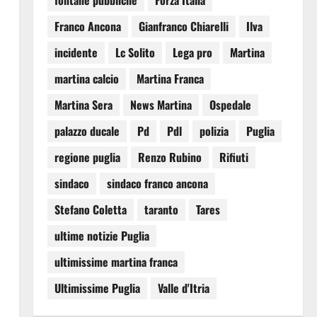
fontane pubbliche
Forza Italia
Franco Ancona
Gianfranco Chiarelli
Ilva
incidente
Lc Solito
Lega pro
Martina
martina calcio
Martina Franca
Martina Sera
News Martina
Ospedale
palazzo ducale
Pd
Pdl
polizia
Puglia
regione puglia
Renzo Rubino
Rifiuti
sindaco
sindaco franco ancona
Stefano Coletta
taranto
Tares
ultime notizie Puglia
ultimissime martina franca
Ultimissime Puglia
Valle d'Itria