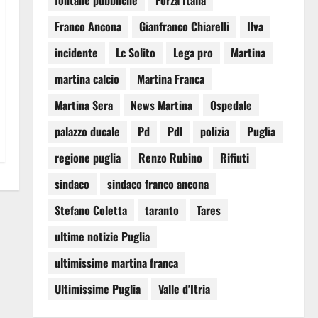
fontane pubbliche
Forza Italia
Franco Ancona
Gianfranco Chiarelli
Ilva
incidente
Lc Solito
Lega pro
Martina
martina calcio
Martina Franca
Martina Sera
News Martina
Ospedale
palazzo ducale
Pd
Pdl
polizia
Puglia
regione puglia
Renzo Rubino
Rifiuti
sindaco
sindaco franco ancona
Stefano Coletta
taranto
Tares
ultime notizie Puglia
ultimissime martina franca
Ultimissime Puglia
Valle d'Itria