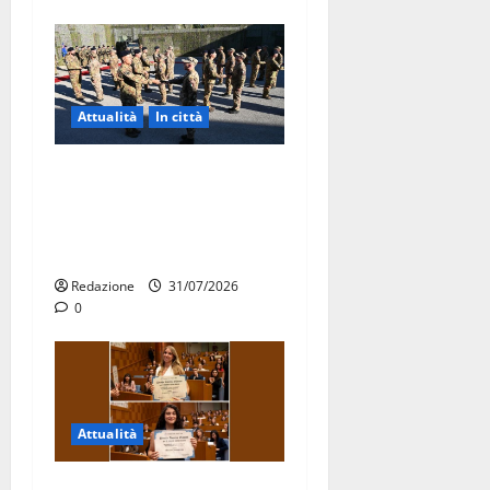
Attualità
In città
Aeronautica Militare, al 16°
Stormo di Martina Franca
consegnati i Baschi Blu ai
15 nuovi Fucilieri dell’Aria
Redazione
31/07/2026
0
Attualità