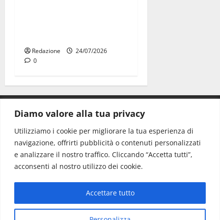
Due giovani di Martina
Franca tra le eccellenze
universitarie italiane:
premiate a Montecitorio
Redazione
24/07/2026
0
Diamo valore alla tua privacy
CONTATTI.
Utilizziamo i cookie per migliorare la tua esperienza di
navigazione, offrirti pubblicità o contenuti personalizzati
Redazione:
redazione@www.martinasera.it
e analizzare il nostro traffico. Cliccando “Accetta tutti”,
Direttore:
direttore@www.martinasera.it
acconsenti al nostro utilizzo dei cookie.
Info & Commerciale:
info@www.martinasera.it
Accettare tutto
Home
News
Vivere la città
EVENTI
Salute
Il Blog del Direttore
Contatti
Personalizza