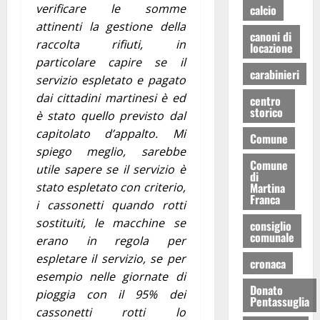
verificare le somme
calcio
attinenti la gestione della
canoni di
raccolta rifiuti, in
locazione
particolare capire se il
carabinieri
servizio espletato e pagato
dai cittadini martinesi è ed
centro
storico
è stato quello previsto dal
capitolato d’appalto. Mi
Comune
spiego meglio, sarebbe
Comune
utile sapere se il servizio è
di
stato espletato con criterio,
Martina
Franca
i cassonetti quando rotti
sostituiti, le macchine se
consiglio
comunale
erano in regola per
espletare il servizio, se per
cronaca
esempio nelle giornate di
Donato
pioggia con il 95% dei
Pentassuglia
cassonetti rotti lo