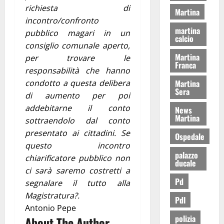
richiesta di
Martina
incontro/confronto
martina
pubblico magari in un
calcio
consiglio comunale aperto,
Martina
per trovare le
Franca
responsabilità che hanno
condotto a questa delibera
Martina
Sera
di aumento per poi
addebitarne il conto
News
Martina
sottraendolo dal conto
presentato ai cittadini. Se
Ospedale
questo incontro
palazzo
chiarificatore pubblico non
ducale
ci sarà saremo costretti a
Pd
segnalare il tutto alla
Magistratura?.
Pdl
Antonio Pepe
polizia
About The Author