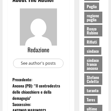
Puglia
regione
puglia
Renzo
Rubino
Rifiuti
Redazione
sindaco
sindaco
See author's posts
franco
ancona
Stefano
Precedente:
Coletta
Ancona (PD): “Il centrodestra
taranto
delle chiacchiere e della
demagogia”
Tares
Successivo:
ultime
ANTONIO MARINOSCI