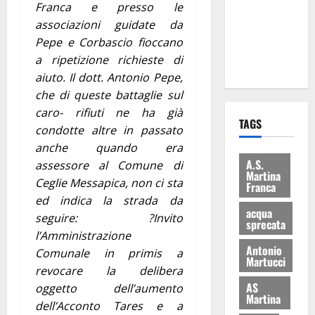
Franca e presso le
i Baschi Blu
associazioni guidate da
ai 15 nuovi
Pepe e Corbascio fioccano
Fucilieri
a ripetizione richieste di
dell’Aria
aiuto. Il dott. Antonio Pepe,
che di queste battaglie sul
caro- rifiuti ne ha già
TAGS
condotte altre in passato
anche quando era
A.S.
assessore al Comune di
Martina
Ceglie Messapica, non ci sta
Franca
ed indica la strada da
acqua
seguire: ?Invito
sprecata
l’Amministrazione
Antonio
Comunale in primis a
Martucci
revocare la delibera
AS
oggetto dell’aumento
Martina
dell’Acconto Tares e a