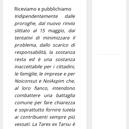
pubblica il
Riceviamo e pubblichiamo
bando
Indipendentemente dalle
alloggi ERP
proroghe, dal nuovo rinvio
2026:
slittato al 15 maggio, dai
domande
tentativi di minimizzare il
dal 26
problema, dallo scarico di
agosto
responsabilità, la sostanza
resta ed è una sostanza
La gara
inaccettabile per i cittadini,
ciclistica
le famiglie, le imprese e per
dei Giochi
Noiconsut e NoiAspim che,
attraversa
al loro fianco, intendono
Martina
combattere una battaglia
Franca:
comune per fare chiarezza
ecco le
e soprattutto fornire tutela
strade
ai contribuenti sempre più
interessate
vessati. La Tares ex Tarsu è
e gli orari