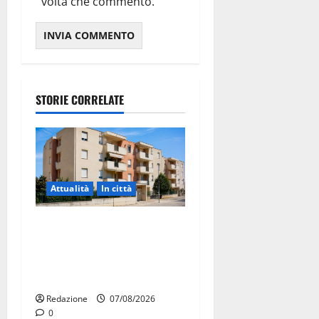
volta che commento.
STORIE CORRELATE
Attualità
In città
Il Comune di Martina Franca
pubblica il bando alloggi
ERP 2026: domande dal 26
agosto
Redazione
07/08/2026
0