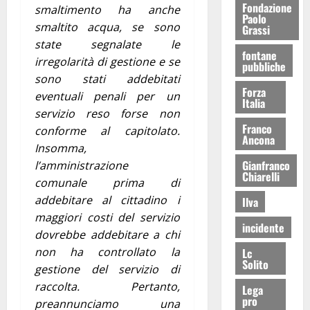
Fondazione
smaltimento ha anche
Paolo
smaltito acqua, se sono
Grassi
state segnalate le
fontane
irregolarità di gestione e se
pubbliche
sono stati addebitati
Forza
eventuali penali per un
Italia
servizio reso forse non
Franco
conforme al capitolato.
Ancona
Insomma,
Gianfranco
l’amministrazione
Chiarelli
comunale prima di
addebitare al cittadino i
Ilva
maggiori costi del servizio
incidente
dovrebbe addebitare a chi
non ha controllato la
Lc
Solito
gestione del servizio di
raccolta. Pertanto,
Lega
pro
preannunciamo una