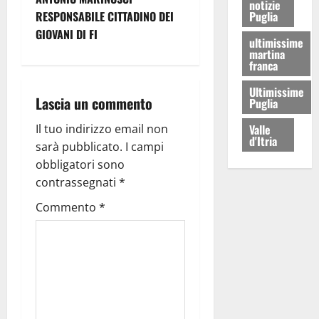
notizie
RESPONSABILE CITTADINO DEI
Puglia
GIOVANI DI FI
ultimissime
martina
franca
Ultimissime
Lascia un commento
Puglia
Il tuo indirizzo email non
Valle
d'Itria
sarà pubblicato.
I campi
obbligatori sono
contrassegnati
*
Commento
*