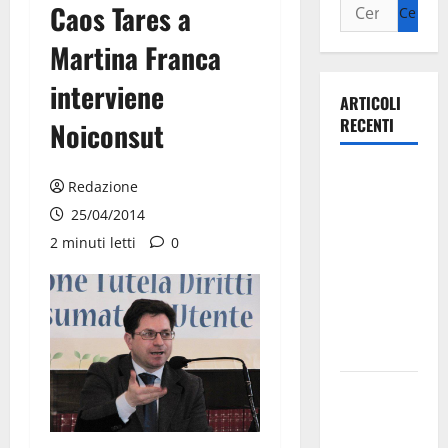
Caos Tares a
Martina Franca
interviene
ARTICOLI
RECENTI
Noiconsut
Ospedale di
Redazione
Martina
25/04/2014
Franca,
2 minuti letti
0
Forza Italia
annuncia la
protesta:
sit-in lunedì
10 agosto
Il Comune
di Martina
Franca