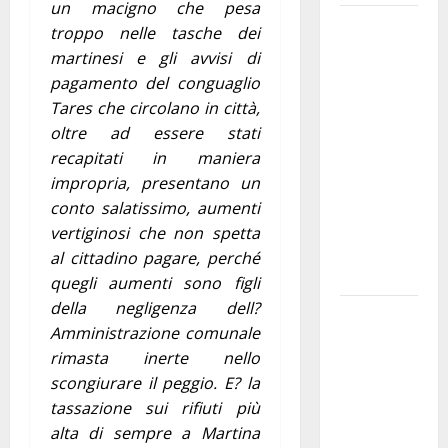
un macigno che pesa
Martina
troppo nelle tasche dei
Franca
martinesi e gli avvisi di
investe
pagamento del conguaglio
sulle
Tares che circolano in città,
famiglie: in
oltre ad essere stati
arrivo tre
recapitati in maniera
seminari
impropria, presentano un
dedicati ad
conto salatissimo, aumenti
adolescenti,
vertiginosi che non spetta
genitori ed
al cittadino pagare, perché
empatia
quegli aumenti sono figli
della negligenza dell?
Aeronautica
Amministrazione comunale
Militare, al
rimasta inerte nello
16° Stormo
scongiurare il peggio. E? la
di Martina
tassazione sui rifiuti più
Franca
alta di sempre a Martina
consegnati