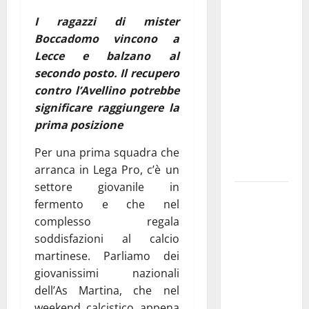
Franca
I ragazzi di mister
investe
Boccadomo vincono a
sulle
Lecce e balzano al
famiglie: in
secondo posto. Il recupero
arrivo tre
contro l’Avellino potrebbe
seminari
significare raggiungere la
dedicati ad
prima posizione
adolescenti,
genitori ed
Per una prima squadra che
empatia
arranca in Lega Pro, c’è un
settore giovanile in
Aeronautica
fermento e che nel
Militare, al
complesso regala
16° Stormo
soddisfazioni al calcio
di Martina
martinese. Parliamo dei
Franca
giovanissimi nazionali
consegnati
dell’As Martina, che nel
i Baschi Blu
weekend calcistico appena