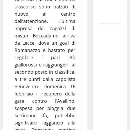
ai 15 nuovi
trascorso sono balzati di
Fucilieri
nuovo al centro
dell’Aria
dell’attenzione. L’ultima
impresa dei ragazzi di
Martina
mister Boccadamo arriva
Franca,
da Lecce, dove un goal di
Marraffa
Romanazzo è bastato per
attacca
regolare i pari età
Regione e
giallorossi e raggiungerli al
Comune:
secondo posto in classifica,
“Nuovi
a tre punti dalla capolista
medici solo
Benevento. Domenica 16
a
febbraio il recupero della
novembre.
gara contro l’Avellino,
Faremo
sospesa per pioggia due
accesso agli
settimane fa, potrebbe
atti su Tari,
significare l’aggancio alla
rifiuti e
vetta. Domenica mattina