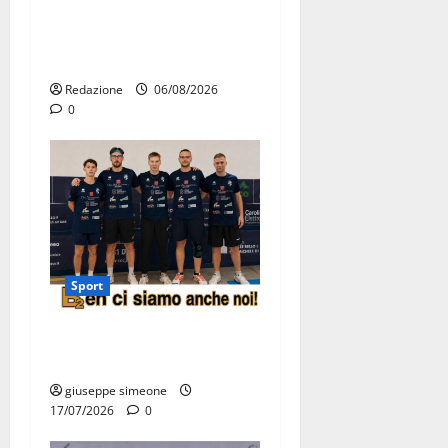
attraversa Martina Franca:
ecco le strade interessate e
gli orari
Redazione
06/08/2026
0
Sport
Olimpia Martina, doppio
salto nei vertici nazionali
giuseppe simeone
17/07/2026
0