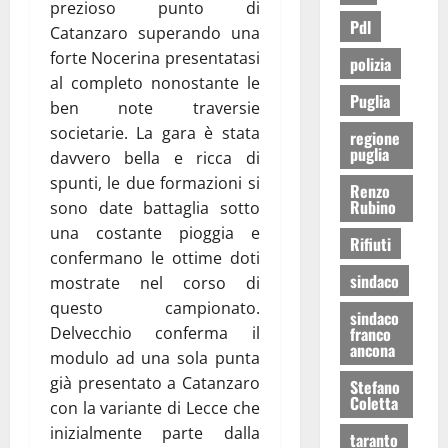
prezioso punto di
Pdl
Catanzaro superando una
forte Nocerina presentatasi
polizia
al completo nonostante le
Puglia
ben note traversie
societarie. La gara è stata
regione
puglia
davvero bella e ricca di
spunti, le due formazioni si
Renzo
Rubino
sono date battaglia sotto
una costante pioggia e
Rifiuti
confermano le ottime doti
sindaco
mostrate nel corso di
questo campionato.
sindaco
Delvecchio conferma il
franco
ancona
modulo ad una sola punta
già presentato a Catanzaro
Stefano
Coletta
con la variante di Lecce che
inizialmente parte dalla
taranto