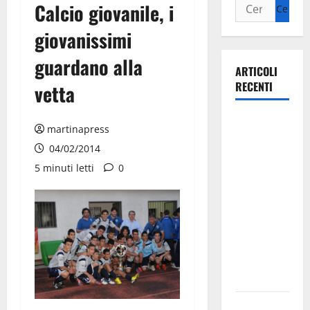
Calcio giovanile, i
giovanissimi
guardano alla
ARTICOLI
RECENTI
vetta
La gara
martinapress
ciclistica
04/02/2014
dei Giochi
5 minuti letti
0
attraversa
Martina
Franca:
ecco le
strade
interessate
e gli orari
Martina