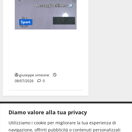
Sport
Martina Franca, lettere
effimere ai giovani
calciatori: il caso che fa
riflettere famiglie e società
sportive
giuseppe simeone
08/07/2026
0
Diamo valore alla tua privacy
CONTATTI.
Utilizziamo i cookie per migliorare la tua esperienza di
navigazione, offrirti pubblicità o contenuti personalizzati
Redazione:
redazione@www.martinasera.it