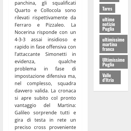
panchina, gli squalificati
Tares
Quarto e Collocola sono
rilevati rispettivamente da
ultime
notizie
Ferraro e Pizzaleo. La
Puglia
Nocerina risponde con un
ultimissime
4-3-3 assai insidioso e
martina
rapido in fase offensiva con
franca
l’attaccante Simonetti in
Ultimissime
evidenza, qualche
Puglia
problema in fase di
Valle
impostazione difensiva ma,
d'Itria
nel complesso, squadra
davvero valida. La cronaca
si apre subito col pronto
vantaggio del Martina:
Galileo sorprende tutti e
gira di testa in rete un
preciso cross proveniente