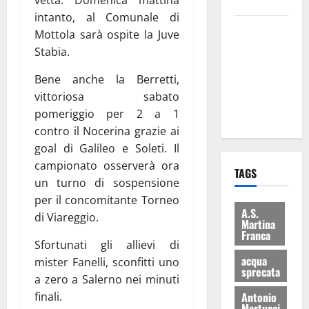
bilancio”
intanto, al Comunale di
Martina
Mottola sarà ospite la Juve
Franca: Il
Stabia.
sindaco non
Bene anche la Berretti,
ha fatto le
vittoriosa sabato
scuse alla
pomeriggio per 2 a 1
Lillo
contro il Nocerina grazie ai
goal di Galileo e Soleti. Il
campionato osserverà ora
TAGS
un turno di sospensione
per il concomitante Torneo
A.S.
di Viareggio.
Martina
Franca
Sfortunati gli allievi di
acqua
mister Fanelli, sconfitti uno
sprecata
a zero a Salerno nei minuti
finali.
Antonio
Martucci