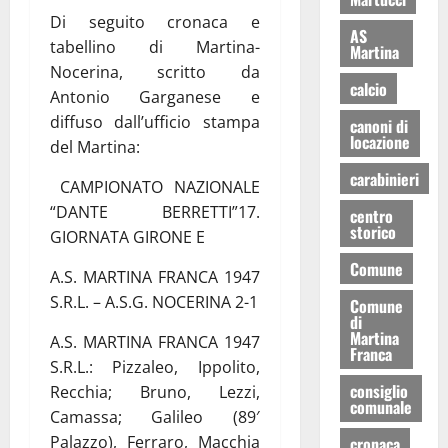
Di seguito cronaca e
AS
tabellino di Martina-
Martina
Nocerina, scritto da
calcio
Antonio Garganese e
diffuso dall’ufficio stampa
canoni di
locazione
del Martina:
carabinieri
CAMPIONATO NAZIONALE
“DANTE BERRETTI”17.
centro
storico
GIORNATA GIRONE E
Comune
A.S. MARTINA FRANCA 1947
S.R.L. – A.S.G. NOCERINA 2-1
Comune
di
Martina
A.S. MARTINA FRANCA 1947
Franca
S.R.L.: Pizzaleo, Ippolito,
consiglio
Recchia; Bruno, Lezzi,
comunale
Camassa; Galileo (89′
Palazzo), Ferraro, Macchia
cronaca