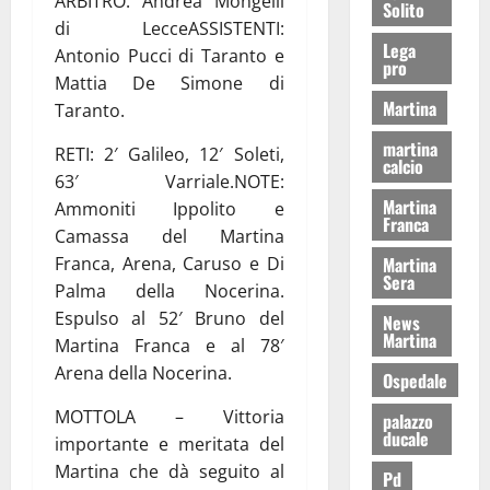
ARBITRO: Andrea Mongelli
Solito
di LecceASSISTENTI:
Lega
Antonio Pucci di Taranto e
pro
Mattia De Simone di
Martina
Taranto.
martina
RETI: 2′ Galileo, 12′ Soleti,
calcio
63′ Varriale.NOTE:
Martina
Ammoniti Ippolito e
Franca
Camassa del Martina
Franca, Arena, Caruso e Di
Martina
Sera
Palma della Nocerina.
Espulso al 52′ Bruno del
News
Martina
Martina Franca e al 78′
Arena della Nocerina.
Ospedale
MOTTOLA – Vittoria
palazzo
ducale
importante e meritata del
Martina che dà seguito al
Pd