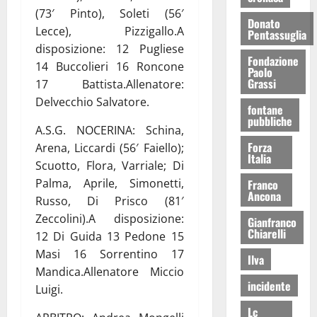
(73′ Pinto), Soleti (56′
Donato
Lecce), Pizzigallo.A
Pentassuglia
disposizione: 12 Pugliese
Fondazione
14 Buccolieri 16 Roncone
Paolo
Grassi
17 Battista.Allenatore:
Delvecchio Salvatore.
fontane
pubbliche
A.S.G. NOCERINA: Schina,
Forza
Arena, Liccardi (56′ Faiello);
Italia
Scuotto, Flora, Varriale; Di
Palma, Aprile, Simonetti,
Franco
Ancona
Russo, Di Prisco (81′
Zeccolini).A disposizione:
Gianfranco
Chiarelli
12 Di Guida 13 Pedone 15
Masi 16 Sorrentino 17
Ilva
Mandica.Allenatore Miccio
incidente
Luigi.
Lc