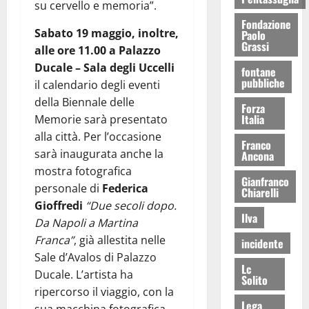
su cervello e memoria”.
Fondazione
Sabato 19 maggio, inoltre,
Paolo
Grassi
alle ore 11.00 a Palazzo
Ducale – Sala degli Uccelli
fontane
pubbliche
il calendario degli eventi
della Biennale delle
Forza
Italia
Memorie sarà presentato
alla città. Per l’occasione
Franco
sarà inaugurata anche la
Ancona
mostra fotografica
Gianfranco
personale di
Federica
Chiarelli
Gioffredi
“Due secoli dopo.
Ilva
Da Napoli a Martina
Franca”
, già allestita nelle
incidente
Sale d’Avalos di Palazzo
Lc
Ducale. L’artista ha
Solito
ripercorso il viaggio, con la
Lega