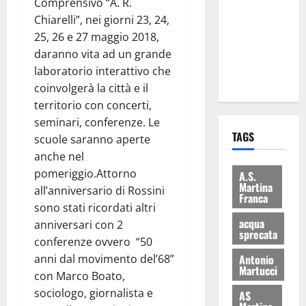
Comprensivo “A. R.
consegnati
Chiarelli”, nei giorni 23, 24,
i Baschi Blu
25, 26 e 27 maggio 2018,
ai 15 nuovi
daranno vita ad un grande
Fucilieri
laboratorio interattivo che
dell’Aria
coinvolgerà la città e il
territorio con concerti,
seminari, conferenze. Le
TAGS
scuole saranno aperte
anche nel
pomeriggio.Attorno
A.S.
Martina
all’anniversario di Rossini
Franca
sono stati ricordati altri
acqua
anniversari con 2
sprecata
conferenze ovvero “50
Antonio
anni dal movimento del’68”
Martucci
con Marco Boato,
sociologo, giornalista e
AS