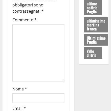
ultime
obbligatori sono
notizie
contrassegnati
*
Puglia
Commento
*
ultimissime
martina
franca
Ultimissime
Puglia
Valle
d'Itria
Nome
*
Email
*