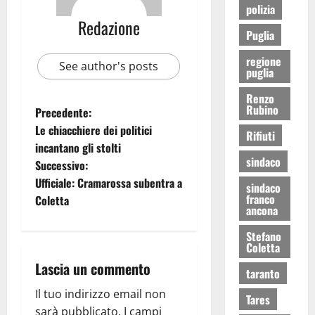
polizia
Redazione
Puglia
regione
See author's posts
puglia
Renzo
Rubino
Precedente:
Le chiacchiere dei politici
Rifiuti
incantano gli stolti
sindaco
Successivo:
Ufficiale: Cramarossa subentra a
sindaco
franco
Coletta
ancona
Stefano
Coletta
Lascia un commento
taranto
Il tuo indirizzo email non
Tares
sarà pubblicato.
I campi