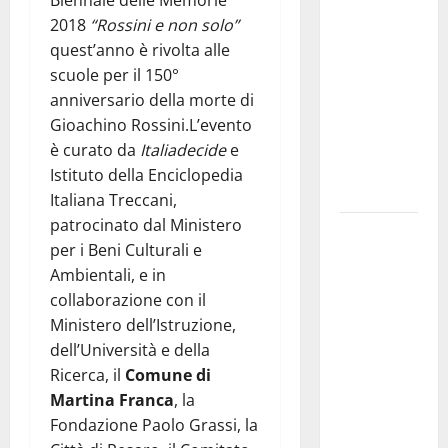
Biennale delle Memorie
Franca
2018
“Rossini e non solo”
pubblica il
quest’anno è rivolta alle
bando
scuole per il 150°
alloggi ERP
anniversario della morte di
2026:
Gioachino Rossini.L’evento
domande
è curato da
Italiadecide
e
dal 26
Istituto della Enciclopedia
agosto
Italiana Treccani,
patrocinato dal Ministero
La gara
per i Beni Culturali e
ciclistica
Ambientali, e in
dei Giochi
collaborazione con il
attraversa
Ministero dell’Istruzione,
Martina
dell’Università e della
Franca:
Ricerca, il
Comune di
ecco le
Martina Franca
, la
strade
Fondazione Paolo Grassi, la
interessate