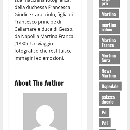
sua macchina fotografica,
pro
della duchessa Francesca
Martina
Giudice Caracciolo, figlia di
Francesco principe di
martina
calcio
Cellamare e duca di Gesso,
da Napoli a Martina Franca
Martina
(1830). Un viaggio
Franca
fotografico che restituisce
Martina
immagini ed emozioni.
Sera
News
Martina
About The Author
Ospedale
palazzo
ducale
Pd
Pdl