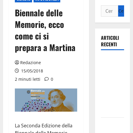
Biennale delle
Memorie, ecco
come ci si
ARTICOLI
RECENTI
prepara a Martina
Ospedale di
Redazione
Martina
15/05/2018
Franca,
2 minuti letti
0
Forza Italia
annuncia la
protesta:
sit-in lunedì
10 agosto
Il Comune
La Seconda Edizione della
di Martina