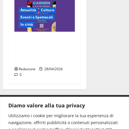
Attualità
Cultura
Eventi e Spettacoli
In città
“Carmen e le altre ragazze
straordinarie”: l’opera di
comunità arriva a Martina
Franca
Redazione
28/04/2026
0
Diamo valore alla tua privacy
CONTATTI.
Utilizziamo i cookie per migliorare la tua esperienza di
navigazione, offrirti pubblicità o contenuti personalizzati
Redazione:
redazione@www.martinasera.it