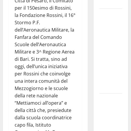
Città di Pesaro, il Comitato
e gli orari
per il 150esimo di Rossini,
Martina
la Fondazione Rossini, il 16°
Franca
Stormo P.F.
investe
dell’Aeronautica Militare, la
sulle
Fanfara del Comando
famiglie: in
Scuole dell’Aeronautica
arrivo tre
Militare e 3^ Regione Aerea
seminari
di Bari. Si tratta, sino ad
dedicati ad
oggi, dell’unica iniziativa
adolescenti,
per Rossini che coinvolge
genitori ed
una intera comunità del
empatia
Mezzogiorno e le scuole
della rete nazionale
Aeronautica
“Mettiamoci all’opera” e
Militare, al
della città che, presiedute
16° Stormo
dalla scuola coordinatrice
di Martina
capo fila, Istituto
Franca