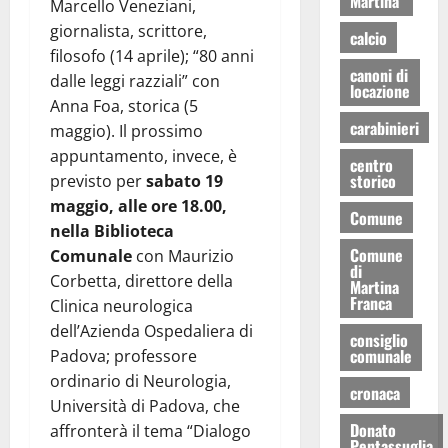
Martina
Marcello Veneziani,
giornalista, scrittore,
calcio
filosofo (14 aprile); “80 anni
canoni di
dalle leggi razziali” con
locazione
Anna Foa, storica (5
carabinieri
maggio). Il prossimo
appuntamento, invece, è
centro
storico
previsto per
sabato 19
maggio, alle ore 18.00,
Comune
nella Biblioteca
Comune
Comunale
con Maurizio
di
Corbetta, direttore della
Martina
Franca
Clinica neurologica
dell’Azienda Ospedaliera di
consiglio
comunale
Padova; professore
ordinario di Neurologia,
cronaca
Università di Padova, che
Donato
affronterà il tema “Dialogo
Pentassuglia