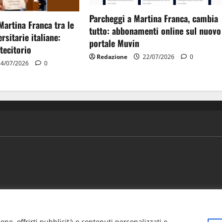
Parcheggi a Martina Franca, cambia
Martina Franca tra le
tutto: abbonamenti online sul nuovo
rsitarie italiane:
portale Muvin
tecitorio
Redazione
22/07/2026
0
4/07/2026
0
ews
Vivere la città
EVENTI
Salute
Il Blog del Direttore
one, offrirti pubblicità o contenuti personalizzati e