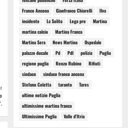
fontane pubbliche
Forza Italia
Franco Ancona
Gianfranco Chiarelli
Ilva
incidente
Lc Solito
Lega pro
Martina
martina calcio
Martina Franca
Martina Sera
News Martina
Ospedale
palazzo ducale
Pd
Pdl
polizia
Puglia
regione puglia
Renzo Rubino
Rifiuti
sindaco
sindaco franco ancona
Stefano Coletta
taranto
Tares
:
ultime notizie Puglia
o
.
ultimissime martina franca
Ultimissime Puglia
Valle d'Itria