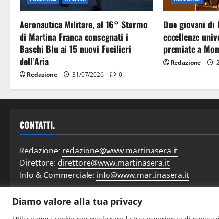
Aeronautica Militare, al 16° Stormo
Due giovani di 
di Martina Franca consegnati i
eccellenze unive
Baschi Blu ai 15 nuovi Fucilieri
premiate a Mon
dell’Aria
Redazione
2
Redazione
31/07/2026
0
CONTATTI.
Redazione:
redazione@www.martinasera.it
Direttore:
direttore@www.martinasera.it
Info & Commerciale:
info@www.martinasera.it
Diamo valore alla tua privacy
Home
N
Utilizziamo i cookie per migliorare la tua esperienza di navigazi