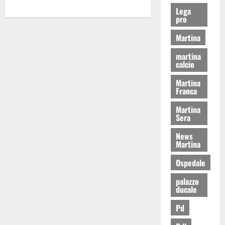
Lega
pro
Martina
martina
calcio
Martina
Franca
Martina
Sera
News
Martina
Ospedale
palazzo
ducale
Pd