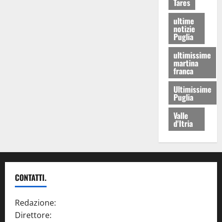
Tares
ultime
notizie
Puglia
ultimissime
martina
franca
Ultimissime
Puglia
Valle
d'Itria
CONTATTI.
Redazione:
redazione@www.martinasera.it
Direttore:
direttore@www.martinasera.it