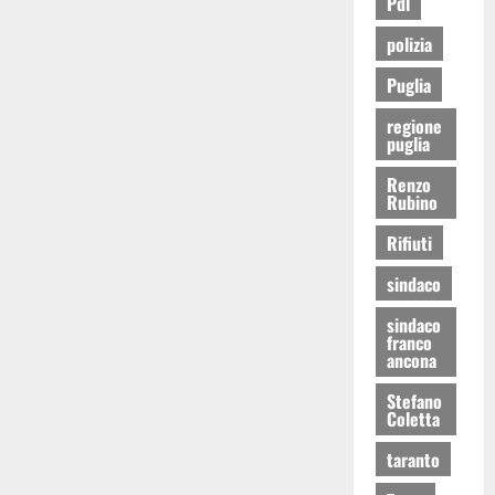
Pdl
polizia
Puglia
regione
puglia
Renzo
Rubino
Rifiuti
sindaco
sindaco
franco
ancona
Stefano
Coletta
taranto