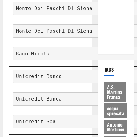
Martina
Monte Dei Paschi Di Siena
Franca: Il
sindaco non
ha fatto le
Monte Dei Paschi Di Siena
scuse alla
Lillo
Rago Nicola
TAGS
Unicredit Banca
A.S.
Martina
Franca
Unicredit Banca
acqua
sprecata
Unicredit Spa
Antonio
Martucci