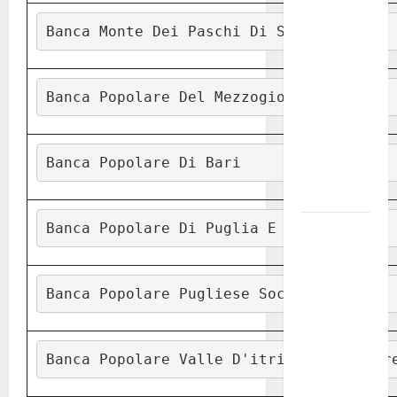
investe
Banca Monte Dei Paschi Di Siena Spa
sulle
famiglie: in
arrivo tre
Banca Popolare Del Mezzogiorno S.P.A.
seminari
dedicati ad
adolescenti,
Banca Popolare Di Bari
genitori ed
empatia
Aeronautica
Banca Popolare Di Puglia E Basilica
Militare, al
16° Stormo
Banca Popolare Pugliese Soc.
di Martina
Franca
consegnati
Banca Popolare Valle D'itria E Magna Gr
i Baschi Blu
ai 15 nuovi