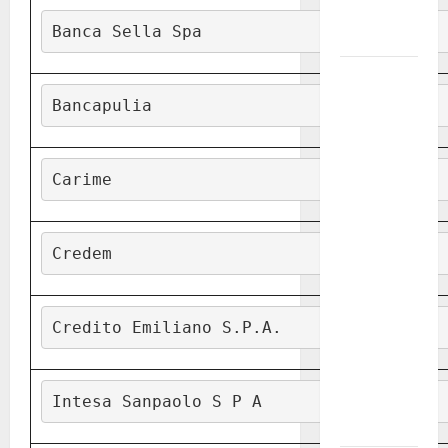
Fucilieri
Banca Sella Spa
dell’Aria
Martina
Franca,
Bancapulia
Marraffa
attacca
Regione e
Carime
Comune:
“Nuovi
medici solo
Credem
a
novembre.
Faremo
Credito Emiliano S.P.A.
accesso agli
atti su Tari,
rifiuti e
Intesa Sanpaolo S P A
bilancio”