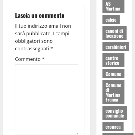
AS
Martina
Lascia un commento
calcio
Il tuo indirizzo email non
canoni di
sarà pubblicato.
I campi
locazione
obbligatori sono
carabinieri
contrassegnati
*
centro
Commento
*
storico
Comune
Comune
di
Martina
Franca
consiglio
comunale
cronaca