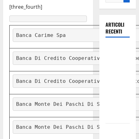
[three_fourth]
ARTICOLI
RECENTI
Banca Carime Spa
La gara
ciclistica
Banca Di Credito Cooperativo Di Alberob
dei Giochi
attraversa
Martina
Banca Di Credito Cooperativo Di Locorot
Franca:
ecco le
strade
Banca Monte Dei Paschi Di Siena
interessate
e gli orari
Banca Monte Dei Paschi Di Siena
Martina
Franca