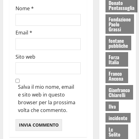
Donato
Pentassuglia
Nome
*
Fondazione
Paolo
Grassi
Email
*
fontane
pubbliche
Forza
Sito web
Italia
Franco
Ancona
Salva il mio nome, email
Gianfranco
Chiarelli
e sito web in questo
browser per la prossima
Ilva
volta che commento.
incidente
Lc
Solito