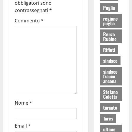
obbligatori sono
Puglia
contrassegnati
*
regione
Commento
*
puglia
Renzo
Rubino
Rifiuti
sindaco
sindaco
franco
ancona
Stefano
Coletta
Nome
*
taranto
Tares
Email
*
ultime