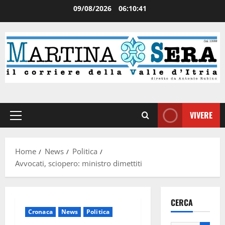
09/08/2026
06:10:41
VIVERE
Home
News
Politica
Avvocati, sciopero: ministro dimettiti
CERCA
Cronaca
News
Politica