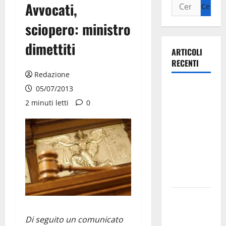
Avvocati,
sciopero: ministro
dimettiti
ARTICOLI
RECENTI
Redazione
Ospedale di
05/07/2013
Martina
2 minuti letti
0
Franca,
Forza Italia
annuncia la
protesta:
sit-in lunedì
10 agosto
Il Comune
di Martina
Di seguito un comunicato
Franca