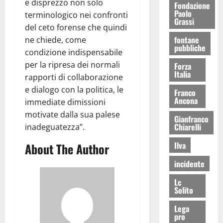
e disprezzo non solo
Fondazione
Paolo
terminologico nei confronti
Grassi
del ceto forense che quindi
fontane
ne chiede, come
pubbliche
condizione indispensabile
per la ripresa dei normali
Forza
Italia
rapporti di collaborazione
e dialogo con la politica, le
Franco
Ancona
immediate dimissioni
motivate dalla sua palese
Gianfranco
Chiarelli
inadeguatezza”.
Ilva
About The Author
incidente
Lc
Solito
Lega
pro