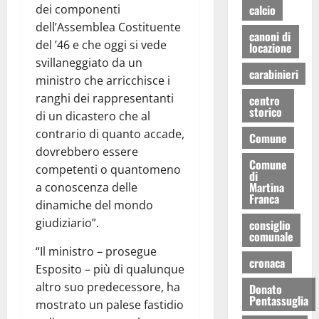
calcio
dei componenti
dell’Assemblea Costituente
canoni di
del ’46 e che oggi si vede
locazione
svillaneggiato da un
carabinieri
ministro che arricchisce i
ranghi dei rappresentanti
centro
storico
di un dicastero che al
contrario di quanto accade,
Comune
dovrebbero essere
Comune
competenti o quantomeno
di
Martina
a conoscenza delle
Franca
dinamiche del mondo
giudiziario”.
consiglio
comunale
“Il ministro – prosegue
cronaca
Esposito – più di qualunque
altro suo predecessore, ha
Donato
Pentassuglia
mostrato un palese fastidio