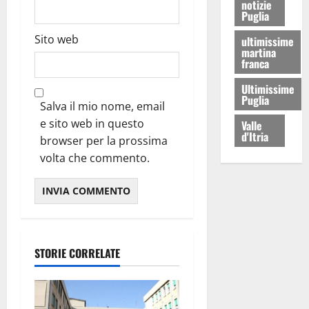
notizie
Puglia
Sito web
ultimissime
martina
franca
Ultimissime
Puglia
Salva il mio nome, email
e sito web in questo
Valle
d'Itria
browser per la prossima
volta che commento.
STORIE CORRELATE