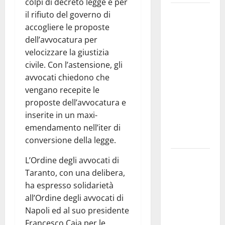
colpi di decreto legge e per
Martina
il rifiuto del governo di
Franca
accogliere le proposte
investe
dell’avvocatura per
sulle
velocizzare la giustizia
famiglie: in
civile. Con l’astensione, gli
arrivo tre
avvocati chiedono che
seminari
vengano recepite le
dedicati ad
proposte dell’avvocatura e
adolescenti,
inserite in un maxi-
genitori ed
emendamento nell’iter di
empatia
conversione della legge.
Aeronautica
L’Ordine degli avvocati di
Militare, al
Taranto, con una delibera,
16° Stormo
ha espresso solidarietà
di Martina
all’Ordine degli avvocati di
Franca
Napoli ed al suo presidente
consegnati
Francesco Caia per le