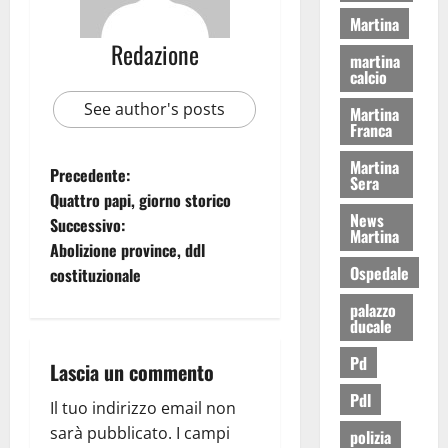
Martina
Redazione
martina
calcio
See author's posts
Martina
Franca
Martina
Precedente:
Sera
Quattro papi, giorno storico
News
Successivo:
Martina
Abolizione province, ddl
Ospedale
costituzionale
palazzo
ducale
Pd
Lascia un commento
Pdl
Il tuo indirizzo email non
sarà pubblicato.
I campi
polizia