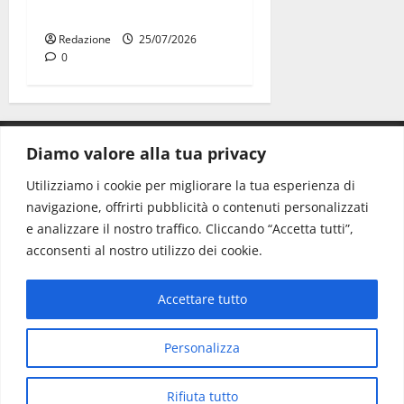
Lillo
Redazione
25/07/2026
0
Diamo valore alla tua privacy
CONTATTI.
Utilizziamo i cookie per migliorare la tua esperienza di
navigazione, offrirti pubblicità o contenuti personalizzati
Redazione:
redazione@www.martinasera.it
e analizzare il nostro traffico. Cliccando “Accetta tutti”,
Direttore:
direttore@www.martinasera.it
acconsenti al nostro utilizzo dei cookie.
Info & Commerciale:
info@www.martinasera.it
Accettare tutto
Home
News
Vivere la città
EVENTI
Salute
Il Blog del Direttore
Contatti
Personalizza
Copyright © All rights reserved.
|
MoreNews
di AF
Rifiuta tutto