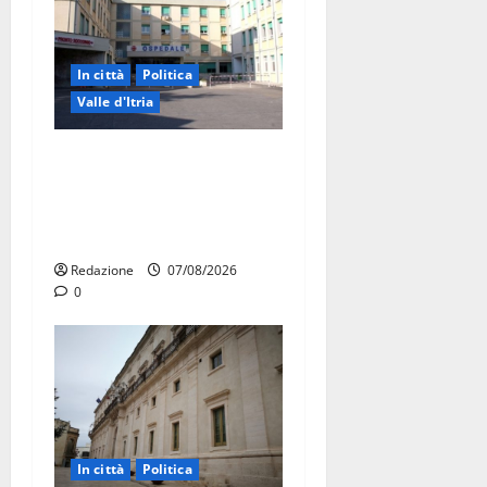
In città
Politica
Valle d'Itria
Ospedale di Martina Franca,
Forza Italia annuncia la
protesta: sit-in lunedì 10
agosto
Redazione
07/08/2026
0
In città
Politica