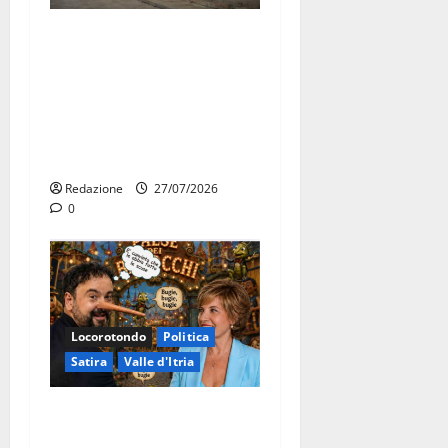
Martina Franca, Marraffa
attacca Regione e Comune:
“Nuovi medici solo a
novembre. Faremo accesso
agli atti su Tari, rifiuti e
bilancio”
Redazione
27/07/2026
0
Locorotondo
Politica
Satira
Valle d'Itria
Martina Franca: Il sindaco
non ha fatto le scuse alla