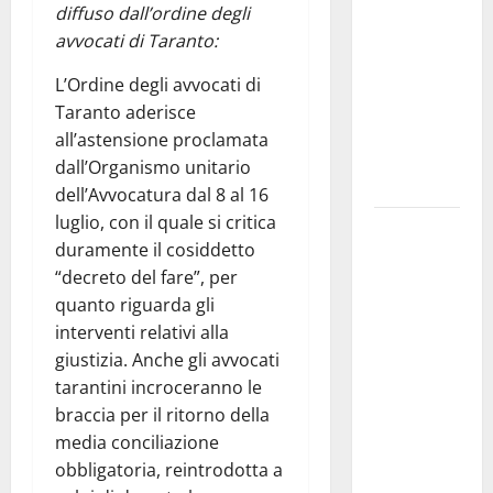
diffuso dall’ordine degli
pubblica il
avvocati di Taranto:
bando
alloggi ERP
L’Ordine degli avvocati di
2026:
Taranto aderisce
domande
all’astensione proclamata
dal 26
dall’Organismo unitario
agosto
dell’Avvocatura dal 8 al 16
luglio, con il quale si critica
La gara
duramente il cosiddetto
ciclistica
“decreto del fare”, per
dei Giochi
quanto riguarda gli
attraversa
interventi relativi alla
Martina
giustizia. Anche gli avvocati
Franca:
tarantini incroceranno le
ecco le
braccia per il ritorno della
strade
media conciliazione
interessate
obbligatoria, reintrodotta a
e gli orari