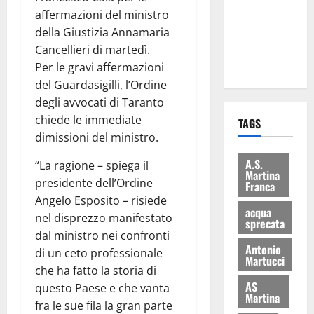
i Baschi Blu
affermazioni del ministro
ai 15 nuovi
della Giustizia Annamaria
Fucilieri
Cancellieri di martedì.
dell’Aria
Per le gravi affermazioni
del Guardasigilli, l’Ordine
degli avvocati di Taranto
chiede le immediate
TAGS
dimissioni del ministro.
A.S.
“La ragione – spiega il
Martina
presidente dell’Ordine
Franca
Angelo Esposito – risiede
acqua
nel disprezzo manifestato
sprecata
dal ministro nei confronti
Antonio
di un ceto professionale
Martucci
che ha fatto la storia di
AS
questo Paese e che vanta
Martina
fra le sue fila la gran parte