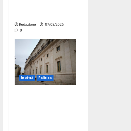
Forza Italia annuncia la
protesta: sit-in lunedì 10
agosto
Redazione
07/08/2026
0
In città
Politica
Martina Franca, Marraffa
attacca Regione e Comune:
“Nuovi medici solo a
novembre. Faremo accesso
agli atti su Tari, rifiuti e
bilancio”