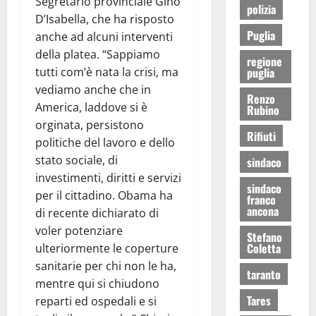
Segretario provinciale Gino
polizia
D’Isabella, che ha risposto
Puglia
anche ad alcuni interventi
della platea. “Sappiamo
regione
tutti com’è nata la crisi, ma
puglia
vediamo anche che in
Renzo
America, laddove si è
Rubino
orginata, persistono
Rifiuti
politiche del lavoro e dello
stato sociale, di
sindaco
investimenti, diritti e servizi
sindaco
per il cittadino. Obama ha
franco
ancona
di recente dichiarato di
voler potenziare
Stefano
Coletta
ulteriormente le coperture
sanitarie per chi non le ha,
taranto
mentre qui si chiudono
Tares
reparti ed ospedali e si