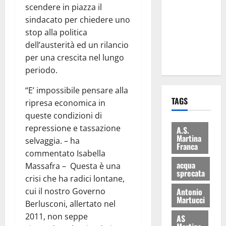
scendere in piazza il
consegnati
sindacato per chiedere uno
i Baschi Blu
stop alla politica
ai 15 nuovi
dell’austerità ed un rilancio
Fucilieri
per una crescita nel lungo
dell’Aria
periodo.
“E’ impossibile pensare alla
TAGS
ripresa economica in
queste condizioni di
repressione e tassazione
A.S.
Martina
selvaggia. – ha
Franca
commentato Isabella
acqua
Massafra – Questa è una
sprecata
crisi che ha radici lontane,
cui il nostro Governo
Antonio
Martucci
Berlusconi, allertato nel
2011, non seppe
AS