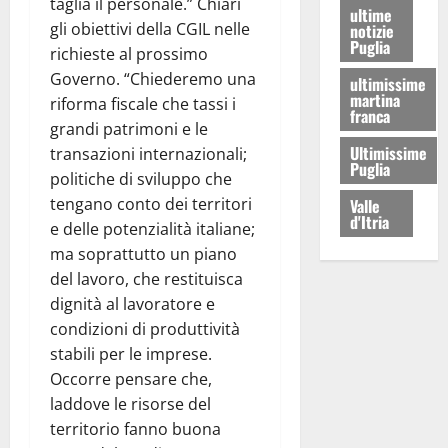
taglia il personale.” Chiari
ultime
gli obiettivi della CGIL nelle
notizie
Puglia
richieste al prossimo
Governo. “Chiederemo una
ultimissime
martina
riforma fiscale che tassi i
franca
grandi patrimoni e le
Ultimissime
transazioni internazionali;
Puglia
politiche di sviluppo che
tengano conto dei territori
Valle
d'Itria
e delle potenzialità italiane;
ma soprattutto un piano
del lavoro, che restituisca
dignità al lavoratore e
condizioni di produttività
stabili per le imprese.
Occorre pensare che,
laddove le risorse del
territorio fanno buona