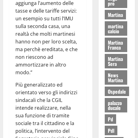
aggiunga l’aumento delle
pro
tasse e delle tariffe servizi:
Martina
un esempio su tutti l’IMU
martina
sulla seconda casa, una
calcio
realtà che molti martinesi
hanno non per loro scelta,
Martina
Franca
ma perchè ereditata, e che
non riescono ad
Martina
Sera
ammortizzare in altro
modo.”
News
Martina
Più generalizzato ed
Ospedale
orientato verso gli indirizzi
sindacali che la CGIL
palazzo
ducale
intende realizzare, nella
sua funzione di tramite
Pd
sociale tra il cittadino e la
Pdl
politica, l’intervento del