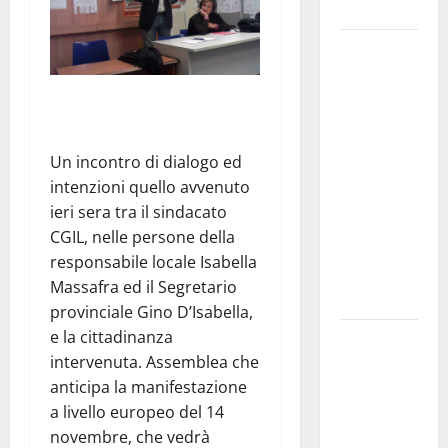
e gli orari
Martina
Franca
investe
sulle
famiglie: in
Un incontro di dialogo ed
arrivo tre
intenzioni quello avvenuto
seminari
ieri sera tra il sindacato
dedicati ad
CGIL, nelle persone della
adolescenti,
responsabile locale Isabella
genitori ed
Massafra ed il Segretario
empatia
provinciale Gino D’Isabella,
e la cittadinanza
Aeronautica
intervenuta. Assemblea che
Militare, al
anticipa la manifestazione
16° Stormo
a livello europeo del 14
di Martina
novembre, che vedrà
Franca