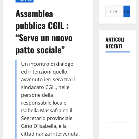
Assemblea
pubblica CGIL :
“Serve un nuovo
ARTICOLI
RECENTI
patto sociale”
Ospedale di
Un incontro di dialogo
Martina
ed intenzioni quello
Franca,
avvenuto ieri sera tra il
Forza Italia
sindacato CGIL, nelle
annuncia la
persone della
protesta:
responsabile locale
sit-in lunedì
Isabella Massafra ed il
10 agosto
Segretario provinciale
Gino D'Isabella, e la
Il Comune
cittadinanza intervenuta.
di Martina