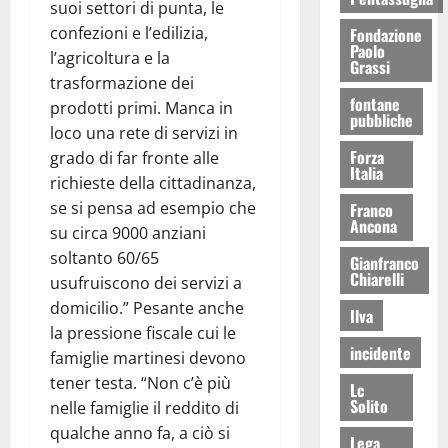
suoi settori di punta, le
confezioni e l’edilizia,
Fondazione
Paolo
l’agricoltura e la
Grassi
trasformazione dei
fontane
prodotti primi. Manca in
pubbliche
loco una rete di servizi in
Forza
grado di far fronte alle
Italia
richieste della cittadinanza,
se si pensa ad esempio che
Franco
Ancona
su circa 9000 anziani
soltanto 60/65
Gianfranco
Chiarelli
usufruiscono dei servizi a
domicilio.” Pesante anche
Ilva
la pressione fiscale cui le
incidente
famiglie martinesi devono
tener testa. “Non c’è più
Lc
Solito
nelle famiglie il reddito di
qualche anno fa, a ciò si
Lega