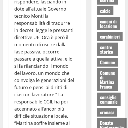
Martina
rispondere, lasciando in
dote all’attuale Governo
calcio
tecnico Monti la
canoni di
responsabilità di tradurre
locazione
in decreti legge le pressanti
carabinieri
direttive UE. Ora è però il
momento di uscire dalla
centro
storico
fase passiva, occorre
passare a quella attiva, e lo
Comune
si fa rilanciando il mondo
Comune
del lavoro, un mondo che
di
coinvolga le generazioni del
Martina
Franca
futuro e pensi ai diritti di
ciascun lavoratore.” La
consiglio
comunale
responsabile CGIL ha poi
accennato all’ancor più
cronaca
difficile situazione locale.
Donato
“Martina soffre insieme ai
Pentassuglia