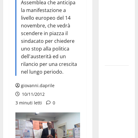
Assemblea che anticipa
Franca
la manifestazione a
pubblica il
livello europeo del 14
bando
novembre, che vedrà
alloggi ERP
scendere in piazza il
2026:
sindacato per chiedere
domande
uno stop alla politica
dal 26
dell'austerità ed un
agosto
rilancio per una crescita
La gara
nel lungo periodo.
ciclistica
giovanni.daprile
dei Giochi
attraversa
10/11/2012
Martina
3 minuti letti
0
Franca:
ecco le
strade
interessate