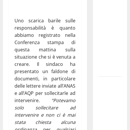
Franca
investe
sulle
Uno scarica barile sulle
famiglie: in
responsabilità è quanto
arrivo tre
abbiamo registrato nella
seminari
Conferenza stampa di
dedicati ad
questa mattina sulla
adolescenti,
situazione che si è venuta a
genitori ed
creare. Il sindaco ha
empatia
presentato un faldone di
documenti, in particolare
Aeronautica
delle lettere inviate all’ANAS
Militare, al
e all’AQP per sollecitarle ad
16° Stormo
intervenire.
“Potevamo
di Martina
solo sollecitare ad
Franca
intervenire e non ci è mai
consegnati
stata chiesta alcuna
i Baschi Blu
ordinanza per qualsiasi