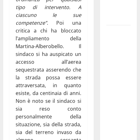
ai 15 nuovi
tipo di intervento. A
Fucilieri
ciascuno le sue
dell’Aria
competenze”
. Poi una
critica a chi ha bloccato
Martina
l’ampliamento della
Franca,
Martina-Alberobello. Il
Marraffa
sindaco si ha auspicato un
attacca
accesso all’aerea
Regione e
sequestrata asserendo che
Comune:
la strada possa essere
“Nuovi
attraversata, in quanto
medici solo
esiste, da centinaia di anni.
a
Non è noto se il sindaco si
novembre.
sia reso conto
Faremo
personalmente della
accesso agli
situazione, sia della strada,
atti su Tari,
sia del terreno invaso da
rifiuti e
almeno sessanta