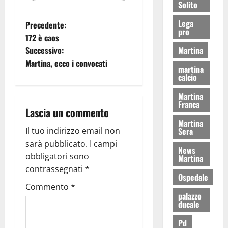
Solito
Lega
Precedente:
pro
172 è caos
Successivo:
Martina
Martina, ecco i convocati
martina
calcio
Martina
Franca
Lascia un commento
Martina
Il tuo indirizzo email non
Sera
sarà pubblicato.
I campi
News
obbligatori sono
Martina
contrassegnati
*
Ospedale
Commento
*
palazzo
ducale
Pd