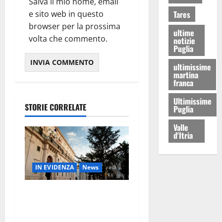
Salva il mio nome, email
e sito web in questo
Tares
browser per la prossima
ultime
volta che commento.
notizie
Puglia
ultimissime
martina
franca
Ultimissime
STORIE CORRELATE
Puglia
Valle
d'Itria
IN EVIDENZA
News
Ultimora – Rottamazione
tributi Martina Franca,
emergono nuovi elementi: