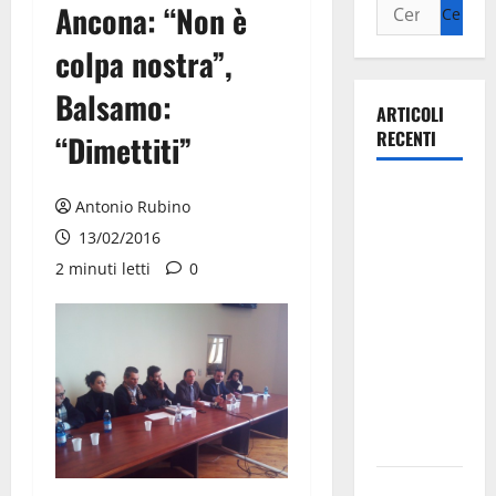
Ancona: “Non è
colpa nostra”,
Balsamo:
ARTICOLI
RECENTI
“Dimettiti”
La gara
Antonio Rubino
ciclistica
13/02/2016
dei Giochi
2 minuti letti
0
attraversa
Martina
Franca:
ecco le
strade
interessate
e gli orari
Martina