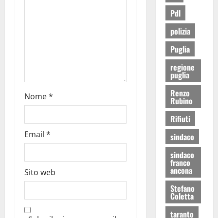
Pdl
polizia
Puglia
regione
puglia
Renzo
Nome
*
Rubino
Rifiuti
Email
*
sindaco
sindaco
franco
ancona
Sito web
Stefano
Coletta
taranto