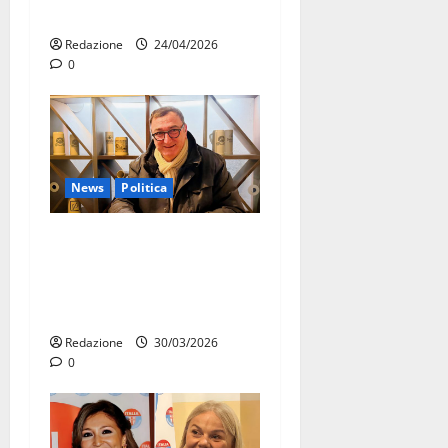
cittadini a rischio scadenza
Redazione
24/04/2026
0
News
Politica
Daniele Convertino aderisce
all’UDC di Massafra:
impegno civico e rilancio
del centro storico
Redazione
30/03/2026
0