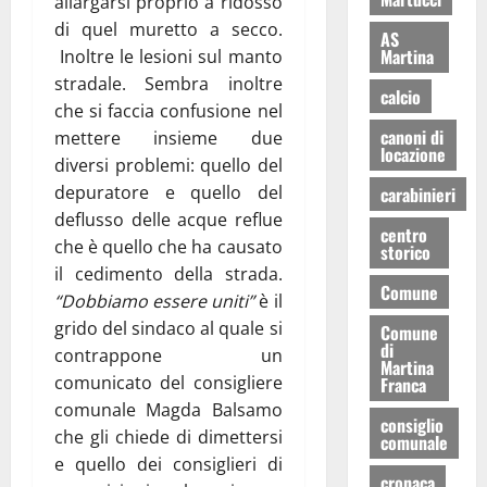
allargarsi proprio a ridosso
di quel muretto a secco.
AS
Martina
Inoltre le lesioni sul manto
stradale. Sembra inoltre
calcio
che si faccia confusione nel
canoni di
mettere insieme due
locazione
diversi problemi: quello del
depuratore e quello del
carabinieri
deflusso delle acque reflue
centro
che è quello che ha causato
storico
il cedimento della strada.
Comune
“Dobbiamo essere uniti”
è il
grido del sindaco al quale si
Comune
di
contrappone un
Martina
comunicato del consigliere
Franca
comunale Magda Balsamo
consiglio
che gli chiede di dimettersi
comunale
e quello dei consiglieri di
cronaca