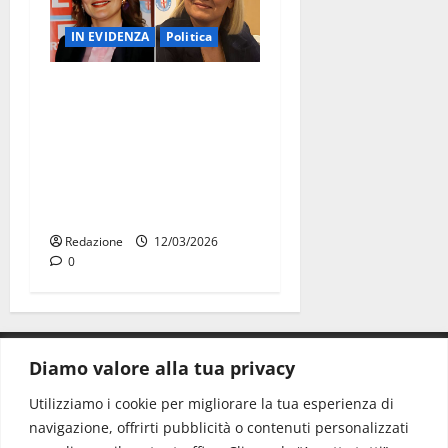
IN EVIDENZA
Politica
UDC Martina Franca:
Roberta Zaccaria nuova
Commissaria cittadina.
Donatella Castellana
nominata Vicecommissaria
provinciale
Redazione
12/03/2026
0
Diamo valore alla tua privacy
CONTATTI.
Utilizziamo i cookie per migliorare la tua esperienza di
navigazione, offrirti pubblicità o contenuti personalizzati
Redazione:
redazione@www.martinasera.it