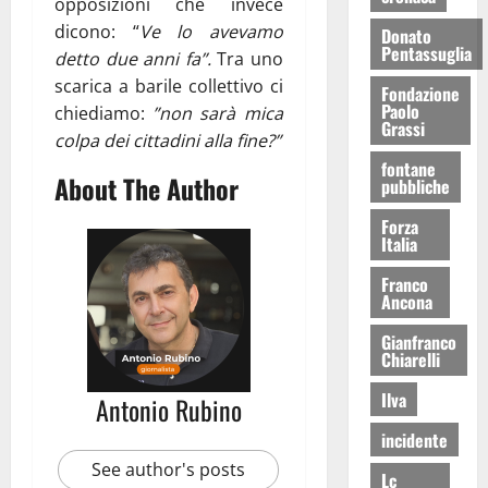
opposizioni che invece
dicono: “
Ve lo avevamo
Donato
Pentassuglia
detto due anni fa”.
Tra uno
scarica a barile collettivo ci
Fondazione
Paolo
chiediamo:
”non sarà mica
Grassi
colpa dei cittadini alla fine?”
fontane
About The Author
pubbliche
Forza
Italia
Franco
Ancona
Gianfranco
Chiarelli
Ilva
Antonio Rubino
incidente
See author's posts
Lc