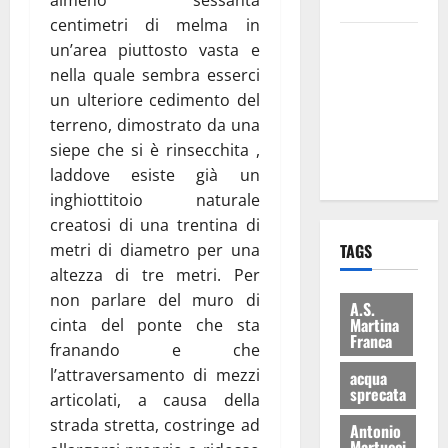
bilancio”
centimetri di melma in
Martina
un’area piuttosto vasta e
Franca: Il
nella quale sembra esserci
sindaco non
un ulteriore cedimento del
ha fatto le
terreno, dimostrato da una
scuse alla
siepe che si è rinsecchita ,
Lillo
laddove esiste già un
inghiottitoio naturale
creatosi di una trentina di
metri di diametro per una
TAGS
altezza di tre metri. Per
non parlare del muro di
A.S.
Martina
cinta del ponte che sta
Franca
franando e che
l’attraversamento di mezzi
acqua
sprecata
articolati, a causa della
strada stretta, costringe ad
Antonio
Martucci