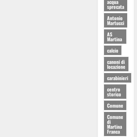
acqua
sprecata
Antonio
Martucci
AS
Martina
calcio
canoni di
locazione
carabinieri
centro
storico
Comune
Comune
di
Martina
Franca