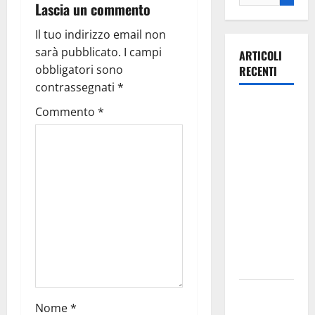
Lascia un commento
Il tuo indirizzo email non
sarà pubblicato.
I campi
ARTICOLI
obbligatori sono
RECENTI
contrassegnati
*
Il Comune
Commento
*
di Martina
Franca
pubblica il
bando
alloggi ERP
2026:
domande
dal 26
agosto
La gara
Nome
*
ciclistica