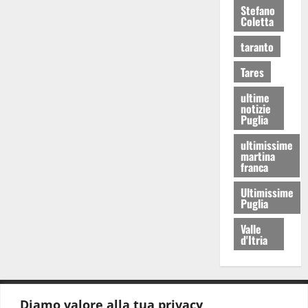
Stefano
Coletta
taranto
Tares
ultime
notizie
Puglia
ultimissime
martina
franca
Ultimissime
Puglia
Valle
d'Itria
Diamo valore alla tua privacy