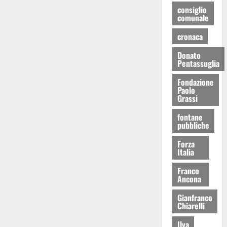
consiglio
comunale
cronaca
Donato
Pentassuglia
Fondazione
Paolo
Grassi
fontane
pubbliche
Forza
Italia
Franco
Ancona
Gianfranco
Chiarelli
Ilva