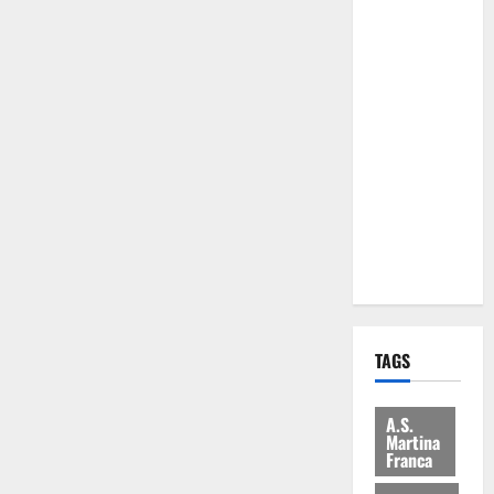
Comune:
“Nuovi
medici solo
a
novembre.
Faremo
accesso agli
atti su Tari,
rifiuti e
bilancio”
TAGS
A.S.
Martina
Franca