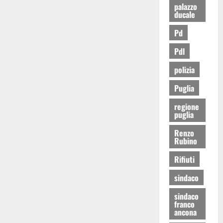
palazzo
ducale
Pd
Pdl
polizia
Puglia
regione
puglia
Renzo
Rubino
Rifiuti
sindaco
sindaco
franco
ancona