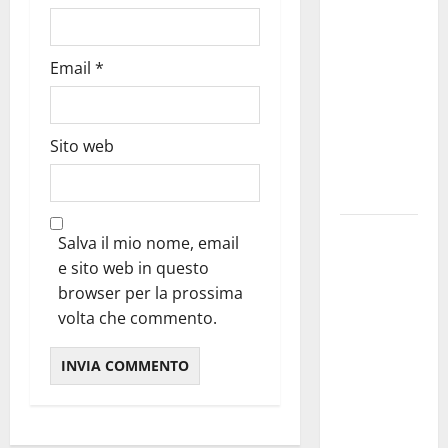
dei Giochi
attraversa
Email
*
Martina
Franca:
ecco le
strade
Sito web
interessate
e gli orari
Martina
Salva il mio nome, email
Franca
e sito web in questo
investe
browser per la prossima
sulle
volta che commento.
famiglie: in
arrivo tre
seminari
dedicati ad
adolescenti,