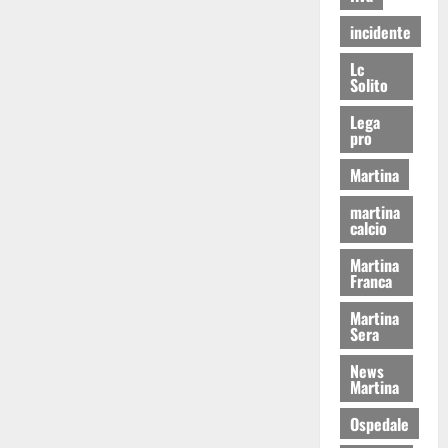
incidente
Lc
Solito
Lega
pro
Martina
martina
calcio
Martina
Franca
Martina
Sera
News
Martina
Ospedale