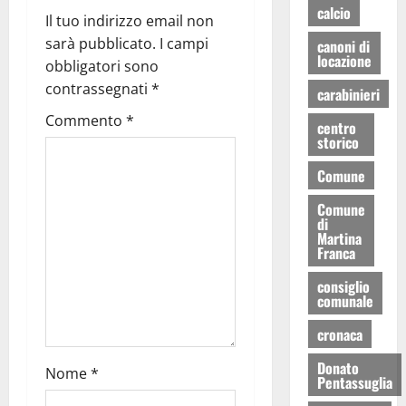
calcio
Il tuo indirizzo email non
sarà pubblicato.
I campi
canoni di
locazione
obbligatori sono
contrassegnati
*
carabinieri
Commento
*
centro
storico
Comune
Comune
di
Martina
Franca
consiglio
comunale
cronaca
Donato
Nome
*
Pentassuglia