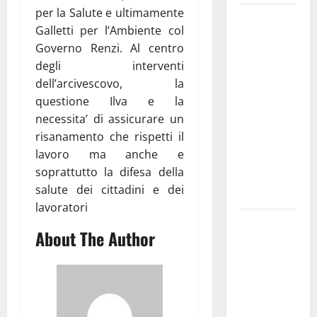
per la Salute e ultimamente
Martina
Galletti per l’Ambiente col
Franca
Governo Renzi. Al centro
investe
degli interventi
sulle
dell’arcivescovo, la
famiglie: in
questione Ilva e la
arrivo tre
necessita’ di assicurare un
seminari
risanamento che rispetti il
dedicati ad
lavoro ma anche e
adolescenti,
soprattutto la difesa della
genitori ed
salute dei cittadini e dei
empatia
lavoratori
Aeronautica
About The Author
Militare, al
16° Stormo
di Martina
Franca
consegnati