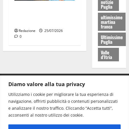
notizie
Puglia
Martina Franca: Il sindaco
non ha fatto le scuse alla
ultimissime
martina
Lillo
franca
Redazione
25/07/2026
Ultimissime
0
Puglia
Valle
d'Itria
Diamo valore alla tua privacy
CONTATTI.
Utilizziamo i cookie per migliorare la tua esperienza di
navigazione, offrirti pubblicità o contenuti personalizzati
Redazione:
redazione@www.martinasera.it
e analizzare il nostro traffico. Cliccando “Accetta tutti”,
Direttore:
direttore@www.martinasera.it
acconsenti al nostro utilizzo dei cookie.
Info & Commerciale:
info@www.martinasera.it