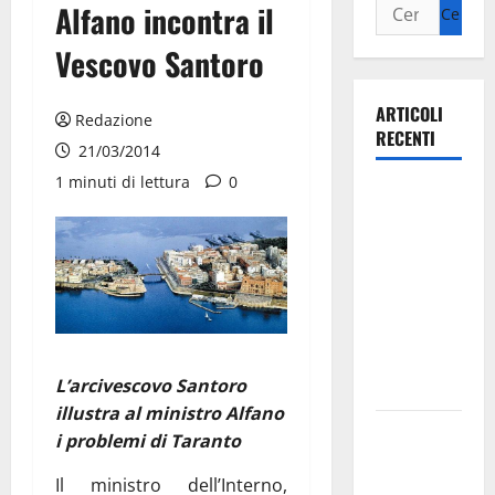
Alfano incontra il
Vescovo Santoro
ARTICOLI
Redazione
RECENTI
21/03/2014
1 minuti di lettura
0
Ospedale di
Martina
Franca,
Forza Italia
annuncia la
protesta:
sit-in lunedì
L’arcivescovo Santoro
10 agosto
illustra al ministro Alfano
Il Comune
i problemi di Taranto
di Martina
Il ministro dell’Interno,
Franca