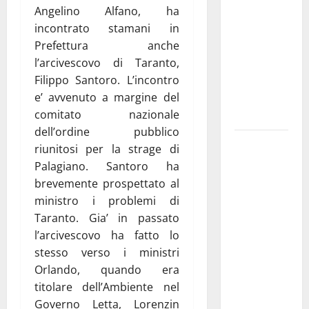
Angelino Alfano, ha
pubblica il
incontrato stamani in
bando
Prefettura anche
alloggi ERP
l’arcivescovo di Taranto,
2026:
Filippo Santoro. L’incontro
domande
e’ avvenuto a margine del
dal 26
comitato nazionale
agosto
dell’ordine pubblico
La gara
riunitosi per la strage di
ciclistica
Palagiano. Santoro ha
dei Giochi
brevemente prospettato al
attraversa
ministro i problemi di
Martina
Taranto. Gia’ in passato
Franca:
l’arcivescovo ha fatto lo
ecco le
stesso verso i ministri
strade
Orlando, quando era
interessate
titolare dell’Ambiente nel
e gli orari
Governo Letta, Lorenzin