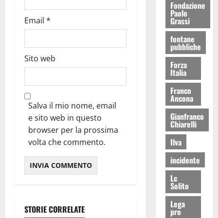
Fondazione
Paolo
Grassi
Email
*
fontane
pubbliche
Sito web
Forza
Italia
Franco
Ancona
Salva il mio nome, email
Gianfranco
e sito web in questo
Chiarelli
browser per la prossima
Ilva
volta che commento.
incidente
Lc
Solito
Lega
STORIE CORRELATE
pro