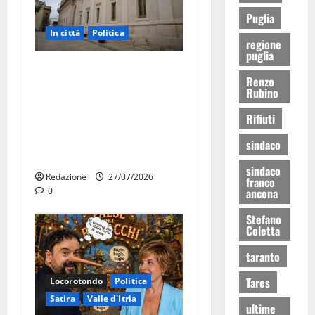
Puglia
In città
Politica
regione
puglia
Martina Franca, Marraffa
Renzo
attacca Regione e Comune:
Rubino
“Nuovi medici solo a
Rifiuti
novembre. Faremo accesso
agli atti su Tari, rifiuti e
sindaco
bilancio”
sindaco
Redazione
27/07/2026
franco
0
ancona
Stefano
Coletta
taranto
Tares
Locorotondo
Politica
Satira
Valle d'Itria
ultime