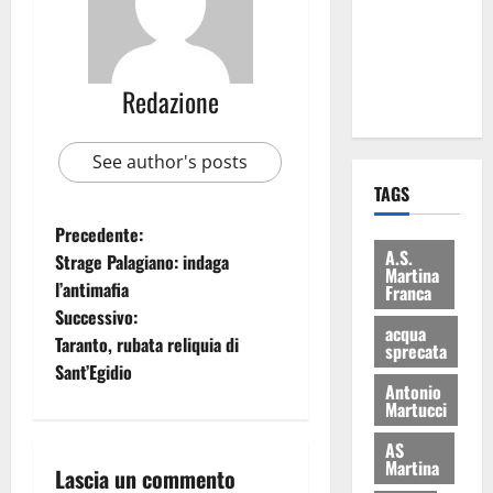
i Baschi Blu
ai 15 nuovi
Fucilieri
Redazione
dell’Aria
See author's posts
TAGS
Precedente:
A.S.
Strage Palagiano: indaga
Martina
l’antimafia
Franca
Successivo:
acqua
Taranto, rubata reliquia di
sprecata
Sant’Egidio
Antonio
Martucci
AS
Martina
Lascia un commento