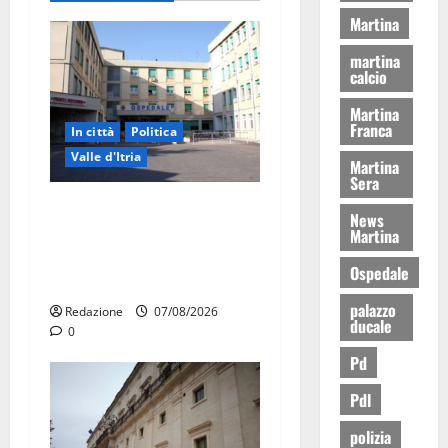
Martina
martina
calcio
Martina
Franca
In città
Politica
Valle d'Itria
Martina
Sera
Ospedale di Martina Franca,
News
Forza Italia annuncia la
Martina
protesta: sit-in lunedì 10
Ospedale
agosto
palazzo
Redazione
07/08/2026
ducale
0
Pd
Pdl
polizia