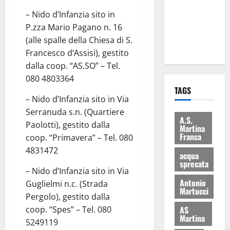
i Baschi Blu
– Nido d’Infanzia sito in
ai 15 nuovi
P.zza Mario Pagano n. 16
Fucilieri
(alle spalle della Chiesa di S.
dell’Aria
Francesco d’Assisi), gestito
dalla coop. “AS.SO” – Tel.
080 4803364
TAGS
– Nido d’Infanzia sito in Via
Serranuda s.n. (Quartiere
A.S.
Paolotti), gestito dalla
Martina
Franca
coop. “Primavera” – Tel. 080
4831472
acqua
sprecata
– Nido d’Infanzia sito in Via
Antonio
Guglielmi n.c. (Strada
Martucci
Pergolo), gestito dalla
coop. “Spes” – Tel. 080
AS
Martina
5249119