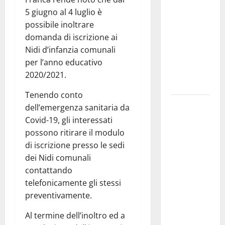
pubblica il
5 giugno al 4 luglio è
bando
possibile inoltrare
alloggi ERP
domanda di iscrizione ai
2026:
Nidi d’infanzia comunali
domande
per l’anno educativo
dal 26
2020/2021.
agosto
Tenendo conto
La gara
dell’emergenza sanitaria da
ciclistica
Covid-19, gli interessati
dei Giochi
possono ritirare il modulo
attraversa
di iscrizione presso le sedi
Martina
dei Nidi comunali
Franca:
contattando
ecco le
telefonicamente gli stessi
strade
preventivamente.
interessate
Al termine dell’inoltro ed a
e gli orari