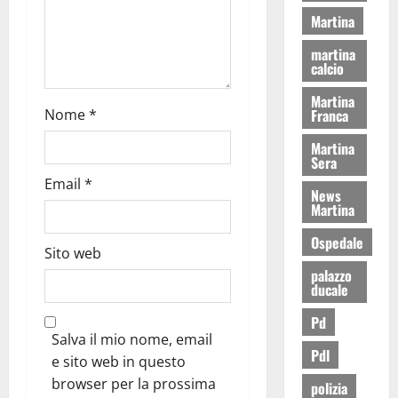
Martina
martina
calcio
Martina
Nome
*
Franca
Martina
Sera
Email
*
News
Martina
Ospedale
Sito web
palazzo
ducale
Pd
Salva il mio nome, email
Pdl
e sito web in questo
browser per la prossima
polizia