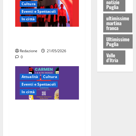
notizie
Cultura
Puglia
Eventi e Spettacoli
ultimissime
In città
martina
franca
Martina Franca, la Carmen
Ultimissime
diventa opera di comunità
Puglia
Redazione
21/05/2026
Valle
0
d'Itria
Attualità
Cultura
Eventi e Spettacoli
In città
“Carmen e le altre ragazze
straordinarie”: l’opera di
comunità arriva a Martina
Franca