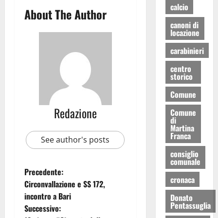
calcio
About The Author
canoni di
locazione
carabinieri
centro
storico
Comune
Redazione
Comune
di
Martina
Franca
See author's posts
consiglio
comunale
Precedente:
cronaca
Circonvallazione e SS 172,
incontro a Bari
Donato
Pentassuglia
Successivo: