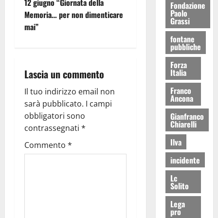
12 giugno “Giornata della
Fondazione
Paolo
Memoria… per non dimenticare
Grassi
mai”
fontane
pubbliche
Forza
Lascia un commento
Italia
Franco
Il tuo indirizzo email non
Ancona
sarà pubblicato.
I campi
obbligatori sono
Gianfranco
Chiarelli
contrassegnati
*
Ilva
Commento
*
incidente
Lc
Solito
Lega
pro