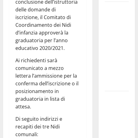
conclusione dell’istruttoria
Martina
delle domande di
Franca
iscrizione, il Comitato di
investe
Coordinamento dei Nidi
sulle
d’infanzia approverà la
famiglie: in
graduatoria per l’anno
arrivo tre
educativo 2020/2021.
seminari
Ai richiedenti sarà
dedicati ad
comunicato a mezzo
adolescenti,
lettera l’ammissione per la
genitori ed
conferma dell’iscrizione o il
empatia
posizionamento in
Aeronautica
graduatoria in lista di
Militare, al
attesa.
16° Stormo
Di seguito indirizzi e
di Martina
recapiti dei tre Nidi
Franca
comunali:
consegnati