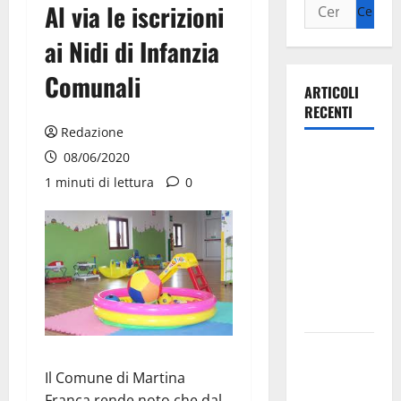
Al via le iscrizioni
ai Nidi di Infanzia
Comunali
ARTICOLI
RECENTI
Redazione
Ospedale di
08/06/2020
Martina
1 minuti di lettura
0
Franca,
Forza Italia
annuncia la
protesta:
sit-in lunedì
10 agosto
Il Comune
di Martina
Il Comune di Martina
Franca
Franca rende noto che dal