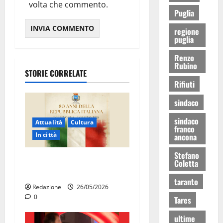
volta che commento.
Puglia
regione
puglia
Renzo
Rubino
STORIE CORRELATE
Rifiuti
sindaco
sindaco
Attualità
Cultura
franco
In città
ancona
Stefano
Martina Franca celebra gli
Coletta
80 anni della Repubblica
taranto
Redazione
26/05/2026
0
Tares
ultime