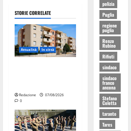
polizia
STORIE CORRELATE
Puglia
regione
puglia
Renzo
Rubino
Attualità
In città
Rifiuti
Il Comune di Martina Franca
sindaco
pubblica il bando alloggi
sindaco
ERP 2026: domande dal 26
franco
agosto
ancona
Redazione
07/08/2026
Stefano
0
Coletta
taranto
Tares