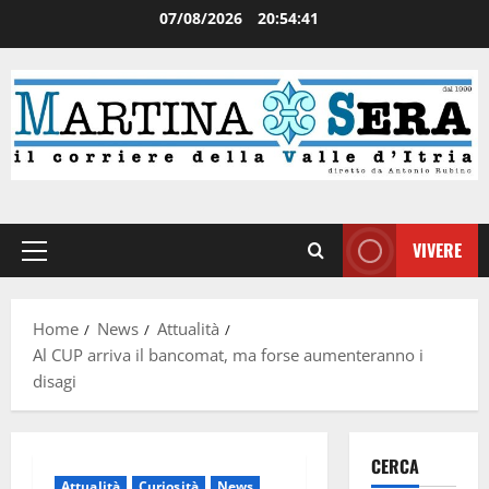
07/08/2026
20:54:41
VIVERE
Home
News
Attualità
Al CUP arriva il bancomat, ma forse aumenteranno i
disagi
CERCA
Attualità
Curiosità
News