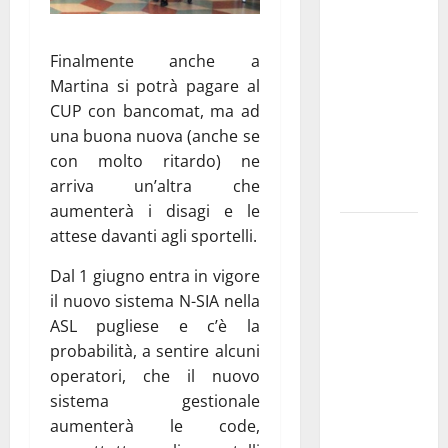
Franca
pubblica il
Finalmente anche a
bando
Martina si potrà pagare al
alloggi ERP
CUP con bancomat, ma ad
2026:
una buona nuova (anche se
domande
con molto ritardo) ne
dal 26
arriva un’altra che
agosto
aumenterà i disagi e le
La gara
attese davanti agli sportelli.
ciclistica
Dal 1 giugno entra in vigore
dei Giochi
il nuovo sistema N-SIA nella
attraversa
ASL pugliese e c’è la
Martina
probabilità, a sentire alcuni
Franca:
operatori, che il nuovo
ecco le
sistema gestionale
strade
aumenterà le code,
interessate