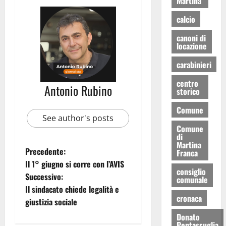
Martina
calcio
canoni di
locazione
carabinieri
centro
Antonio Rubino
storico
Comune
See author's posts
Comune
di
Martina
Precedente:
Franca
Il 1° giugno si corre con l’AVIS
consiglio
Successivo:
comunale
Il sindacato chiede legalità e
cronaca
giustizia sociale
Donato
Pentassuglia