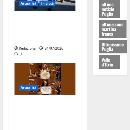
ultime
Attualità
In città
notizie
Puglia
Aeronautica Militare, al 16°
ultimissime
Stormo di Martina Franca
martina
consegnati i Baschi Blu ai
franca
15 nuovi Fucilieri dell’Aria
Ultimissime
Puglia
Redazione
31/07/2026
0
Valle
d'Itria
Attualità
Due giovani di Martina
Franca tra le eccellenze
universitarie italiane:
premiate a Montecitorio