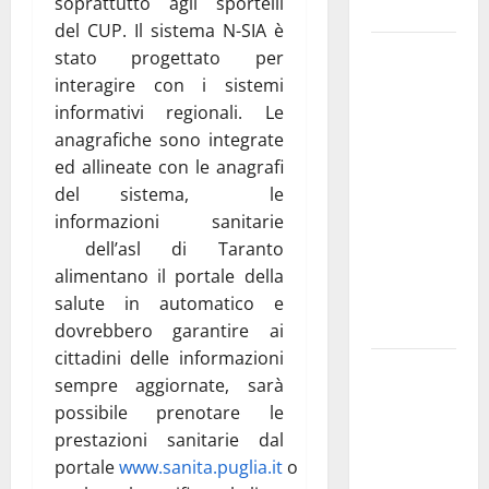
soprattutto agli sportelli
e gli orari
del CUP. Il sistema N-SIA è
Martina
stato progettato per
Franca
interagire con i sistemi
investe
informativi regionali. Le
sulle
anagrafiche sono integrate
famiglie: in
ed allineate con le anagrafi
arrivo tre
del sistema, le
seminari
informazioni sanitarie
dedicati ad
dell’asl di Taranto
adolescenti,
alimentano il portale della
genitori ed
salute in automatico e
empatia
dovrebbero garantire ai
cittadini delle informazioni
Aeronautica
sempre aggiornate, sarà
Militare, al
possibile prenotare le
16° Stormo
prestazioni sanitarie dal
di Martina
portale
www.sanita.puglia.it
o
Franca