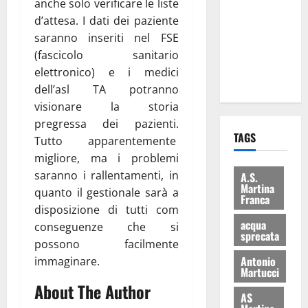
anche solo verificare le liste
consegnati
d’attesa. I dati dei paziente
i Baschi Blu
saranno inseriti nel FSE
ai 15 nuovi
(fascicolo sanitario
Fucilieri
elettronico) e i medici
dell’Aria
dell’asl TA potranno
visionare la storia
pregressa dei pazienti.
TAGS
Tutto apparentemente
migliore, ma i problemi
saranno i rallentamenti, in
A.S.
Martina
quanto il gestionale sarà a
Franca
disposizione di tutti com
acqua
conseguenze che si
sprecata
possono facilmente
Antonio
immaginare.
Martucci
About The Author
AS