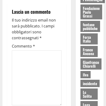
Fondazione
Lascia un commento
Paolo
Grassi
Il tuo indirizzo email non
fontane
sarà pubblicato.
I campi
pubbliche
obbligatori sono
Forza
contrassegnati
*
Italia
Commento
*
Franco
Ancona
Gianfranco
Chiarelli
Ilva
incidente
Lc
Solito
Lega