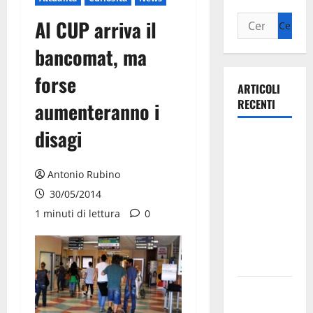
Al CUP arriva il
bancomat, ma
forse
ARTICOLI
RECENTI
aumenteranno i
disagi
Ospedale di
Martina
Franca,
Antonio Rubino
Forza Italia
30/05/2014
annuncia la
1 minuti di lettura
0
protesta:
sit-in lunedì
10 agosto
Il Comune
di Martina