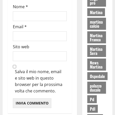
pro
Nome
*
Martina
martina
calcio
Email
*
Martina
Franca
Sito web
Martina
Sera
News
Martina
Salva il mio nome, email
Ospedale
e sito web in questo
browser per la prossima
palazzo
ducale
volta che commento.
Pd
Pdl