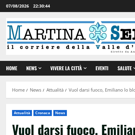
07/08/2026
22:30:45
HOME
NEWS
VIVERE LA CITTÀ
EVENTI
SALUTE
Home
News
Attualità
Vuol darsi fuoco, Emiliano lo bl
Attualità
Cronaca
News
Vuol darsi fuoco, Emilia