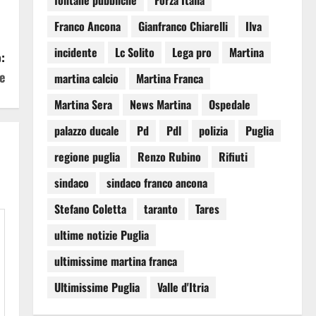
fontane pubbliche
Forza Italia
Franco Ancona
Gianfranco Chiarelli
Ilva
incidente
Lc Solito
Lega pro
Martina
:
e
martina calcio
Martina Franca
Martina Sera
News Martina
Ospedale
palazzo ducale
Pd
Pdl
polizia
Puglia
regione puglia
Renzo Rubino
Rifiuti
sindaco
sindaco franco ancona
Stefano Coletta
taranto
Tares
ultime notizie Puglia
ultimissime martina franca
Ultimissime Puglia
Valle d'Itria