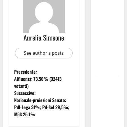
Martina
Franca
investe
sulle
famiglie: in
Aurelia Simeone
arrivo tre
seminari
dedicati ad
See author's posts
adolescenti,
genitori ed
empatia
Precedente:
Affluenza: 73,56% (32413
Aeronautica
votanti)
Militare, al
Successivo:
16° Stormo
Nazionale-proiezioni Senato:
di Martina
Pdl-Lega 31%; Pd-Sel 29,5%;
Franca
M5S 25,1%
consegnati
i Baschi Blu