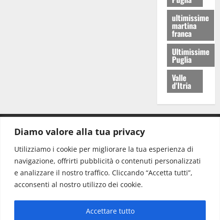
ultimissime
martina
franca
Ultimissime
Puglia
Valle
d'Itria
Diamo valore alla tua privacy
CONTATTI.
Utilizziamo i cookie per migliorare la tua esperienza di
navigazione, offrirti pubblicità o contenuti personalizzati
Redazione:
redazione@www.martinasera.it
e analizzare il nostro traffico. Cliccando “Accetta tutti”,
Direttore:
direttore@www.martinasera.it
acconsenti al nostro utilizzo dei cookie.
Info & Commerciale:
info@www.martinasera.it
Accettare tutto