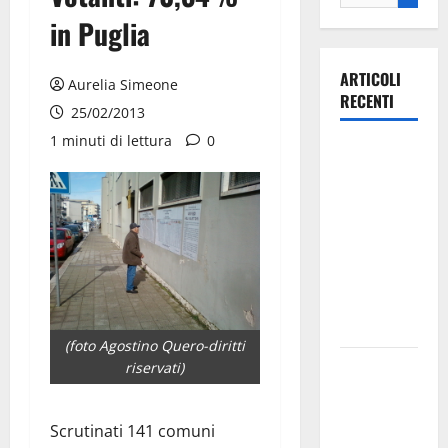
in Puglia
ARTICOLI
Aurelia Simeone
RECENTI
25/02/2013
1 minuti di lettura
0
Ospedale di
Martina
Franca,
Forza Italia
annuncia la
protesta:
sit-in lunedì
10 agosto
(foto Agostino Quero-diritti
Il Comune
riservati)
di Martina
Franca
Scrutinati 141 comuni
pubblica il