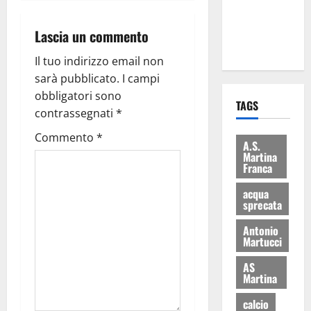
ai 15 nuovi
Fucilieri
Lascia un commento
dell’Aria
Il tuo indirizzo email non
sarà pubblicato.
I campi
obbligatori sono
TAGS
contrassegnati
*
Commento
*
A.S.
Martina
Franca
acqua
sprecata
Antonio
Martucci
AS
Martina
calcio