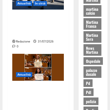
Attualità
In città
martina
calcio
Aeronautica Militare, al 16°
Martina
Stormo di Martina Franca
Franca
consegnati i Baschi Blu ai
15 nuovi Fucilieri dell’Aria
Martina
Sera
Redazione
31/07/2026
0
News
Martina
Ospedale
palazzo
ducale
Attualità
Pd
Due giovani di Martina
Pdl
Franca tra le eccellenze
universitarie italiane:
polizia
premiate a Montecitorio