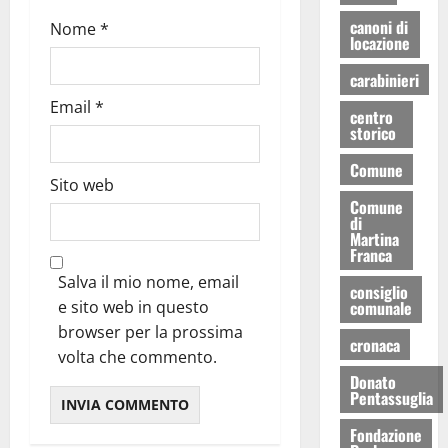
canoni di
Nome
*
locazione
carabinieri
Email
*
centro
storico
Comune
Sito web
Comune
di
Martina
Franca
Salva il mio nome, email
consiglio
e sito web in questo
comunale
browser per la prossima
cronaca
volta che commento.
Donato
Pentassuglia
Fondazione