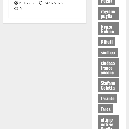
Puglia
Redazione
24/07/2026
0
regione
puglia
Renzo
Rubino
Rifiuti
sindaco
sindaco
franco
ancona
Stefano
Coletta
taranto
Tares
ultime
notizie
Puglia