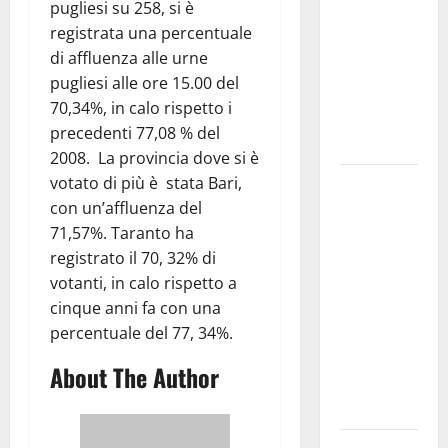
pugliesi su 258, si è
bando
registrata una percentuale
alloggi ERP
di affluenza alle urne
2026:
pugliesi alle ore 15.00 del
domande
70,34%, in calo rispetto i
dal 26
precedenti 77,08 % del
agosto
2008. La provincia dove si è
votato di più è stata Bari,
La gara
con un’affluenza del
ciclistica
71,57%. Taranto ha
dei Giochi
registrato il 70, 32% di
attraversa
votanti, in calo rispetto a
Martina
cinque anni fa con una
Franca:
percentuale del 77, 34%.
ecco le
strade
About The Author
interessate
e gli orari