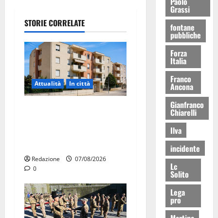
Paolo
Grassi
STORIE CORRELATE
fontane
pubbliche
Forza
Italia
Franco
Attualità
In città
Ancona
Gianfranco
Il Comune di Martina Franca
Chiarelli
pubblica il bando alloggi
Ilva
ERP 2026: domande dal 26
agosto
incidente
Redazione
07/08/2026
Lc
0
Solito
Lega
pro
Martina