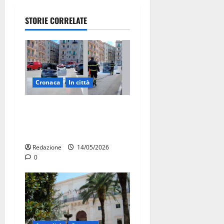
STORIE CORRELATE
Cronaca
In città
Auto in fiamme,
intervengono i Vigili del
Fuoco
Redazione
14/05/2026
0