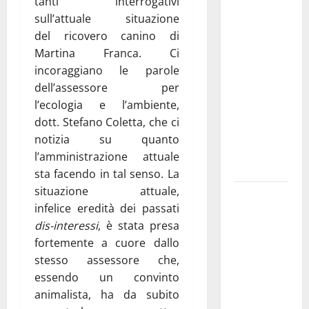
tanti interrogativi
Aeronautica
sull’attuale situazione
Militare, al
del ricovero canino di
16° Stormo
Martina Franca. Ci
di Martina
incoraggiano le parole
Franca
dell’assessore per
consegnati
l’ecologia e l’ambiente,
i Baschi Blu
dott. Stefano Coletta, che ci
ai 15 nuovi
notizia su quanto
Fucilieri
l’amministrazione attuale
dell’Aria
sta facendo in tal senso. La
situazione attuale,
Martina
infelice eredità dei passati
Franca,
dis-interessi
, è stata presa
Marraffa
fortemente a cuore dallo
attacca
stesso assessore che,
Regione e
essendo un convinto
Comune:
animalista, ha da subito
“Nuovi