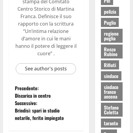
Pdl
stampa del Comitato
Centro Storico di Martina
polizia
Franca. Definisce il suo
Puglia
rapporto con la scrittura
“Un’intima relazione
regione
puglia
d’amore in cui le mani
hanno il potere di leggere il
Renzo
cuore” .
Rubino
Rifiuti
See author's posts
sindaco
sindaco
Precedente:
franco
Discarica in centro
ancona
Successivo:
Stefano
Brindisi: spari in studio
Coletta
notarile, ferito impiegato
taranto