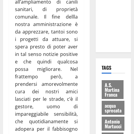
all’ampliamento di canili
le
sanitari, di proprietà
eccellenze
comunale. Il fine dellla
universitarie
nostra amministrazione è
italiane:
da apprezzare, tantoi sono
premiate a
i progetti da attuare, si
Montecitorio
spera presto di poter aver
in tal senso notizie positive
e che quindi qualcosa
TAGS
possa migliorare. Nel
frattempo però, a
prendersi amorevolmente
A.S.
Martina
cura dei nostri amici
Franca
lasciati per le strade, c’è il
acqua
gestore, uomo di
sprecata
impareggiabile sensibilità,
Antonio
che quotidianamente si
Martucci
adopera per il fabbisogno