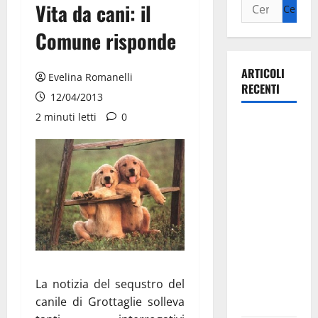
Vita da cani: il
Comune risponde
ARTICOLI
Evelina Romanelli
RECENTI
12/04/2013
2 minuti letti
0
Martina
Franca
investe
sulle
famiglie: in
arrivo tre
seminari
dedicati ad
adolescenti,
La notizia del sequstro del
genitori ed
canile di Grottaglie solleva
empatia