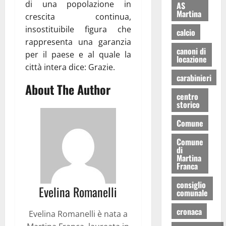
di una popolazione in
AS
Martina
crescita continua,
insostituibile figura che
calcio
rappresenta una garanzia
canoni di
per il paese e al quale la
locazione
città intera dice: Grazie.
carabinieri
About The Author
centro
storico
Comune
Comune
di
Martina
Franca
consiglio
Evelina Romanelli
comunale
cronaca
Evelina Romanelli è nata a