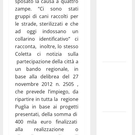
sposato la causa a quattro
medici solo
zampe. “Ci sono stati
a
gruppi di cani raccolti per
novembre.
le strade, sterilizzati e che
Faremo
ad oggi indossano un
accesso agli
collarino identificativo” ci
atti su Tari,
racconta, inoltre, lo stesso
rifiuti e
Coletta ci notizia sulla
bilancio”
partecipazione della città a
Martina
un bando regionale, in
Franca: Il
base alla delibrea del 27
sindaco non
novembre 2012 n. 2505 ,
ha fatto le
che prevede l’impiego, da
scuse alla
ripartire in tutta la regione
Lillo
Puglia in base ai progetti
presentati, della somma di
Due giovani
400 mila euro finalizzati
di Martina
alla realizzazione o
Franca tra