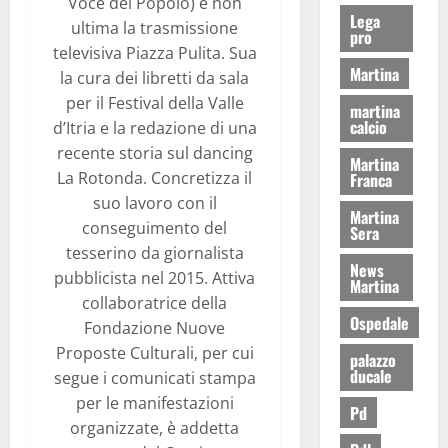
Voce del Popolo) e non
Lega
ultima la trasmissione
pro
televisiva Piazza Pulita. Sua
Martina
la cura dei libretti da sala
per il Festival della Valle
martina
calcio
d’Itria e la redazione di una
recente storia sul dancing
Martina
La Rotonda. Concretizza il
Franca
suo lavoro con il
Martina
conseguimento del
Sera
tesserino da giornalista
News
pubblicista nel 2015. Attiva
Martina
collaboratrice della
Ospedale
Fondazione Nuove
Proposte Culturali, per cui
palazzo
ducale
segue i comunicati stampa
per le manifestazioni
Pd
organizzate, è addetta