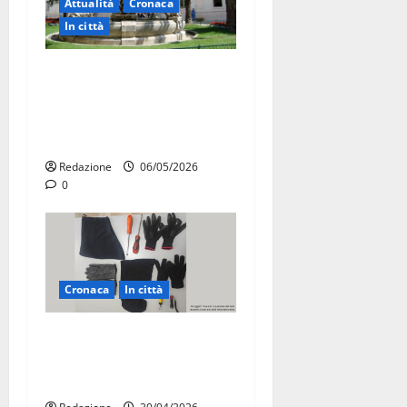
Attualità
Cronaca
In città
Martina Franca, presunte
tangenti sul verde pubblico:
la Procura chiede il carcere
per un funzionario
Redazione
06/05/2026
0
Cronaca
In città
Martina Franca, sorpresi in
casa con la refurtiva:
quattro arresti