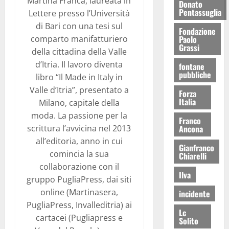
Martina Franca, laureata in
Donato
Pentassuglia
Lettere presso l’Università
di Bari con una tesi sul
Fondazione
Paolo
comparto manifatturiero
Grassi
della cittadina della Valle
d’Itria. Il lavoro diventa
fontane
pubbliche
libro “Il Made in Italy in
Valle d’Itria”, presentato a
Forza
Italia
Milano, capitale della
moda. La passione per la
Franco
Ancona
scrittura l’avvicina nel 2013
all’editoria, anno in cui
Gianfranco
comincia la sua
Chiarelli
collaborazione con il
Ilva
gruppo PugliaPress, dai siti
online (Martinasera,
incidente
PugliaPress, Invalleditria) ai
Lc
cartacei (Pugliapress e
Solito