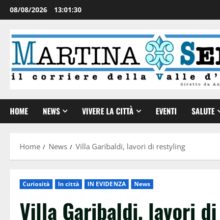
08/08/2026
13:01:31
HOME
NEWS
VIVERE LA CITTÀ
EVENTI
SALUTE
Home
News
Villa Garibaldi, lavori di restyling
Curiosità
In città
IN EVIDENZA
News
Villa Garibaldi, lavori d