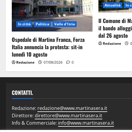
Attualità
In c
Il Comune di M
In città
Politica
Valle d'Itria
il bando allog
dal 26 agosto
Ospedale di Martina Franca, Forza
Redazione
0
Italia annuncia la protesta: sit-in
lunedì 10 agosto
Redazione
07/08/2026
0
CONTATTI.
Redazione:
redazione@www.martinasera.it
Direttore:
direttore@www.martinasera.it
Info & Commerciale:
info@www.martinasera.it