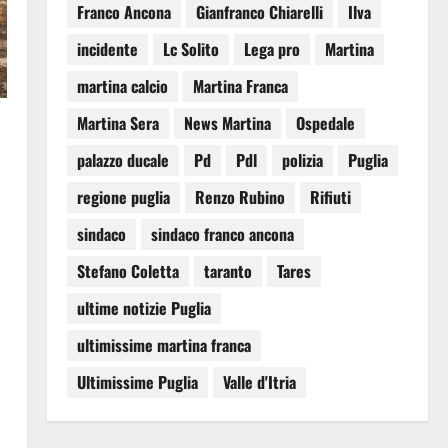
Franco Ancona
Gianfranco Chiarelli
Ilva
incidente
Lc Solito
Lega pro
Martina
martina calcio
Martina Franca
Martina Sera
News Martina
Ospedale
palazzo ducale
Pd
Pdl
polizia
Puglia
regione puglia
Renzo Rubino
Rifiuti
sindaco
sindaco franco ancona
Stefano Coletta
taranto
Tares
ultime notizie Puglia
ultimissime martina franca
Ultimissime Puglia
Valle d'Itria