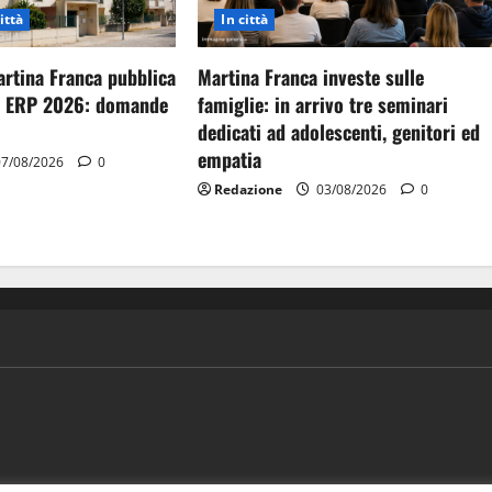
ittà
In città
artina Franca pubblica
Martina Franca investe sulle
gi ERP 2026: domande
famiglie: in arrivo tre seminari
dedicati ad adolescenti, genitori ed
empatia
7/08/2026
0
Redazione
03/08/2026
0