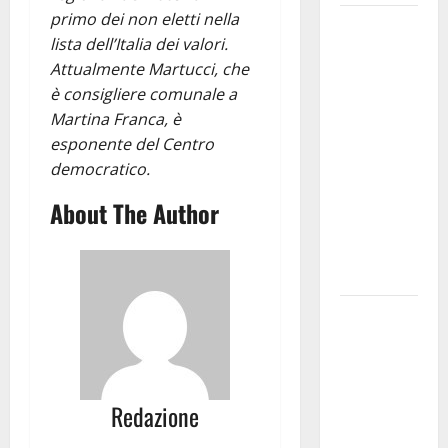
primo dei non eletti nella
Martina
lista dell’Italia dei valori.
Franca
Attualmente Martucci, che
investe
è consigliere comunale a
sulle
Martina Franca, è
famiglie: in
esponente del Centro
arrivo tre
democratico.
seminari
dedicati ad
About The Author
adolescenti,
genitori ed
empatia
Aeronautica
Militare, al
16° Stormo
di Martina
Redazione
Franca
consegnati