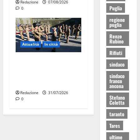
Redazione
07/08/2026
Puglia
0
regione
puglia
Renzo
Rubino
Attualità
In città
Rifiuti
Aeronautica Militare, al 16°
sindaco
Stormo di Martina Franca
sindaco
consegnati i Baschi Blu ai
franco
15 nuovi Fucilieri dell’Aria
ancona
Redazione
31/07/2026
Stefano
0
Coletta
taranto
Tares
ultime