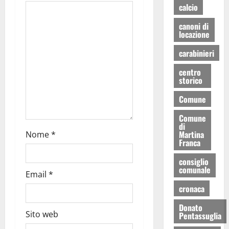
calcio
canoni di
locazione
carabinieri
centro
storico
Comune
Comune
di
Martina
Nome
*
Franca
consiglio
comunale
Email
*
cronaca
Donato
Sito web
Pentassuglia