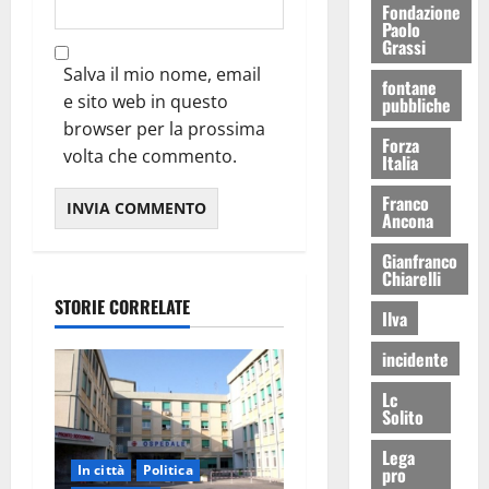
Fondazione
Paolo
Grassi
Salva il mio nome, email
fontane
e sito web in questo
pubbliche
browser per la prossima
Forza
volta che commento.
Italia
Franco
Ancona
Gianfranco
Chiarelli
STORIE CORRELATE
Ilva
incidente
Lc
Solito
Lega
In città
Politica
pro