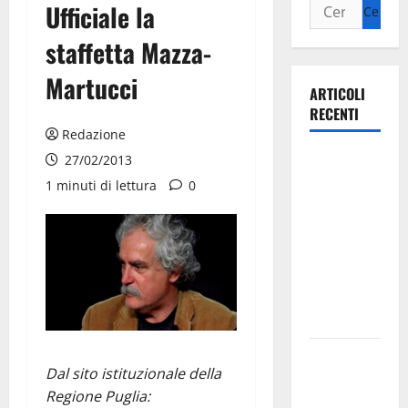
Ufficiale la
staffetta Mazza-
Martucci
ARTICOLI
RECENTI
Redazione
Ospedale di
27/02/2013
Martina
1 minuti di lettura
0
Franca,
Forza Italia
annuncia la
protesta:
sit-in lunedì
10 agosto
Il Comune
Dal sito istituzionale della
di Martina
Regione Puglia:
Franca