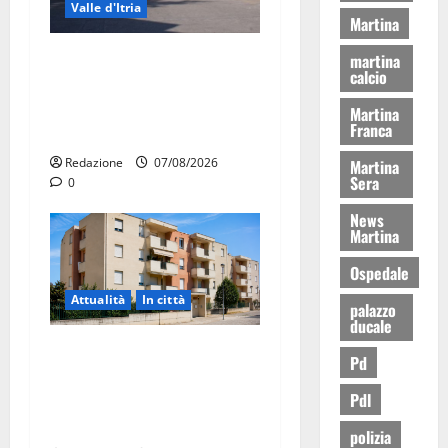
Valle d'Itria
Martina
Ospedale di Martina Franca,
martina
calcio
Forza Italia annuncia la
protesta: sit-in lunedì 10
Martina
Franca
agosto
Redazione
07/08/2026
Martina
Sera
0
News
Martina
Ospedale
Attualità
In città
palazzo
ducale
Il Comune di Martina Franca
Pd
pubblica il bando alloggi
Pdl
ERP 2026: domande dal 26
agosto
polizia