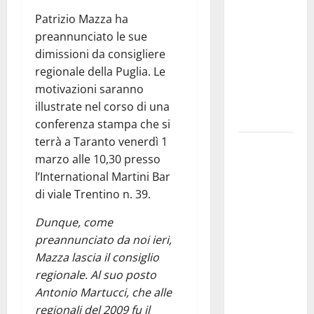
pubblica il
Patrizio Mazza ha
bando
preannunciato le sue
alloggi ERP
dimissioni da consigliere
2026:
regionale della Puglia. Le
domande
motivazioni saranno
dal 26
illustrate nel corso di una
agosto
conferenza stampa che si
terrà a Taranto venerdì 1
La gara
marzo alle 10,30 presso
ciclistica
l’International Martini Bar
dei Giochi
di viale Trentino n. 39.
attraversa
Martina
Dunque, come
Franca:
preannunciato da noi ieri,
ecco le
Mazza lascia il consiglio
strade
regionale. Al suo posto
interessate
Antonio Martucci, che alle
e gli orari
regionali del 2009 fu il