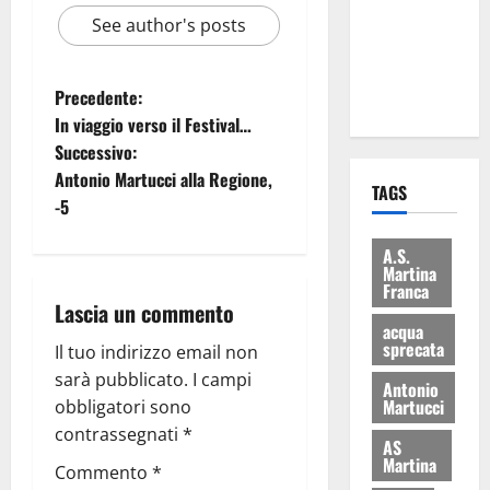
i Baschi Blu
See author's posts
ai 15 nuovi
Fucilieri
Precedente:
dell’Aria
In viaggio verso il Festival…
Successivo:
Antonio Martucci alla Regione,
TAGS
-5
A.S.
Martina
Franca
Lascia un commento
acqua
sprecata
Il tuo indirizzo email non
sarà pubblicato.
I campi
Antonio
Martucci
obbligatori sono
contrassegnati
*
AS
Martina
Commento
*