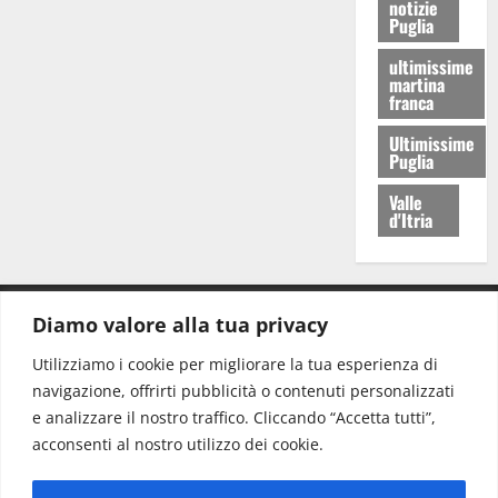
notizie
Puglia
ultimissime
martina
franca
Ultimissime
Puglia
Valle
d'Itria
Diamo valore alla tua privacy
CONTATTI.
Utilizziamo i cookie per migliorare la tua esperienza di
navigazione, offrirti pubblicità o contenuti personalizzati
Redazione:
redazione@www.martinasera.it
e analizzare il nostro traffico. Cliccando “Accetta tutti”,
Direttore:
direttore@www.martinasera.it
acconsenti al nostro utilizzo dei cookie.
Info & Commerciale:
info@www.martinasera.it