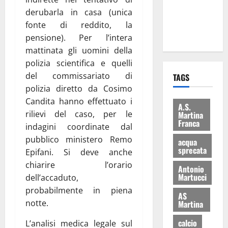
ai 15 nuovi
derubarla in casa (unica
Fucilieri
fonte di reddito, la
dell’Aria
pensione). Per l’intera
mattinata gli uomini della
polizia scientifica e quelli
del commissariato di
TAGS
polizia diretto da Cosimo
Candita hanno effettuato i
A.S.
rilievi del caso, per le
Martina
Franca
indagini coordinate dal
pubblico ministero Remo
acqua
sprecata
Epifani. Si deve anche
chiarire l’orario
Antonio
Martucci
dell’accaduto,
probabilmente in piena
AS
notte.
Martina
calcio
L’analisi medica legale sul