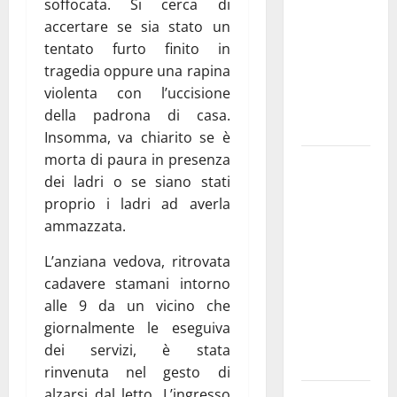
soffocata. Si cerca di
bando
accertare se sia stato un
alloggi ERP
tentato furto finito in
2026:
tragedia oppure una rapina
domande
violenta con l’uccisione
dal 26
della padrona di casa.
agosto
Insomma, va chiarito se è
morta di paura in presenza
La gara
dei ladri o se siano stati
ciclistica
proprio i ladri ad averla
dei Giochi
ammazzata.
attraversa
Martina
L’anziana vedova, ritrovata
Franca:
cadavere stamani intorno
ecco le
alle 9 da un vicino che
strade
giornalmente le eseguiva
interessate
dei servizi, è stata
e gli orari
rinvenuta nel gesto di
alzarsi dal letto. L’ingresso