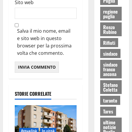
Puglia
Sito web
regione
puglia
Renzo
Salva il mio nome, email
Rubino
e sito web in questo
Rifiuti
browser per la prossima
volta che commento.
sindaco
sindaco
franco
ancona
Stefano
Coletta
STORIE CORRELATE
taranto
Tares
ultime
notizie
Attualità
In città
Puglia