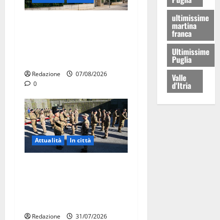
ultimissime
Il Comune di Martina Franca
martina
franca
pubblica il bando alloggi
ERP 2026: domande dal 26
Ultimissime
Puglia
agosto
Redazione
07/08/2026
Valle
0
d'Itria
Attualità
In città
Aeronautica Militare, al 16°
Stormo di Martina Franca
consegnati i Baschi Blu ai
15 nuovi Fucilieri dell’Aria
Redazione
31/07/2026