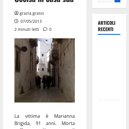
grazia.grassi
07/05/2013
ARTICOLI
RECENTI
2 minuti letti
0
Ospedale di
Martina
Franca,
Forza Italia
annuncia la
protesta:
sit-in lunedì
10 agosto
Il Comune
di Martina
La vittima è Marianna
Franca
Brigida, 91 anni. Morta
pubblica il