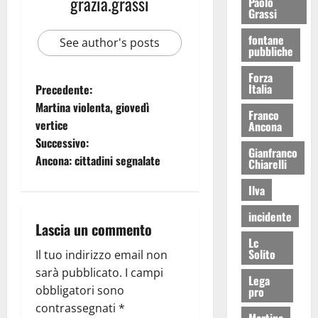
grazia.grassi
Paolo
Grassi
fontane
See author's posts
pubbliche
Forza
Italia
Precedente:
Martina violenta, giovedì
Franco
vertice
Ancona
Successivo:
Gianfranco
Ancona: cittadini segnalate
Chiarelli
Ilva
incidente
Lascia un commento
Lc
Solito
Il tuo indirizzo email non
sarà pubblicato.
I campi
Lega
obbligatori sono
pro
contrassegnati
*
Martina