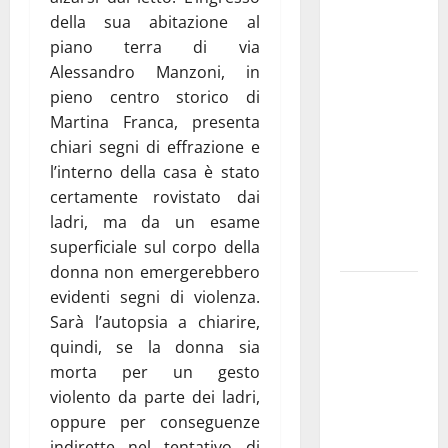
Martina
della sua abitazione al
Franca
piano terra di via
investe
Alessandro Manzoni, in
sulle
pieno centro storico di
famiglie: in
Martina Franca, presenta
arrivo tre
chiari segni di effrazione e
seminari
l’interno della casa è stato
dedicati ad
certamente rovistato dai
adolescenti,
ladri, ma da un esame
genitori ed
superficiale sul corpo della
empatia
donna non emergerebbero
Aeronautica
evidenti segni di violenza.
Militare, al
Sarà l’autopsia a chiarire,
16° Stormo
quindi, se la donna sia
di Martina
morta per un gesto
Franca
violento da parte dei ladri,
consegnati
oppure per conseguenze
i Baschi Blu
indirette nel tentativo di