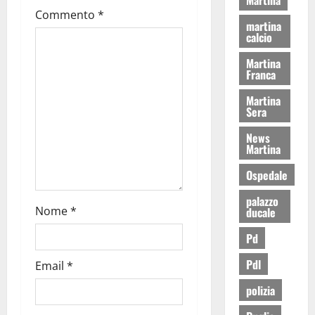
Commento
*
martina
calcio
Martina
Franca
Martina
Sera
News
Martina
Ospedale
palazzo
Nome
*
ducale
Pd
Pdl
Email
*
polizia