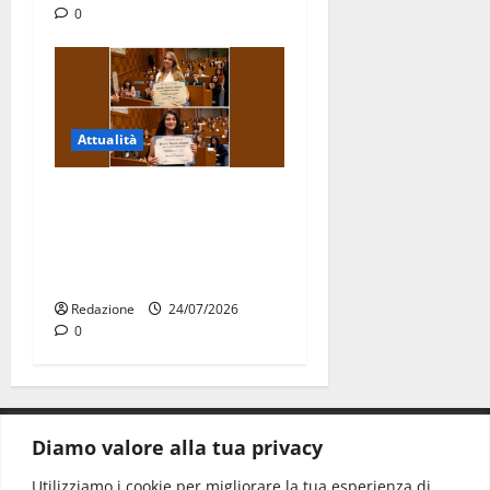
0
Attualità
Due giovani di Martina
Franca tra le eccellenze
universitarie italiane:
premiate a Montecitorio
Redazione
24/07/2026
0
Diamo valore alla tua privacy
CONTATTI.
Utilizziamo i cookie per migliorare la tua esperienza di