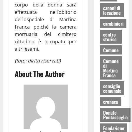
corpo della donna sarà
canoni di
effettuata nell’obitorio
locazione
dell’ospedale di Martina
carabinieri
Franca poiché la camera
mortuaria del cimitero
centro
storico
cittadino è occupata per
altri esami.
Comune
(foto: diritti riservati)
Comune
di
Martina
About The Author
Franca
consiglio
comunale
cronaca
Donato
Pentassuglia
Fondazione