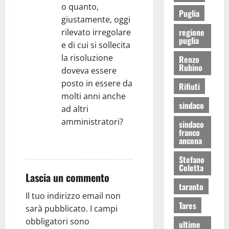
o quanto,
Puglia
giustamente, oggi
regione
rilevato irregolare
puglia
e di cui si sollecita
la risoluzione
Renzo
Rubino
doveva essere
posto in essere da
Rifiuti
molti anni anche
sindaco
ad altri
amministratori?
sindaco
franco
ancona
RISPONDI
Stefano
Coletta
Lascia un commento
taranto
Il tuo indirizzo email non
Tares
sarà pubblicato.
I campi
obbligatori sono
ultime