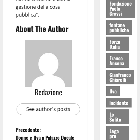
Fondazione
gestione della cosa
Paolo
Grassi
pubblica”.
fontane
About The Author
pubbliche
Forza
Italia
Franco
Ancona
Gianfranco
Chiarelli
Redazione
Ilva
incidente
See author's posts
Lc
Solito
Precedente:
Lega
pro
Donne e Ilva a Palazzo Ducale