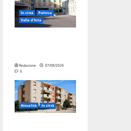
In città
Politica
Valle d'Itria
Ospedale di Martina Franca,
Forza Italia annuncia la
protesta: sit-in lunedì 10
agosto
Redazione
07/08/2026
0
Attualità
In città
Il Comune di Martina Franca
pubblica il bando alloggi