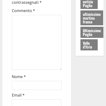
notizie
contrassegnati
*
Puglia
Commento
*
ultimissime
martina
franca
Ultimissime
Puglia
Valle
d'Itria
Nome
*
Email
*