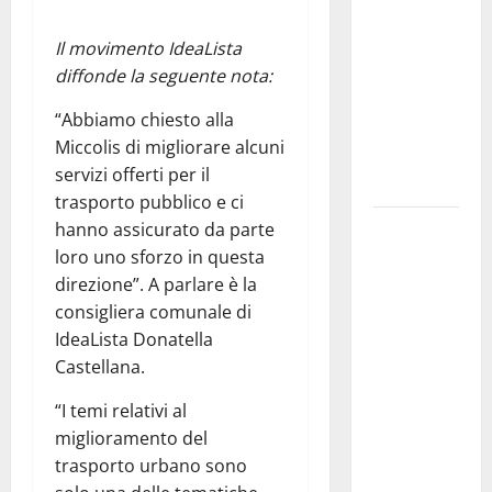
pubblica il
bando
Il movimento IdeaLista
alloggi ERP
diffonde la seguente nota:
2026:
“Abbiamo chiesto alla
domande
Miccolis di migliorare alcuni
dal 26
servizi offerti per il
agosto
trasporto pubblico e ci
La gara
hanno assicurato da parte
ciclistica
loro uno sforzo in questa
dei Giochi
direzione”. A parlare è la
attraversa
consigliera comunale di
Martina
IdeaLista Donatella
Franca:
Castellana.
ecco le
“I temi relativi al
strade
miglioramento del
interessate
trasporto urbano sono
e gli orari