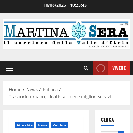
10/08/2026
10:23:44
VIVERE
Home
News
Politica
Trasporto urbano, IdeaLista chiede migliori servizi
CERCA
Attualità
News
Politica