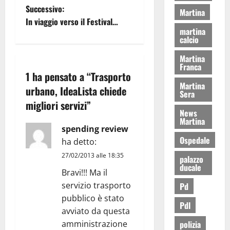
Successivo:
Martina
In viaggio verso il Festival…
martina
calcio
Martina
Franca
1 ha pensato a “
Trasporto
Martina
urbano, IdeaLista chiede
Sera
migliori servizi
”
News
Martina
spending review
Ospedale
ha detto:
27/02/2013 alle 18:35
palazzo
ducale
Bravi!!! Ma il
servizio trasporto
Pd
pubblico è stato
Pdl
avviato da questa
polizia
amministrazione