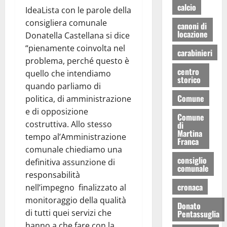
calcio
IdeaLista con le parole della
consigliera comunale
canoni di
locazione
Donatella Castellana si dice
“pienamente coinvolta nel
carabinieri
problema, perché questo è
centro
quello che intendiamo
storico
quando parliamo di
Comune
politica, di amministrazione
e di opposizione
Comune
costruttiva. Allo stesso
di
Martina
tempo al’Amministrazione
Franca
comunale chiediamo una
consiglio
definitiva assunzione di
comunale
responsabilità
cronaca
nell’impegno finalizzato al
monitoraggio della qualità
Donato
di tutti quei servizi che
Pentassuglia
hanno a che fare con la