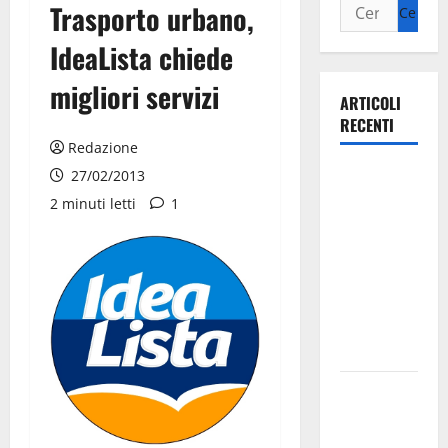
Trasporto urbano,
IdeaLista chiede
migliori servizi
ARTICOLI
RECENTI
Redazione
Ospedale di
27/02/2013
Martina
2 minuti letti
1
Franca,
Forza Italia
annuncia la
protesta:
sit-in lunedì
10 agosto
Il Comune
di Martina
Franca