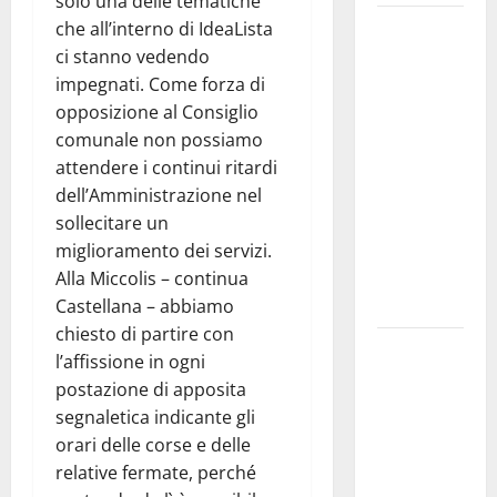
solo una delle tematiche
Martina
che all’interno di IdeaLista
Franca
ci stanno vedendo
investe
impegnati. Come forza di
sulle
opposizione al Consiglio
famiglie: in
comunale non possiamo
arrivo tre
attendere i continui ritardi
seminari
dell’Amministrazione nel
dedicati ad
sollecitare un
adolescenti,
miglioramento dei servizi.
genitori ed
Alla Miccolis – continua
empatia
Castellana – abbiamo
chiesto di partire con
Aeronautica
l’affissione in ogni
Militare, al
postazione di apposita
16° Stormo
segnaletica indicante gli
di Martina
orari delle corse e delle
Franca
relative fermate, perché
consegnati