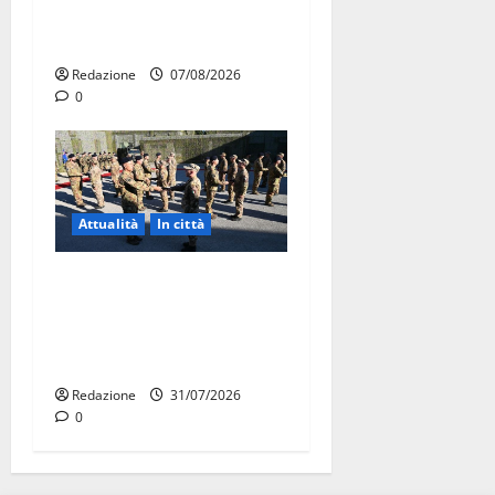
ERP 2026: domande dal 26
agosto
Redazione
07/08/2026
0
Attualità
In città
Aeronautica Militare, al 16°
Stormo di Martina Franca
consegnati i Baschi Blu ai
15 nuovi Fucilieri dell’Aria
Redazione
31/07/2026
0