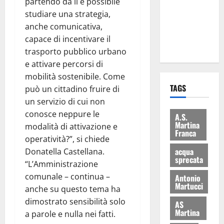
partendo da lì è possibile
i Baschi Blu
studiare una strategia,
ai 15 nuovi
anche comunicativa,
Fucilieri
capace di incentivare il
dell’Aria
trasporto pubblico urbano
e attivare percorsi di
mobilità sostenibile. Come
TAGS
può un cittadino fruire di
un servizio di cui non
conosce neppure le
A.S.
Martina
modalità di attivazione e
Franca
operatività?”, si chiede
acqua
Donatella Castellana.
sprecata
“L’Amministrazione
comunale – continua –
Antonio
Martucci
anche su questo tema ha
dimostrato sensibilità solo
AS
Martina
a parole e nulla nei fatti.