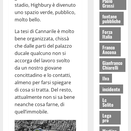
Paolo
stadio, Highbury è divenuto
Grassi
uno spazio verde, pubblico,
fontane
molto bello.
pubbliche
La tesi di Cannarile è molto
Forza
Italia
bene organizzata, chissà
che dalle parti del palazzo
Franco
Ancona
ducale qualcuno non si
accorga del lavoro svolto
Gianfranco
Chiarelli
da un nostro giovane
concittadino e lo contatti,
Ilva
almeno per farsi spiegare
incidente
di cosa si tratta. Del resto,
attualmente non si sa bene
Lc
Solito
neanche cosa farne, di
quell’immobile.
Lega
pro
Martina