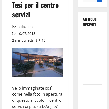
Tesi per il centro
servizi
ARTICOLI
RECENTI
Redazione
10/07/2013
Ospedale di
2 minuti letti
10
Martina
Franca,
Forza Italia
annuncia la
protesta:
sit-in lunedì
10 agosto
Ve lo immaginate così,
Il Comune
come nella foto in apertura
di Martina
di questo articolo, il centro
Franca
servizi di piazza D’Angiò?
pubblica il