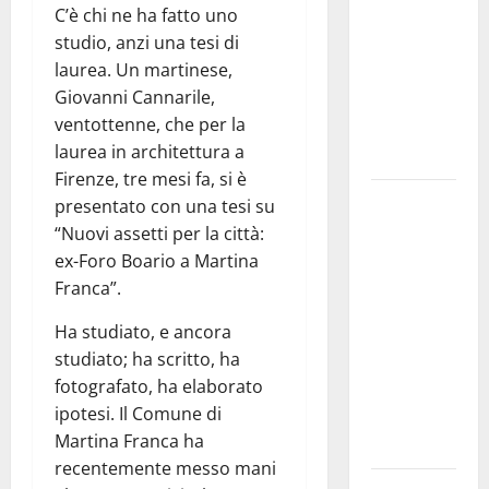
C’è chi ne ha fatto uno
bando
studio, anzi una tesi di
alloggi ERP
laurea. Un martinese,
2026:
Giovanni Cannarile,
domande
ventottenne, che per la
dal 26
laurea in architettura a
agosto
Firenze, tre mesi fa, si è
La gara
presentato con una tesi su
ciclistica
“Nuovi assetti per la città:
dei Giochi
ex-Foro Boario a Martina
attraversa
Franca”.
Martina
Ha studiato, e ancora
Franca:
studiato; ha scritto, ha
ecco le
fotografato, ha elaborato
strade
ipotesi. Il Comune di
interessate
Martina Franca ha
e gli orari
recentemente messo mani