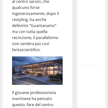
Martina
al centro servizi, che
Franca
qualcuno forse
investe
ingenerosamente, dopo il
sulle
restyling, ha anche
famiglie: in
defininto “Guantanamo”
arrivo tre
ma con tutta quella
seminari
recinzione, il parallelismo
dedicati ad
non sembra poi così
adolescenti,
fantascientifico.
genitori ed
empatia
Aeronautica
Militare, al
16° Stormo
di Martina
Il giovane professionista
Franca
martinese ha pensato
consegnati
questo: fare del centro
i Baschi Blu