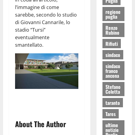
Puglia
l’immagine di come
regione
sarebbe, secondo lo studio
puglia
di Giovanni Cannarile, lo
Renzo
stadio “Tursi”
Rubino
eventualmente
Rifiuti
smantellato.
sindaco
sindaco
franco
ancona
Stefano
Coletta
taranto
Tares
About The Author
ultime
notizie
Puglia