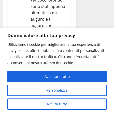
sono stati appena
ultimati. Io mi
auguro e ti
auguro che i
giovani
Diamo valore alla tua privacy
professionisti del
2000 siano un pò
Utilizziamo i cookie per migliorare la tua esperienza di
navigazione, offrirti pubblicità o contenuti personalizzati
diversi anche se il
e analizzare il nostro traffico. Cliccando “Accetta tutti”,
problema è che,
acconsenti al nostro utilizzo dei cookie.
essendoci poco
lavoro, si finisce
per subire le
Accettare tutto
sirene dei poteri
forti (nella
Personalizza
fattispecie i
palazzinari). Ti
Rifiuta tutto
(anzi Vi) faccio i