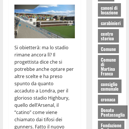
canoni di
locazione
carabinieri
centro
storico
Si obietterà: ma lo stadio
Comune
rimane ancora lì? Il
Comune
progettista dice che si
di
Martina
potrebbe anche optare per
Franca
altre scelte e ha preso
spunto da quanto
consiglio
comunale
accaduto a Londra, per il
glorioso stadio Highbury,
cronaca
quello dell’Arsenal, il
Donato
“catino” come viene
Pentassuglia
chiamato dai tifosi dei
Fondazione
gunners. Fatto il nuovo