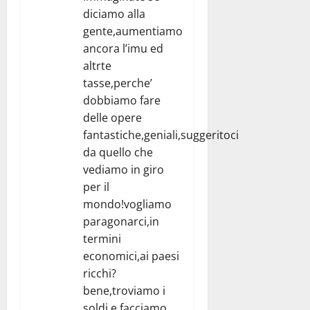
diciamo alla
gente,aumentiamo
ancora l’imu ed
altrte
tasse,perche’
dobbiamo fare
delle opere
fantastiche,geniali,suggeritoci
da quello che
vediamo in giro
per il
mondo!vogliamo
paragonarci,in
termini
economici,ai paesi
ricchi?
bene,troviamo i
soldi e facciamo