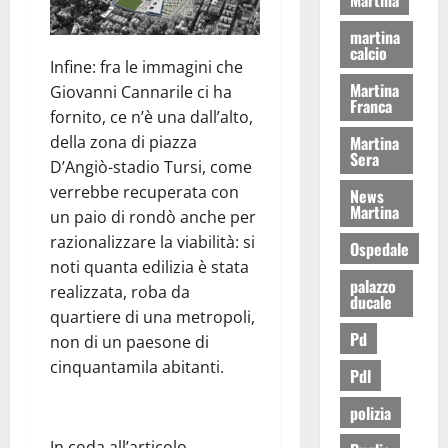
martina
calcio
Infine: fra le immagini che
Martina
Giovanni Cannarile ci ha
Franca
fornito, ce n’è una dall’alto,
Martina
della zona di piazza
Sera
D’Angiò-stadio Tursi, come
verrebbe recuperata con
News
Martina
un paio di rondò anche per
razionalizzare la viabilità: si
Ospedale
noti quanta edilizia è stata
palazzo
realizzata, roba da
ducale
quartiere di una metropoli,
Pd
non di un paesone di
cinquantamila abitanti.
Pdl
polizia
In coda all’articolo,