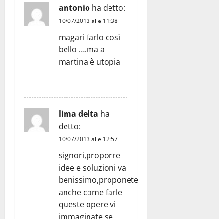
antonio
ha detto:
10/07/2013 alle 11:38
magari farlo così
bello ….ma a
martina è utopia
RISPONDI
lima delta
ha
detto:
10/07/2013 alle 12:57
signori,proporre
idee e soluzioni va
benissimo,proponete
anche come farle
queste opere.vi
immaginate se