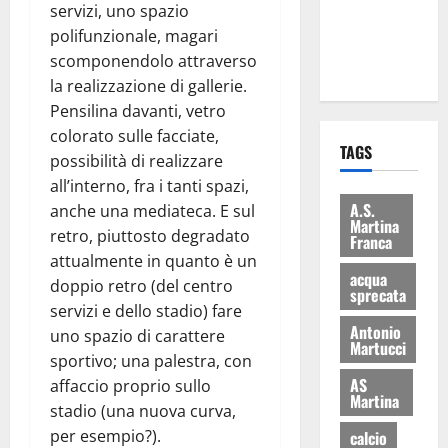
servizi, uno spazio
ai 15 nuovi
polifunzionale, magari
Fucilieri
scomponendolo attraverso
dell’Aria
la realizzazione di gallerie.
Pensilina davanti, vetro
colorato sulle facciate,
TAGS
possibilità di realizzare
all’interno, fra i tanti spazi,
A.S.
anche una mediateca. E sul
Martina
retro, piuttosto degradato
Franca
attualmente in quanto è un
acqua
doppio retro (del centro
sprecata
servizi e dello stadio) fare
Antonio
uno spazio di carattere
Martucci
sportivo; una palestra, con
AS
affaccio proprio sullo
Martina
stadio (una nuova curva,
per esempio?).
calcio