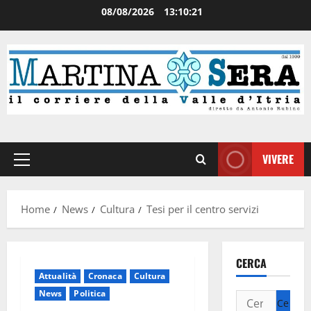
08/08/2026
13:10:22
VIVERE
Home
News
Cultura
Tesi per il centro servizi
CERCA
Attualità
Cronaca
Cultura
News
Politica