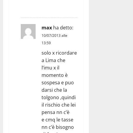
RISPONDI
max
ha detto:
10/07/2013 alle
13:59
solo x ricordare
a Lima che
l’imu x il
momento è
sospesa e puo
darsi che la
tolgono ,quindi
il rischio che lei
pensa nn c’è
e cmq le tasse
nn c’è bisogno