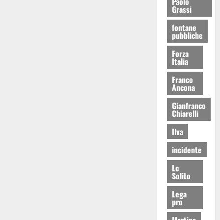
Paolo
Grassi
fontane
pubbliche
Forza
Italia
Franco
Ancona
Gianfranco
Chiarelli
Ilva
incidente
Lc
Solito
Lega
pro
Martina