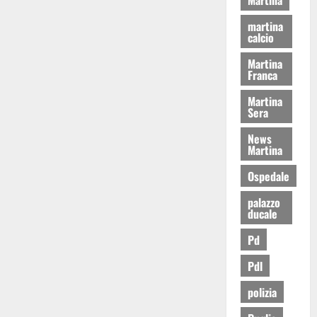
martina
calcio
Martina
Franca
Martina
Sera
News
Martina
Ospedale
palazzo
ducale
Pd
Pdl
polizia