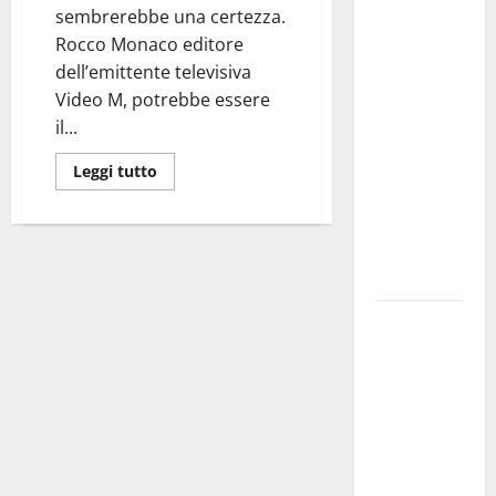
Martina
sembrerebbe una certezza.
Franca
Rocco Monaco editore
investe
dell’emittente televisiva
sulle
Video M, potrebbe essere
famiglie: in
il...
arrivo tre
seminari
Leggi tutto
dedicati ad
adolescenti,
genitori ed
empatia
Aeronautica
Militare, al
16° Stormo
di Martina
Franca
consegnati
i Baschi Blu