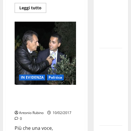
bando
Leggi tutto
alloggi ERP
2026:
domande
dal 26
agosto
La gara
ciclistica
dei Giochi
attraversa
IN EVIDENZA
Politica
Martina
Franca:
L’editore Rocco Monaco
ecco le
candidato sindaco M5S a
strade
Martina Franca?
interessate
Antonio Rubino
10/02/2017
0
e gli orari
Più che una voce,