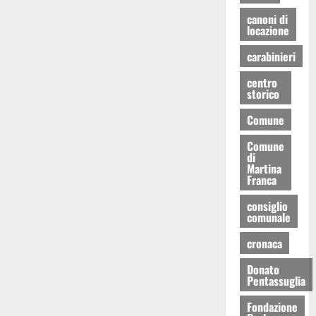
canoni di
locazione
carabinieri
centro
storico
Comune
Comune
di
Martina
Franca
consiglio
comunale
cronaca
Donato
Pentassuglia
Fondazione