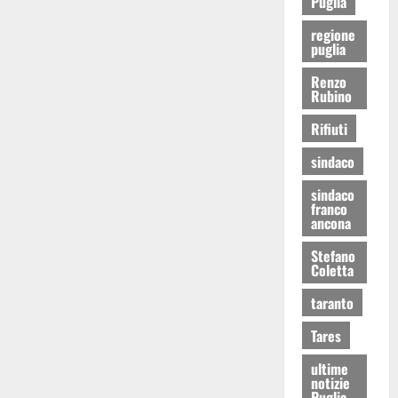
Puglia
regione
puglia
Renzo
Rubino
Rifiuti
sindaco
sindaco
franco
ancona
Stefano
Coletta
taranto
Tares
ultime
notizie
Puglia