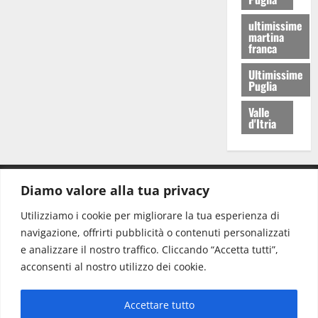
ultimissime
martina
franca
Ultimissime
Puglia
Valle
d'Itria
Diamo valore alla tua privacy
CONTATTI.
Utilizziamo i cookie per migliorare la tua esperienza di
navigazione, offrirti pubblicità o contenuti personalizzati
Redazione:
redazione@www.martinasera.it
e analizzare il nostro traffico. Cliccando “Accetta tutti”,
Direttore:
direttore@www.martinasera.it
acconsenti al nostro utilizzo dei cookie.
Info & Commerciale:
info@www.martinasera.it
Accettare tutto