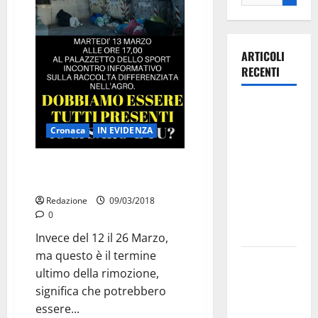
ARTICOLI
RECENTI
Ospedale di
Martina
Cronaca
IN EVIDENZA
Franca,
Forza Italia
Prorogata la data della
annuncia la
rimozione dei cassonetti
protesta:
Redazione
09/03/2018
sit-in lunedì
0
10 agosto
Invece del 12 il 26 Marzo,
ma questo è il termine
Il Comune
ultimo della rimozione,
di Martina
significa che potrebbero
Franca
essere...
pubblica il