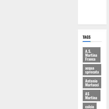
ai 15 nuovi
Fucilieri
dell’Aria
TAGS
A.S.
Martina
Franca
acqua
sprecata
Antonio
Martucci
AS
Martina
calcio