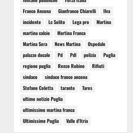
fontane pubbliche
Forza Italia
Franco Ancona
Gianfranco Chiarelli
Ilva
incidente
Lc Solito
Lega pro
Martina
martina calcio
Martina Franca
Martina Sera
News Martina
Ospedale
palazzo ducale
Pd
Pdl
polizia
Puglia
regione puglia
Renzo Rubino
Rifiuti
sindaco
sindaco franco ancona
Stefano Coletta
taranto
Tares
ultime notizie Puglia
ultimissime martina franca
Ultimissime Puglia
Valle d'Itria