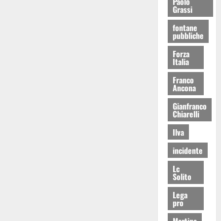
Paolo
Grassi
fontane
pubbliche
Forza
Italia
Franco
Ancona
Gianfranco
Chiarelli
Ilva
incidente
Lc
Solito
Lega
pro
Martina