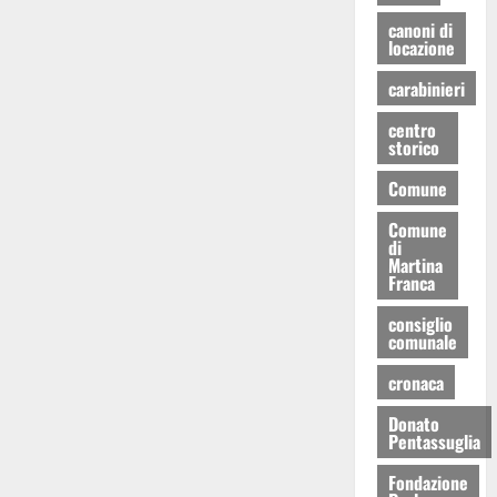
canoni di
locazione
carabinieri
centro
storico
Comune
Comune
di
Martina
Franca
consiglio
comunale
cronaca
Donato
Pentassuglia
Fondazione