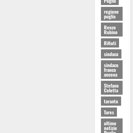
Puglia
regione
puglia
Renzo
Rubino
Rifiuti
sindaco
sindaco
franco
ancona
Stefano
Coletta
taranto
Tares
ultime
notizie
Puglia