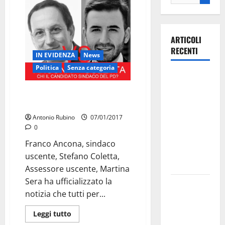
ARTICOLI
RECENTI
IN EVIDENZA
News
Politica
Senza categoria
Ospedale di
Martina
Coletta VS Ancona, per la rete il
Franca,
primo
Forza Italia
Antonio Rubino
07/01/2017
annuncia la
0
protesta:
Franco Ancona, sindaco
sit-in lunedì
uscente, Stefano Coletta,
10 agosto
Assessore uscente, Martina
Sera ha ufficializzato la
Il Comune
notizia che tutti per...
di Martina
Franca
Leggi tutto
pubblica il