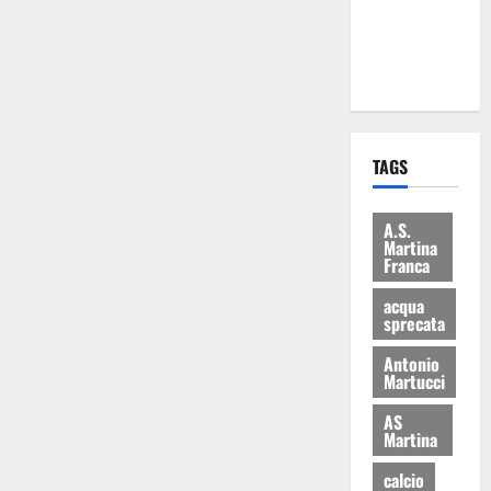
ai 15 nuovi
Fucilieri
dell’Aria
TAGS
A.S.
Martina
Franca
acqua
sprecata
Antonio
Martucci
AS
Martina
calcio