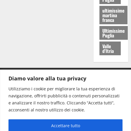
ultimissime
martina
franca
Ultimissime
Puglia
Valle
d'Itria
Diamo valore alla tua privacy
CONTATTI.
Utilizziamo i cookie per migliorare la tua esperienza di
navigazione, offrirti pubblicità o contenuti personalizzati
Redazione:
redazione@www.martinasera.it
e analizzare il nostro traffico. Cliccando “Accetta tutti”,
Direttore:
direttore@www.martinasera.it
acconsenti al nostro utilizzo dei cookie.
Info & Commerciale:
info@www.martinasera.it
Accettare tutto