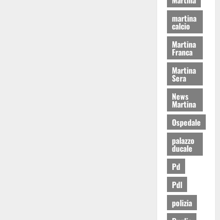
martina
calcio
Martina
Franca
Martina
Sera
News
Martina
Ospedale
palazzo
ducale
Pd
Pdl
polizia