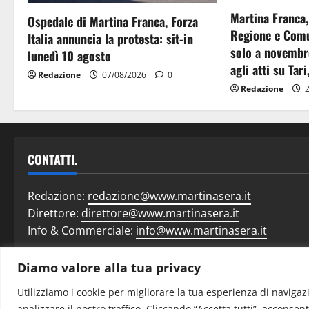
Martina Franca,
Ospedale di Martina Franca, Forza
Regione e Comu
Italia annuncia la protesta: sit-in
solo a novembr
lunedì 10 agosto
agli atti su Tari
Redazione
07/08/2026
0
Redazione
2
CONTATTI.
Redazione:
redazione@www.martinasera.it
Direttore:
direttore@www.martinasera.it
Info & Commerciale:
info@www.martinasera.it
Diamo valore alla tua privacy
Home
N
Utilizziamo i cookie per migliorare la tua esperienza di navigazi
analizzare il nostro traffico. Cliccando “Accetta tutti”, acconsent