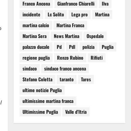
Franco Ancona
Gianfranco Chiarelli
Ilva
incidente
Lc Solito
Lega pro
Martina
martina calcio
Martina Franca
o
Martina Sera
News Martina
Ospedale
palazzo ducale
Pd
Pdl
polizia
Puglia
regione puglia
Renzo Rubino
Rifiuti
sindaco
sindaco franco ancona
Stefano Coletta
taranto
Tares
ultime notizie Puglia
ultimissime martina franca
l
Ultimissime Puglia
Valle d'Itria