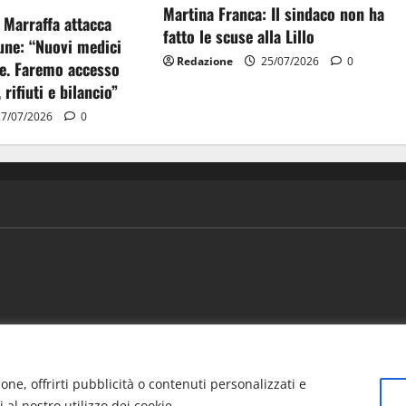
Martina Franca: Il sindaco non ha
 Marraffa attacca
fatto le scuse alla Lillo
ne: “Nuovi medici
Redazione
25/07/2026
0
e. Faremo accesso
, rifiuti e bilancio”
7/07/2026
0
ews
Vivere la città
EVENTI
Salute
Il Blog del Direttore
one, offrirti pubblicità o contenuti personalizzati e
i al nostro utilizzo dei cookie.