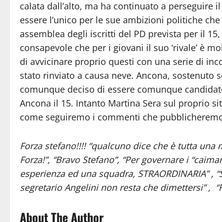
calata dall’alto, ma ha continuato a perseguire 
essere l’unico per le sue ambizioni politiche ch
assemblea degli iscritti del PD prevista per il 1
consapevole che per i giovani il suo ‘rivale’ è mo
di avvicinare proprio questi con una serie di inco
stato rinviato a causa neve. Ancona, sostenuto s
comunque deciso di essere comunque candidato, d
Ancona il 15. Intanto Martina Sera sul proprio si
come seguiremo i commenti che pubblicheremo 
Forza stefano!!!! “qualcuno dice che è tutta una m
Forza!”, “Bravo Stefano”, “Per governare i “caimani
esperienza ed una squadra, STRAORDINARIA” , “Se
segretario Angelini non resta che dimettersi” , “
About The Author