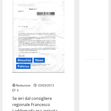
Militare, al
16° Stormo
di Martina
Franca
consegnati
i Baschi Blu
ai 15 nuovi
Fucilieri
dell’Aria
Attualità
News
Martina
Politica
Franca,
Marraffa
Posta centro storico, lo stop
attacca
Redazione
03/03/2013
Regione e
0
Comune:
Se ieri dal consigliere
“Nuovi
regionale Francesco
medici solo
Laddomada era arrivata