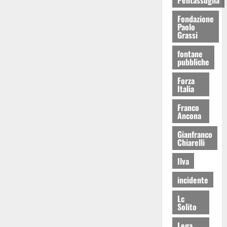
Fondazione
Paolo
Grassi
fontane
pubbliche
Forza
Italia
Franco
Ancona
Gianfranco
Chiarelli
Ilva
incidente
Lc
Solito
Lega