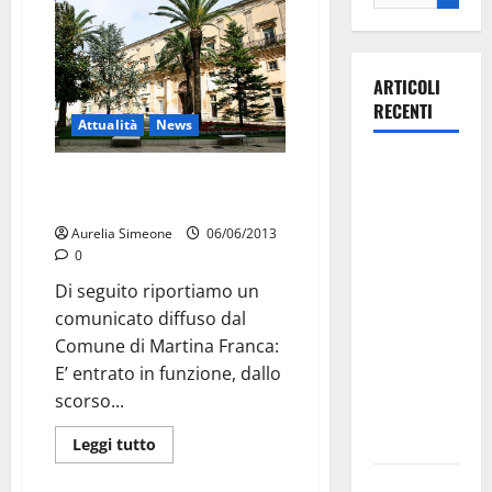
ARTICOLI
RECENTI
Attualità
News
Martina
Apre ufficio per il centro
Franca
storico
investe
Aurelia Simeone
06/06/2013
sulle
0
famiglie: in
Di seguito riportiamo un
arrivo tre
comunicato diffuso dal
seminari
Comune di Martina Franca:
dedicati ad
E’ entrato in funzione, dallo
adolescenti,
scorso...
genitori ed
empatia
Leggi tutto
Aeronautica