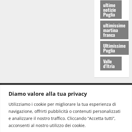
ultime
notizie
Puglia
ultimissime
martina
franca
Ultimissime
Puglia
Valle
d'Itria
Diamo valore alla tua privacy
CONTATTI.
Utilizziamo i cookie per migliorare la tua esperienza di
navigazione, offrirti pubblicità o contenuti personalizzati
Redazione:
redazione@www.martinasera.it
e analizzare il nostro traffico. Cliccando “Accetta tutti”,
Direttore:
direttore@www.martinasera.it
acconsenti al nostro utilizzo dei cookie.
Info & Commerciale:
info@www.martinasera.it