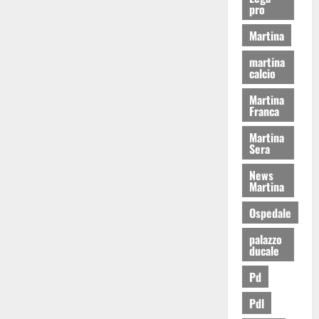
pro
Martina
martina
calcio
Martina
Franca
Martina
Sera
News
Martina
Ospedale
palazzo
ducale
Pd
Pdl