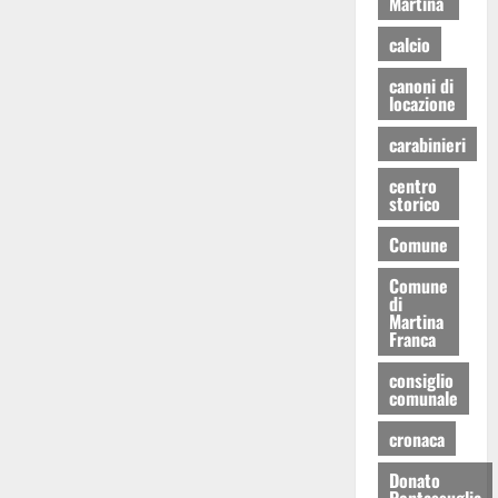
Martina
calcio
canoni di
locazione
carabinieri
centro
storico
Comune
Comune
di
Martina
Franca
consiglio
comunale
cronaca
Donato
Pentassuglia