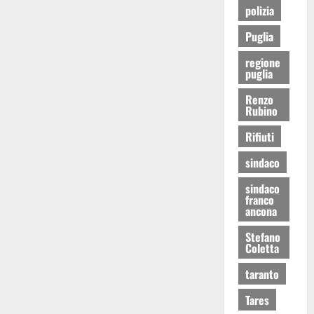
polizia
Puglia
regione
puglia
Renzo
Rubino
Rifiuti
sindaco
sindaco
franco
ancona
Stefano
Coletta
taranto
Tares