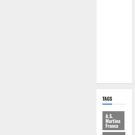
Comune:
“Nuovi
medici solo
a
novembre.
Faremo
accesso agli
atti su Tari,
rifiuti e
bilancio”
TAGS
A.S.
Martina
Franca