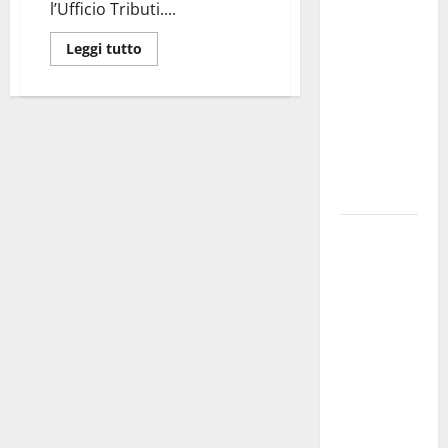
l’Ufficio Tributi....
dei Giochi
attraversa
Leggi tutto
Martina
Franca:
ecco le
strade
interessate
e gli orari
Martina
Franca
investe
sulle
famiglie: in
arrivo tre
seminari
dedicati ad
adolescenti,