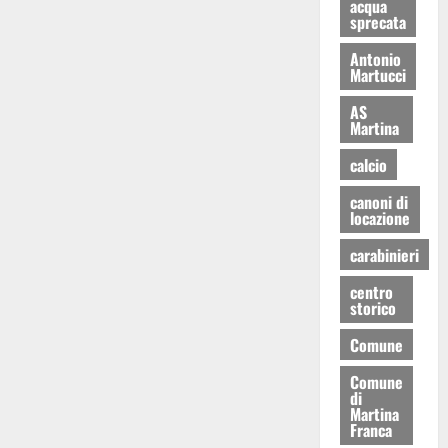
acqua
sprecata
Antonio
Martucci
AS
Martina
calcio
canoni di
locazione
carabinieri
centro
storico
Comune
Comune
di
Martina
Franca