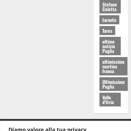
Stefano
Coletta
taranto
Tares
ultime
notizie
Puglia
ultimissime
martina
franca
Ultimissime
Puglia
Valle
d'Itria
Diamo valore alla tua privacy