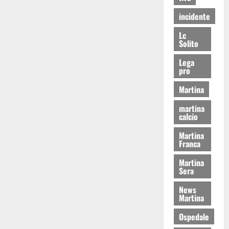
incidente
Lc
Solito
Lega
pro
Martina
martina
calcio
Martina
Franca
Martina
Sera
News
Martina
Ospedale