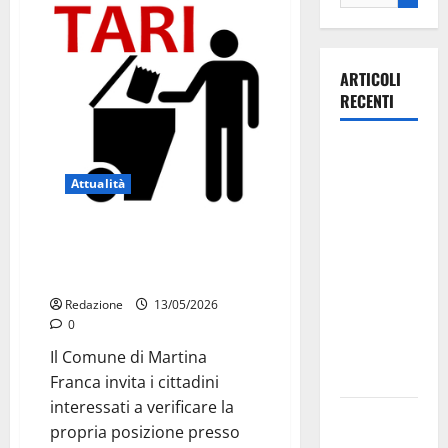
ARTICOLI
RECENTI
Il Comune
di Martina
Attualità
Franca
pubblica il
TARI 2026, riduzioni per i
bando
residenti nell’agro senza porta a
alloggi ERP
porta
2026:
Redazione
13/05/2026
domande
0
dal 26
Il Comune di Martina
agosto
Franca invita i cittadini
interessati a verificare la
La gara
propria posizione presso
ciclistica