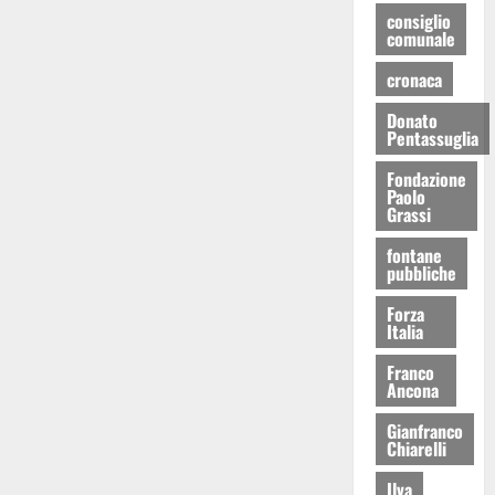
consiglio
comunale
cronaca
Donato
Pentassuglia
Fondazione
Paolo
Grassi
fontane
pubbliche
Forza
Italia
Franco
Ancona
Gianfranco
Chiarelli
Ilva