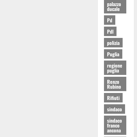
palazzo
ducale
Pd
Pdl
polizia
Puglia
regione
puglia
Renzo
Rubino
Rifiuti
sindaco
sindaco
franco
ancona