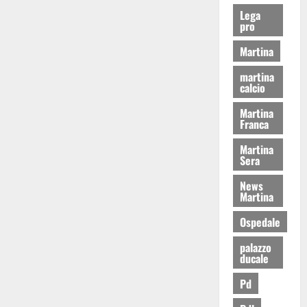
Lega
pro
Martina
martina
calcio
Martina
Franca
Martina
Sera
News
Martina
Ospedale
palazzo
ducale
Pd