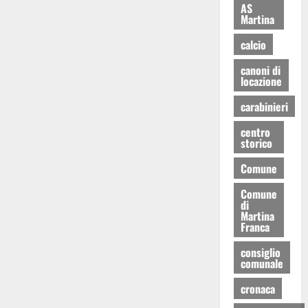
AS
Martina
calcio
canoni di
locazione
carabinieri
centro
storico
Comune
Comune
di
Martina
Franca
consiglio
comunale
cronaca