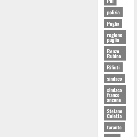
Pdl
polizia
Puglia
regione
puglia
Renzo
Rubino
Rifiuti
sindaco
sindaco
franco
ancona
Stefano
Coletta
taranto