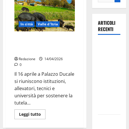
ARTICOLI
In città
Valle d'Itria
RECENTI
Suino nero pugliese, a Martina
La gara
Franca il confronto sul
ciclistica
riconoscimento ministeriale
dei Giochi
Redazione
14/04/2026
attraversa
0
Martina
Il 16 aprile a Palazzo Ducale
Franca:
si riuniscono istituzioni,
ecco le
allevatori, tecnici e
strade
università per sostenere la
interessate
tutela...
e gli orari
Leggi tutto
Martina
Franca