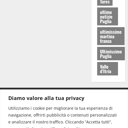
Tares
ultime
notizie
Puglia
ultimissime
martina
franca
Ultimissime
Puglia
Valle
d'Itria
Diamo valore alla tua privacy
CONTATTI.
Utilizziamo i cookie per migliorare la tua esperienza di
navigazione, offrirti pubblicità o contenuti personalizzati
Redazione:
redazione@www.martinasera.it
e analizzare il nostro traffico. Cliccando “Accetta tutti”,
Direttore:
direttore@www.martinasera.it