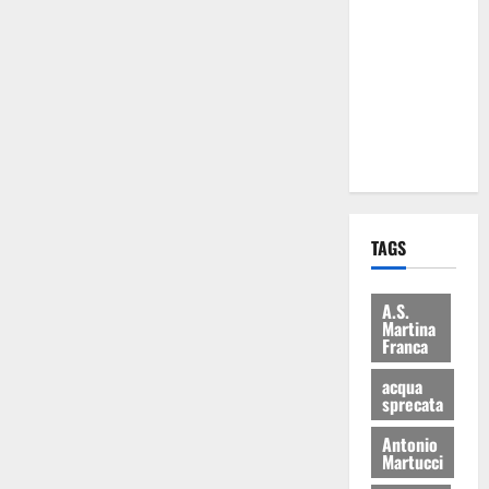
Martina
Franca: Il
sindaco non
ha fatto le
scuse alla
Lillo
TAGS
A.S.
Martina
Franca
acqua
sprecata
Antonio
Martucci