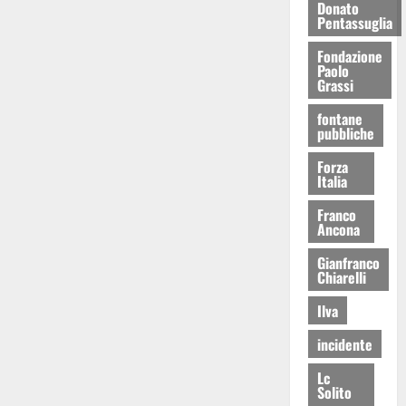
Donato
Pentassuglia
Fondazione
Paolo
Grassi
fontane
pubbliche
Forza
Italia
Franco
Ancona
Gianfranco
Chiarelli
Ilva
incidente
Lc
Solito