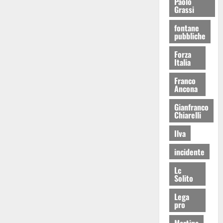
Paolo
Grassi
fontane
pubbliche
Forza
Italia
Franco
Ancona
Gianfranco
Chiarelli
Ilva
incidente
Lc
Solito
Lega
pro
Martina