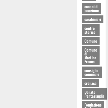
canoni di
locazione
carabinieri
centro
storico
Comune
Comune
di
Martina
Franca
consiglio
comunale
cronaca
Donato
Pentassuglia
Fondazione