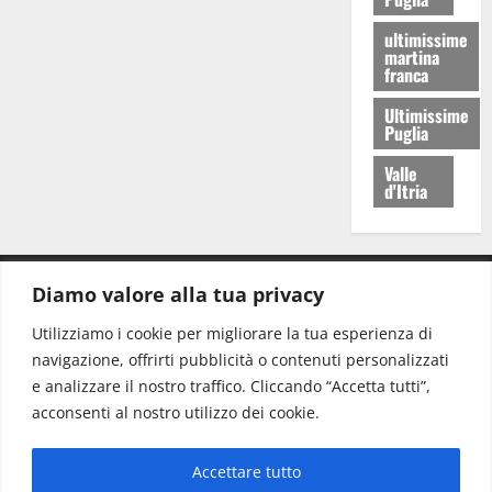
ultimissime
martina
franca
Ultimissime
Puglia
Valle
d'Itria
Diamo valore alla tua privacy
CONTATTI.
Utilizziamo i cookie per migliorare la tua esperienza di
navigazione, offrirti pubblicità o contenuti personalizzati
Redazione:
redazione@www.martinasera.it
e analizzare il nostro traffico. Cliccando “Accetta tutti”,
Direttore:
direttore@www.martinasera.it
acconsenti al nostro utilizzo dei cookie.
Info & Commerciale:
info@www.martinasera.it
Accettare tutto