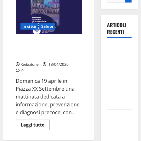
ARTICOLI
In città
Salute
RECENTI
Tumori pancreatici, a Martina
Ospedale di
Franca il primo evento pubblico
Martina
di SUD4PANCREAS
Franca,
Redazione
13/04/2026
Forza Italia
0
annuncia la
Domenica 19 aprile in
protesta:
Piazza XX Settembre una
sit-in lunedì
mattinata dedicata a
10 agosto
informazione, prevenzione
e diagnosi precoce, con...
Il Comune
di Martina
Leggi tutto
Franca
pubblica il