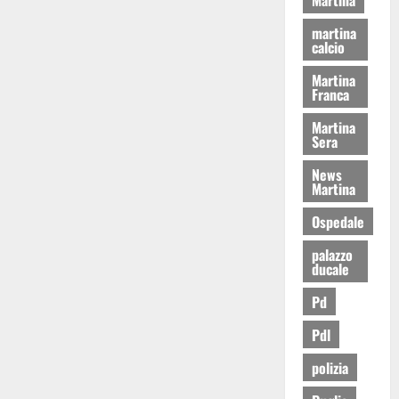
martina
calcio
Martina
Franca
Martina
Sera
News
Martina
Ospedale
palazzo
ducale
Pd
Pdl
polizia