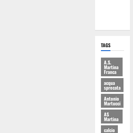
ai 15 nuovi
Fucilieri
dell’Aria
TAGS
A.S.
Martina
Franca
acqua
sprecata
Antonio
Martucci
AS
Martina
calcio