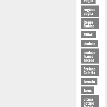
Puglia
regione
puglia
Renzo
Rubino
Rifiuti
sindaco
sindaco
franco
ancona
Stefano
Coletta
taranto
Tares
ultime
notizie
Puglia