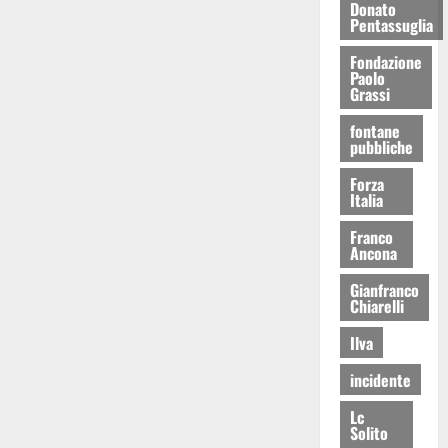
Donato
Pentassuglia
Fondazione
Paolo
Grassi
fontane
pubbliche
Forza
Italia
Franco
Ancona
Gianfranco
Chiarelli
Ilva
incidente
Lc
Solito