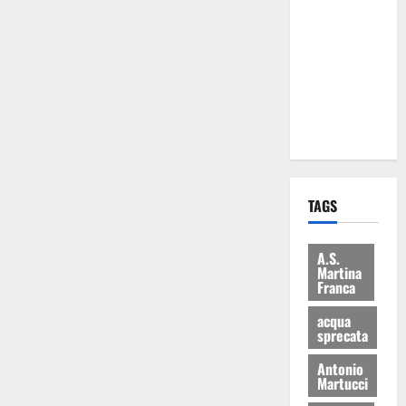
Martina
Franca: Il
sindaco non
ha fatto le
scuse alla
Lillo
TAGS
A.S.
Martina
Franca
acqua
sprecata
Antonio
Martucci