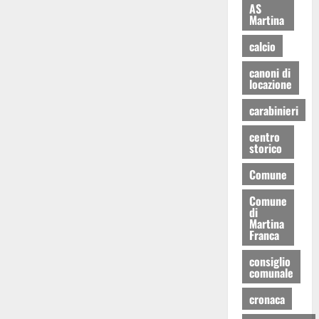
AS
Martina
calcio
canoni di
locazione
carabinieri
centro
storico
Comune
Comune
di
Martina
Franca
consiglio
comunale
cronaca