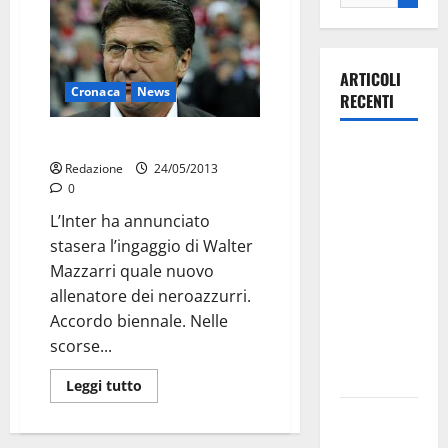
ARTICOLI
Cronaca
News
RECENTI
Inter: Mazzarri nuovo allenatore
La gara
Redazione
24/05/2013
ciclistica
0
dei Giochi
L’Inter ha annunciato
attraversa
stasera l’ingaggio di Walter
Martina
Mazzarri quale nuovo
Franca:
allenatore dei neroazzurri.
ecco le
Accordo biennale. Nelle
strade
scorse...
interessate
e gli orari
Leggi tutto
Martina
Franca