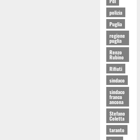
Pdl
polizia
Puglia
regione
puglia
Renzo
Rubino
Rifiuti
sindaco
sindaco
franco
ancona
Stefano
Coletta
taranto