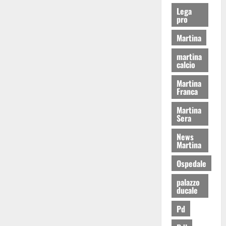
Lega
pro
Martina
martina
calcio
Martina
Franca
Martina
Sera
News
Martina
Ospedale
palazzo
ducale
Pd