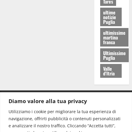
Tares
ultime
notizie
Puglia
ultimissime
martina
franca
Ultimissime
Puglia
Valle
d'Itria
Diamo valore alla tua privacy
CONTATTI.
Utilizziamo i cookie per migliorare la tua esperienza di
navigazione, offrirti pubblicità o contenuti personalizzati
Redazione:
redazione@www.martinasera.it
e analizzare il nostro traffico. Cliccando “Accetta tutti”,
Direttore:
direttore@www.martinasera.it