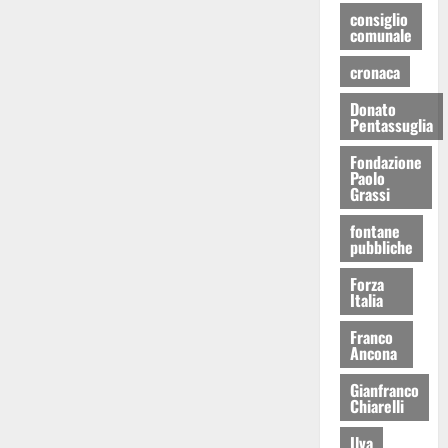
consiglio
comunale
cronaca
Donato
Pentassuglia
Fondazione
Paolo
Grassi
fontane
pubbliche
Forza
Italia
Franco
Ancona
Gianfranco
Chiarelli
Ilva