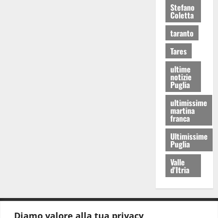
Stefano
Coletta
taranto
Tares
ultime
notizie
Puglia
ultimissime
martina
franca
Ultimissime
Puglia
Valle
d'Itria
Diamo valore alla tua privacy