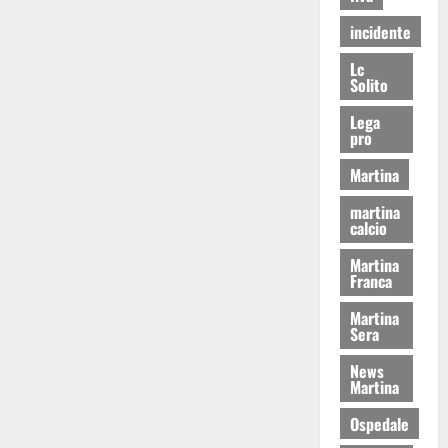
incidente
Lc
Solito
Lega
pro
Martina
martina
calcio
Martina
Franca
Martina
Sera
News
Martina
Ospedale