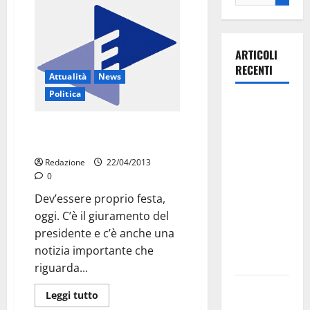
ARTICOLI
RECENTI
Attualità
News
Politica
Il Comune
di Martina
Stop pignoramenti conti
Franca
correnti
pubblica il
Redazione
22/04/2013
bando
0
alloggi ERP
Dev’essere proprio festa,
2026:
oggi. C’è il giuramento del
domande
presidente e c’è anche una
dal 26
notizia importante che
agosto
riguarda...
La gara
Leggi tutto
ciclistica