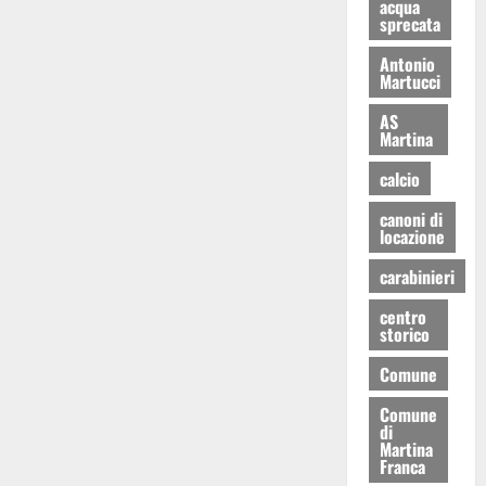
acqua
sprecata
Antonio
Martucci
AS
Martina
calcio
canoni di
locazione
carabinieri
centro
storico
Comune
Comune
di
Martina
Franca