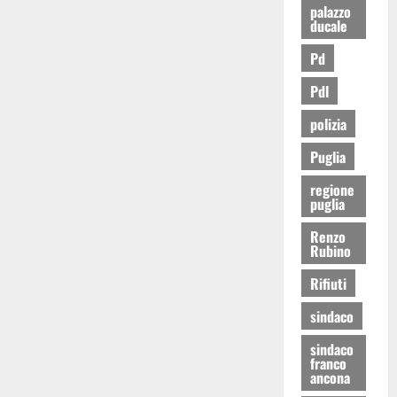
palazzo
ducale
Pd
Pdl
polizia
Puglia
regione
puglia
Renzo
Rubino
Rifiuti
sindaco
sindaco
franco
ancona