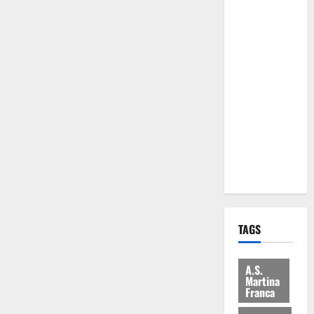
Comune:
“Nuovi
medici solo
a
novembre.
Faremo
accesso agli
atti su Tari,
rifiuti e
bilancio”
TAGS
A.S.
Martina
Franca