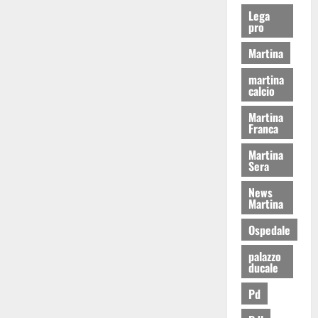
Lega
pro
Martina
martina
calcio
Martina
Franca
Martina
Sera
News
Martina
Ospedale
palazzo
ducale
Pd