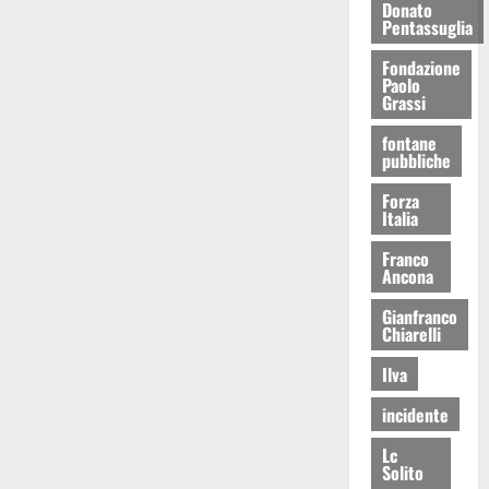
Donato
Pentassuglia
Fondazione
Paolo
Grassi
fontane
pubbliche
Forza
Italia
Franco
Ancona
Gianfranco
Chiarelli
Ilva
incidente
Lc
Solito