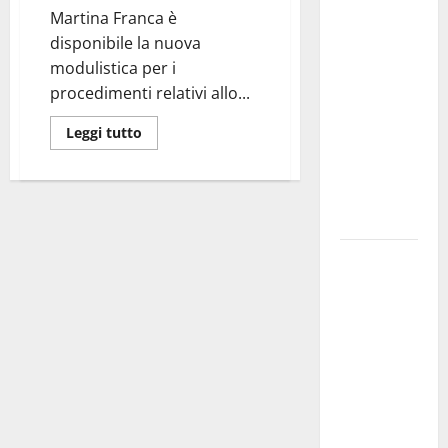
Martina Franca è
investe
disponibile la nuova
sulle
modulistica per i
famiglie: in
procedimenti relativi allo...
arrivo tre
seminari
Leggi tutto
dedicati ad
adolescenti,
genitori ed
empatia
Aeronautica
Militare, al
16° Stormo
di Martina
Franca
consegnati
i Baschi Blu
ai 15 nuovi