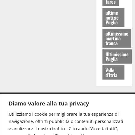
Tares
ultime
notizie
Puglia
ultimissime
martina
franca
Ultimissime
Puglia
Valle
d'Itria
Diamo valore alla tua privacy
CONTATTI.
Utilizziamo i cookie per migliorare la tua esperienza di
navigazione, offrirti pubblicità o contenuti personalizzati
Redazione:
redazione@www.martinasera.it
e analizzare il nostro traffico. Cliccando “Accetta tutti”,
Direttore:
direttore@www.martinasera.it