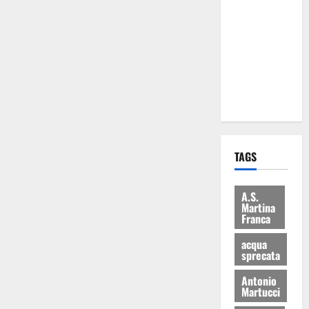
Martina
Franca: Il
sindaco non
ha fatto le
scuse alla
Lillo
TAGS
A.S.
Martina
Franca
acqua
sprecata
Antonio
Martucci