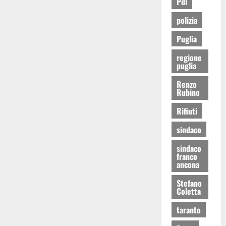
Pdl
polizia
Puglia
regione
puglia
Renzo
Rubino
Rifiuti
sindaco
sindaco
franco
ancona
Stefano
Coletta
taranto