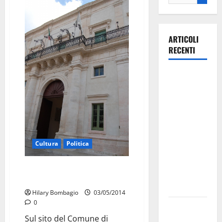
ARTICOLI
RECENTI
La gara
ciclistica
dei Giochi
attraversa
Martina
Franca:
Cultura
Politica
ecco le
strade
Sito del Comune. Nuovi moduli:
interessate
tempo guadagnato
e gli orari
Hilary Bombagio
03/05/2014
0
Martina
Sul sito del Comune di
Franca