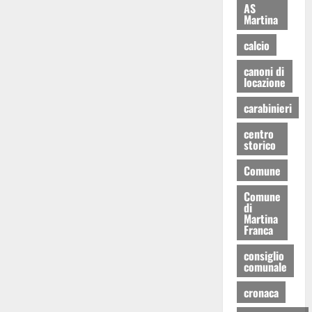
AS
Martina
calcio
canoni di
locazione
carabinieri
centro
storico
Comune
Comune
di
Martina
Franca
consiglio
comunale
cronaca