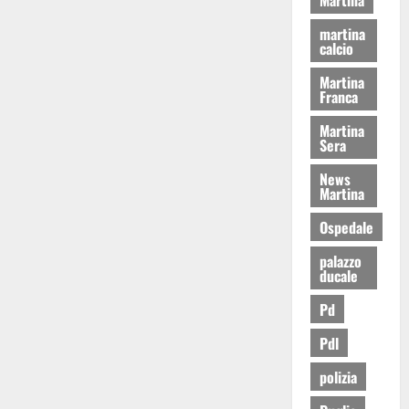
martina
calcio
Martina
Franca
Martina
Sera
News
Martina
Ospedale
palazzo
ducale
Pd
Pdl
polizia