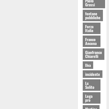
Paolo
Grassi
fontane
pubbliche
Forza
Italia
Franco
Ancona
Gianfranco
Chiarelli
Ilva
incidente
Lc
Solito
Lega
pro
Martina