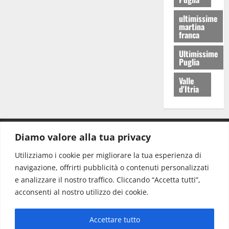
ultimissime
martina
franca
Ultimissime
Puglia
Valle
d'Itria
Diamo valore alla tua privacy
CONTATTI.
Utilizziamo i cookie per migliorare la tua esperienza di
navigazione, offrirti pubblicità o contenuti personalizzati
Redazione:
redazione@www.martinasera.it
e analizzare il nostro traffico. Cliccando “Accetta tutti”,
Direttore:
direttore@www.martinasera.it
acconsenti al nostro utilizzo dei cookie.
Info & Commerciale:
info@www.martinasera.it
Accettare tutto