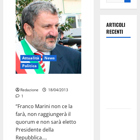
ARTICOLI
RECENTI
Ospedale di
Martina
Attualità
News
Franca,
Politica
Forza Italia
annuncia la
Emiliano: Bersani si dimetta
protesta:
Redazione
18/04/2013
sit-in lunedì
1
10 agosto
“Franco Marini non ce la
farà, non raggiungerà il
Il Comune
quorum e non sarà eletto
di Martina
Presidente della
Franca
Repubblica....
pubblica il