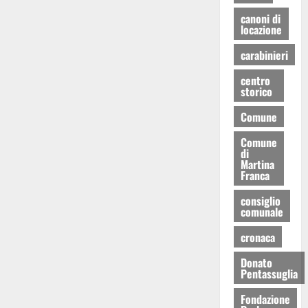
canoni di
locazione
carabinieri
centro
storico
Comune
Comune
di
Martina
Franca
consiglio
comunale
cronaca
Donato
Pentassuglia
Fondazione