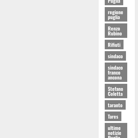
Puglia
regione
puglia
Renzo
Rubino
Rifiuti
sindaco
sindaco
franco
ancona
Stefano
Coletta
taranto
Tares
ultime
notizie
Puglia