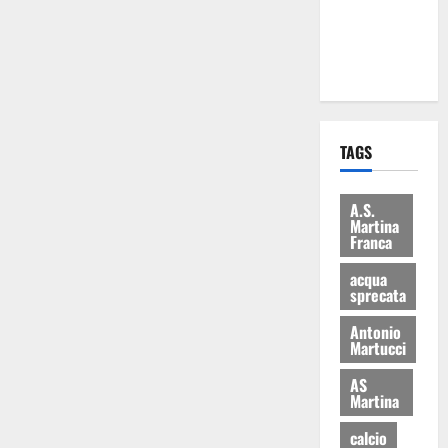
ai 15 nuovi
Fucilieri
dell’Aria
TAGS
A.S.
Martina
Franca
acqua
sprecata
Antonio
Martucci
AS
Martina
calcio