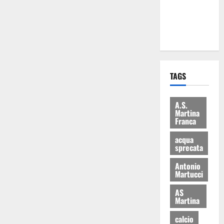
ai 15 nuovi
Fucilieri
dell’Aria
TAGS
A.S.
Martina
Franca
acqua
sprecata
Antonio
Martucci
AS
Martina
calcio