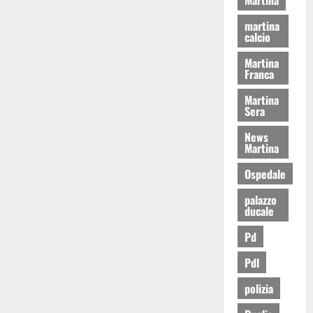
martina
calcio
Martina
Franca
Martina
Sera
News
Martina
Ospedale
palazzo
ducale
Pd
Pdl
polizia