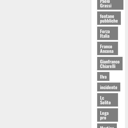
Paolo
Grassi
fontane
pubbliche
Forza
Italia
Franco
Ancona
Gianfranco
Chiarelli
Ilva
incidente
Lc
Solito
Lega
pro
Martina