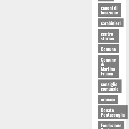
canoni di
locazione
carabinieri
centro
storico
Comune
Comune
di
Martina
Franca
consiglio
comunale
cronaca
Donato
Pentassuglia
Fondazione