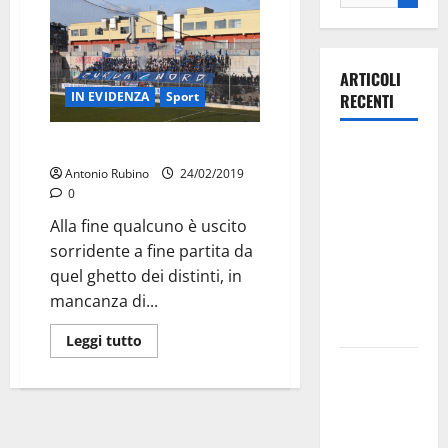
ARTICOLI
IN EVIDENZA
Sport
RECENTI
Martina, ora comincia il bello
Ospedale di
Antonio Rubino
24/02/2019
Martina
0
Franca,
Alla fine qualcuno è uscito
Forza Italia
sorridente a fine partita da
annuncia la
quel ghetto dei distinti, in
protesta:
mancanza di...
sit-in lunedì
10 agosto
Leggi tutto
Il Comune
di Martina
Franca
pubblica il