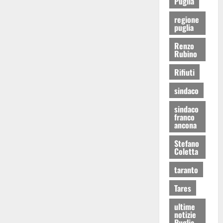
Puglia
regione
puglia
Renzo
Rubino
Rifiuti
sindaco
sindaco
franco
ancona
Stefano
Coletta
taranto
Tares
ultime
notizie
Puglia