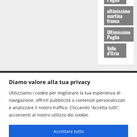
ultimissime
martina
franca
Ultimissime
Puglia
Valle
d'Itria
Diamo valore alla tua privacy
CONTATTI.
Utilizziamo i cookie per migliorare la tua esperienza di
navigazione, offrirti pubblicità o contenuti personalizzati
Redazione:
redazione@www.martinasera.it
e analizzare il nostro traffico. Cliccando “Accetta tutti”,
Direttore:
direttore@www.martinasera.it
acconsenti al nostro utilizzo dei cookie.
Info & Commerciale:
info@www.martinasera.it
Accettare tutto