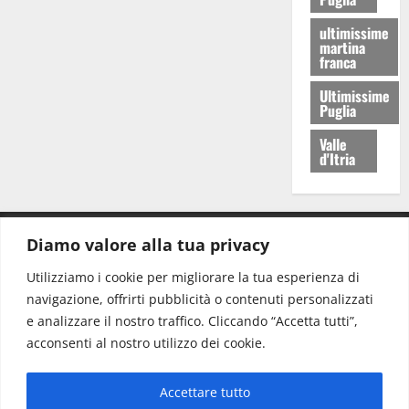
ultimissime
martina
franca
Ultimissime
Puglia
Valle
d'Itria
Diamo valore alla tua privacy
CONTATTI.
Utilizziamo i cookie per migliorare la tua esperienza di
navigazione, offrirti pubblicità o contenuti personalizzati
Redazione:
redazione@www.martinasera.it
e analizzare il nostro traffico. Cliccando “Accetta tutti”,
Direttore:
direttore@www.martinasera.it
acconsenti al nostro utilizzo dei cookie.
Info & Commerciale:
info@www.martinasera.it
Accettare tutto