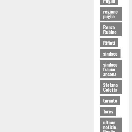
Puglia
regione
puglia
Renzo
Rubino
Rifiuti
sindaco
sindaco
franco
ancona
Stefano
Coletta
taranto
Tares
ultime
notizie
Puglia