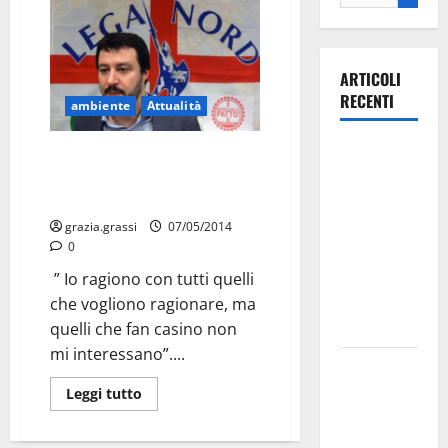
ARTICOLI
RECENTI
ambiente
Attualità
Ospedale di
Il Sud caccia Salvini. Dopo
Martina
Napoli, anche Taranto e
Locorotondo
Franca,
Forza Italia
grazia.grassi
07/05/2014
0
annuncia la
protesta:
” Io ragiono con tutti quelli
sit-in lunedì
che vogliono ragionare, ma
10 agosto
quelli che fan casino non
mi interessano”....
Il Comune
di Martina
Leggi tutto
Franca
pubblica il