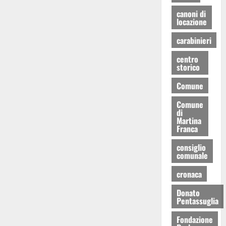
canoni di
locazione
carabinieri
centro
storico
Comune
Comune
di
Martina
Franca
consiglio
comunale
cronaca
Donato
Pentassuglia
Fondazione