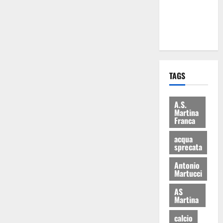
ai 15 nuovi
Fucilieri
dell’Aria
TAGS
A.S.
Martina
Franca
acqua
sprecata
Antonio
Martucci
AS
Martina
calcio