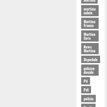
martina
calcio
Martina
Franca
Martina
Sera
News
Martina
Ospedale
palazzo
ducale
Pd
Pdl
polizia