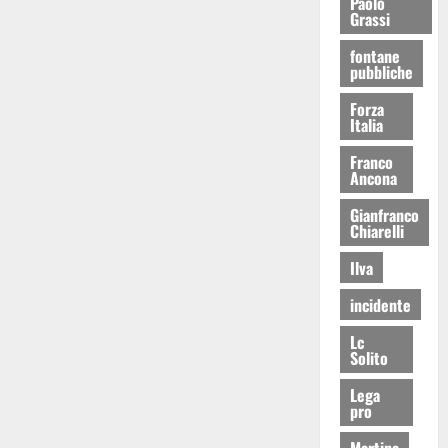
Paolo
Grassi
fontane
pubbliche
Forza
Italia
Franco
Ancona
Gianfranco
Chiarelli
Ilva
incidente
Lc
Solito
Lega
pro
Martina