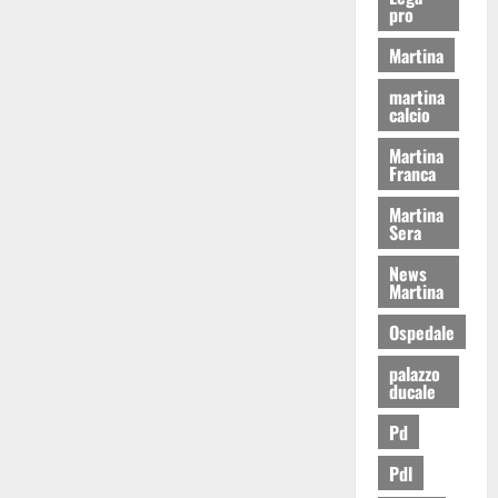
pro
Martina
martina
calcio
Martina
Franca
Martina
Sera
News
Martina
Ospedale
palazzo
ducale
Pd
Pdl