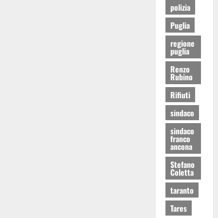
polizia
Puglia
regione
puglia
Renzo
Rubino
Rifiuti
sindaco
sindaco
franco
ancona
Stefano
Coletta
taranto
Tares