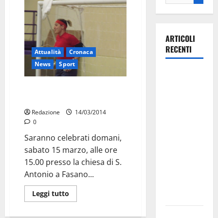
ARTICOLI
RECENTI
Attualità
Cronaca
News
Sport
Martina
Franca
Sabato alle 15 i funerali di
investe
Donatella
sulle
Redazione
14/03/2014
famiglie: in
0
arrivo tre
Saranno celebrati domani,
seminari
sabato 15 marzo, alle ore
dedicati ad
15.00 presso la chiesa di S.
adolescenti,
Antonio a Fasano...
genitori ed
Leggi tutto
empatia
Aeronautica