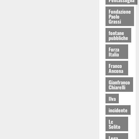
Fondazione
Paolo
Grassi
fontane
pubbliche
Forza
Italia
Franco
Ancona
Gianfranco
Chiarelli
Ilva
incidente
Lc
Solito
Lega