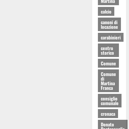
Martina
calcio
canoni di
locazione
carabinieri
centro
storico
Comune
Comune
di
Martina
Franca
consiglio
comunale
cronaca
Donato
Pentassuglia