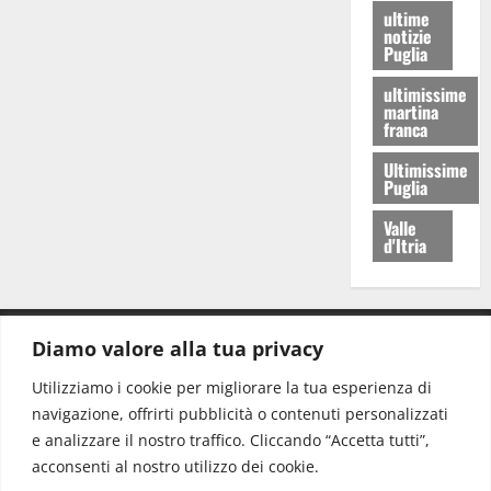
ultime
notizie
Puglia
ultimissime
martina
franca
Ultimissime
Puglia
Valle
d'Itria
Diamo valore alla tua privacy
CONTATTI.
Utilizziamo i cookie per migliorare la tua esperienza di
navigazione, offrirti pubblicità o contenuti personalizzati
Redazione:
redazione@www.martinasera.it
e analizzare il nostro traffico. Cliccando “Accetta tutti”,
Direttore:
direttore@www.martinasera.it
acconsenti al nostro utilizzo dei cookie.
Info & Commerciale:
info@www.martinasera.it