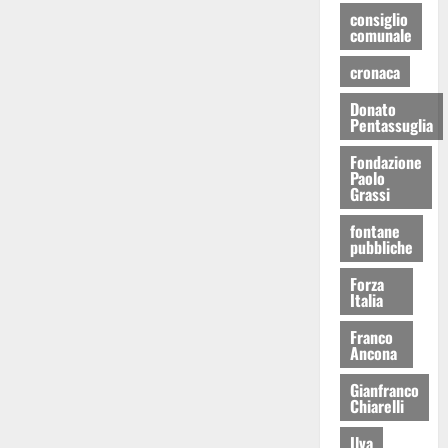
consiglio
comunale
cronaca
Donato
Pentassuglia
Fondazione
Paolo
Grassi
fontane
pubbliche
Forza
Italia
Franco
Ancona
Gianfranco
Chiarelli
Ilva