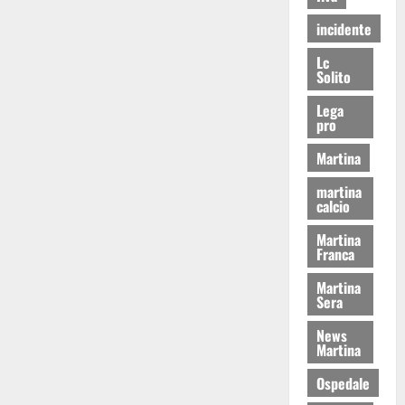
incidente
Lc
Solito
Lega
pro
Martina
martina
calcio
Martina
Franca
Martina
Sera
News
Martina
Ospedale