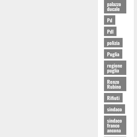
palazzo
ducale
Pd
Pdl
polizia
Puglia
regione
puglia
Renzo
Rubino
Rifiuti
sindaco
sindaco
franco
ancona