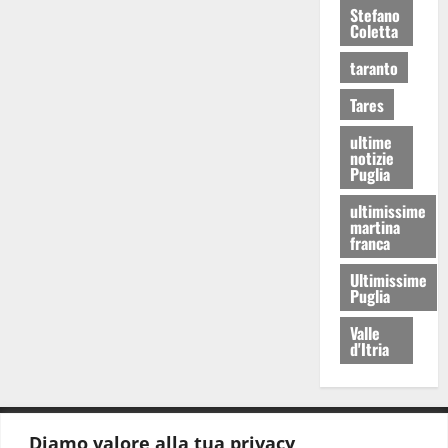
Stefano
Coletta
taranto
Tares
ultime
notizie
Puglia
ultimissime
martina
franca
Ultimissime
Puglia
Valle
d'Itria
Diamo valore alla tua privacy