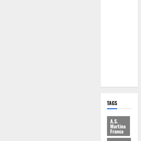
Comune:
“Nuovi
medici solo
a
novembre.
Faremo
accesso agli
atti su Tari,
rifiuti e
bilancio”
TAGS
A.S.
Martina
Franca