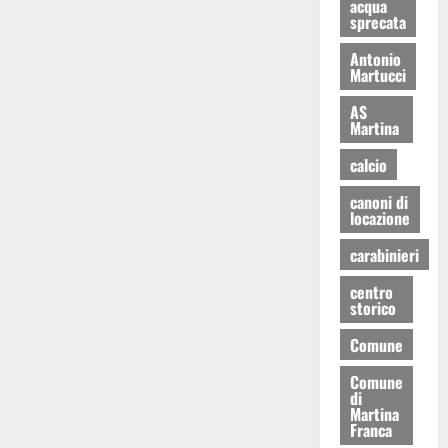
acqua
sprecata
Antonio
Martucci
AS
Martina
calcio
canoni di
locazione
carabinieri
centro
storico
Comune
Comune
di
Martina
Franca