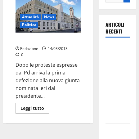
Attualità
News
ARTICOLI
Politica
RECENTI
Giunta Regione, no di Stanisci
Il Comune
Redazione
14/03/2013
di Martina
0
Franca
Dopo le proteste espresse
pubblica il
dal Pd arriva la prima
bando
defezione alla nuova giunta
alloggi ERP
nominata ieri dal
2026:
presidente...
domande
Leggi tutto
dal 26
agosto
La gara
ciclistica