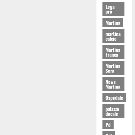
Lega
pro
Martina
martina
calcio
Martina
Franca
Martina
Sera
News
Martina
Ospedale
palazzo
ducale
Pd