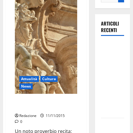
ARTICOLI
RECENTI
La gara
ciclistica
dei Giochi
attraversa
Martina
Attualità
Cultura
Franca:
News
ecco le
strade
Festa patronale: riti religiosi e
interessate
fiera cittadina
e gli orari
Redazione
11/11/2015
0
Martina
Franca
Un noto proverbio recita: