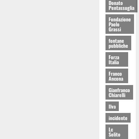
Donato
Pentassuglia
Fondazione
Paolo
Grassi
fontane
pubbliche
Forza
Italia
Franco
Ancona
Gianfranco
Chiarelli
Ilva
incidente
Lc
Solito