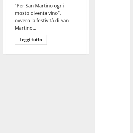
investe
“Per San Martino ogni
sulle
mosto diventa vino”,
famiglie: in
ovvero la festività di San
arrivo tre
Martino...
seminari
Leggi tutto
dedicati ad
adolescenti,
genitori ed
empatia
Aeronautica
Militare, al
16° Stormo
di Martina
Franca
consegnati
i Baschi Blu
ai 15 nuovi