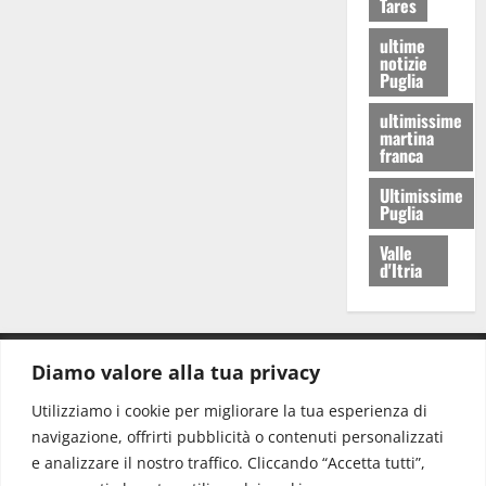
Tares
ultime
notizie
Puglia
ultimissime
martina
franca
Ultimissime
Puglia
Valle
d'Itria
Diamo valore alla tua privacy
CONTATTI.
Utilizziamo i cookie per migliorare la tua esperienza di
navigazione, offrirti pubblicità o contenuti personalizzati
Redazione:
redazione@www.martinasera.it
e analizzare il nostro traffico. Cliccando “Accetta tutti”,
Direttore:
direttore@www.martinasera.it