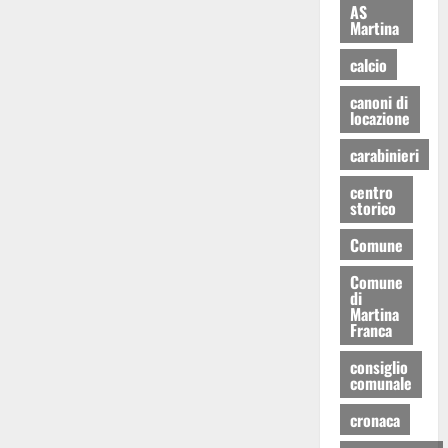
AS
Martina
calcio
canoni di
locazione
carabinieri
centro
storico
Comune
Comune
di
Martina
Franca
consiglio
comunale
cronaca