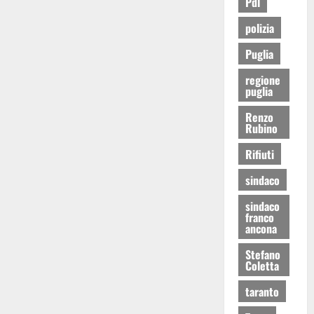
Pdl
polizia
Puglia
regione
puglia
Renzo
Rubino
Rifiuti
sindaco
sindaco
franco
ancona
Stefano
Coletta
taranto