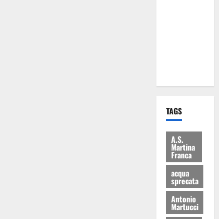
Martina
Franca: Il
sindaco non
ha fatto le
scuse alla
Lillo
TAGS
A.S.
Martina
Franca
acqua
sprecata
Antonio
Martucci