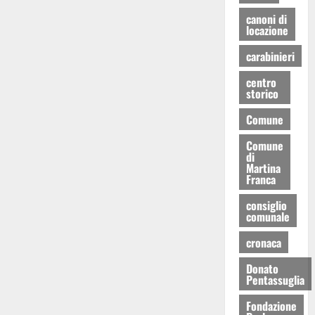
canoni di
locazione
carabinieri
centro
storico
Comune
Comune
di
Martina
Franca
consiglio
comunale
cronaca
Donato
Pentassuglia
Fondazione