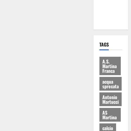
ai 15 nuovi
Fucilieri
dell’Aria
TAGS
A.S.
Martina
Franca
acqua
sprecata
Antonio
Martucci
AS
Martina
calcio