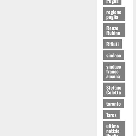
Puglia
regione
puglia
Renzo
Rubino
Rifiuti
sindaco
sindaco
franco
ancona
Stefano
Coletta
taranto
Tares
ultime
notizie
Puglia