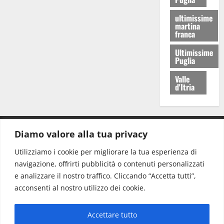
ultimissime
martina
franca
Ultimissime
Puglia
Valle
d'Itria
Diamo valore alla tua privacy
CONTATTI.
Utilizziamo i cookie per migliorare la tua esperienza di
navigazione, offrirti pubblicità o contenuti personalizzati
Redazione:
redazione@www.martinasera.it
e analizzare il nostro traffico. Cliccando “Accetta tutti”,
Direttore:
direttore@www.martinasera.it
acconsenti al nostro utilizzo dei cookie.
Info & Commerciale:
info@www.martinasera.it
Accettare tutto