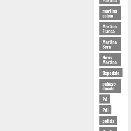
martina
calcio
Martina
Franca
Martina
Sera
News
Martina
Ospedale
palazzo
ducale
Pd
Pdl
polizia