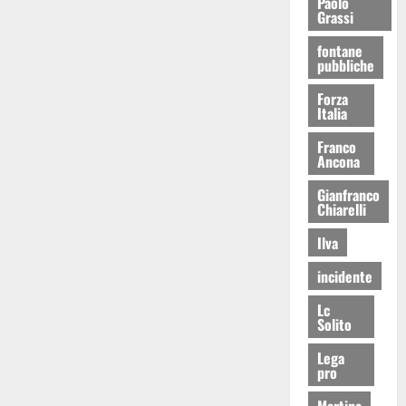
Paolo
Grassi
fontane
pubbliche
Forza
Italia
Franco
Ancona
Gianfranco
Chiarelli
Ilva
incidente
Lc
Solito
Lega
pro
Martina