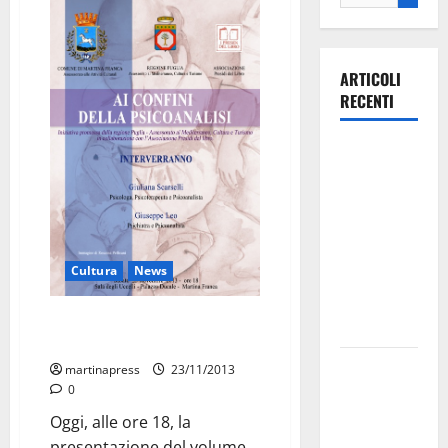
ARTICOLI
RECENTI
Ospedale di
Martina
Franca,
Forza Italia
annuncia la
Cultura
News
protesta:
sit-in lunedì
“Psicanalisi e luoghi della
10 agosto
riabilitazione”
Il Comune
martinapress
23/11/2013
di Martina
0
Franca
Oggi, alle ore 18, la
pubblica il
presentazione del volume