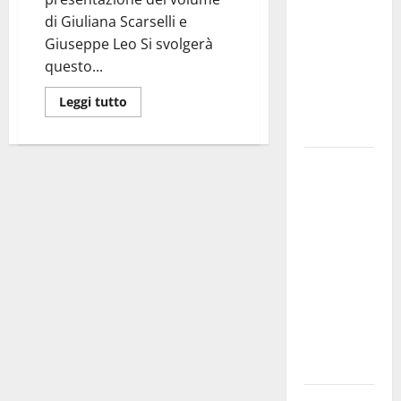
bando
di Giuliana Scarselli e
alloggi ERP
Giuseppe Leo Si svolgerà
2026:
questo...
domande
Leggi tutto
dal 26
agosto
La gara
ciclistica
dei Giochi
attraversa
Martina
Franca:
ecco le
strade
interessate
e gli orari