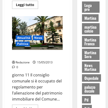
Lega
Leggi tutto
pro
Martina
martina
calcio
Attualità
News
Martina
Franca
Politica
Martina
Patrimonio immobiliare: boh
Sera
Redazione
15/05/2013
News
0
Martina
giorno 11 Il consiglio
Ospedale
comunale si è occupato del
palazzo
regolamento per
ducale
l’alienazione del patrimonio
immobiliare del Comune...
Pd