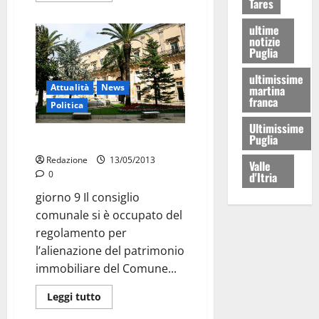
Tares
ultime
notizie
Puglia
ultimissime
Attualità
News
martina
franca
Politica
Ultimissime
Puglia
Patrimonio immobiliare: boh
Redazione
13/05/2013
Valle
0
d'Itria
giorno 9 Il consiglio
comunale si è occupato del
regolamento per
l’alienazione del patrimonio
immobiliare del Comune...
Leggi tutto