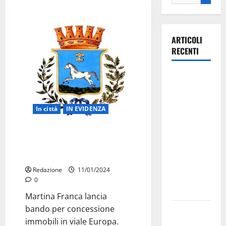
ARTICOLI
RECENTI
La gara
ciclistica
dei Giochi
In città
IN EVIDENZA
attraversa
Martina
Martina Franca: concessione
Franca:
Immobili Pubblici, scadenza
ecco le
bando 13 Febbraio
strade
Redazione
11/01/2024
interessate
0
e gli orari
Martina Franca lancia
bando per concessione
Martina
immobili in viale Europa.
Franca