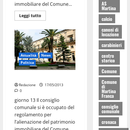
AS
immobiliare del Comune...
Martina
Leggi tutto
calcio
canoni di
locazione
carabinieri
centro
Attualità
News
storico
Politica
Comune
Patrimonio immobiliare: boh
Comune
Redazione
17/05/2013
di
Martina
0
Franca
giorno 13 Il consiglio
consiglio
comunale si è occupato del
comunale
regolamento per
cronaca
l’alienazione del patrimonio
immobiliare del Comune...