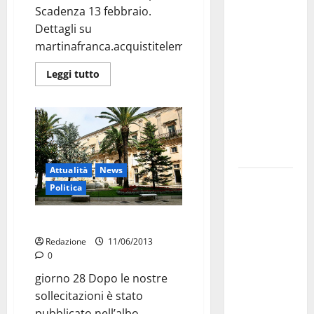
Scadenza 13 febbraio.
investe
Dettagli su
sulle
martinafranca.acquistitelematici.it
famiglie: in
arrivo tre
Leggi tutto
seminari
dedicati ad
adolescenti,
genitori ed
empatia
Attualità
News
Aeronautica
Politica
Militare, al
16° Stormo
Canoni di locazione: boh
di Martina
Redazione
11/06/2013
Franca
0
consegnati
giorno 28 Dopo le nostre
i Baschi Blu
sollecitazioni è stato
ai 15 nuovi
pubblicato nell’albo