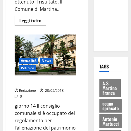
ottenuto il risultato. Il
Martina
Comune di Martina...
Franca: Il
sindaco non
Leggi tutto
ha fatto le
scuse alla
Lillo
Attualità
News
TAGS
Politica
Patrimonio immobiliare: boh
A.S.
Martina
Redazione
20/05/2013
Franca
0
acqua
giorno 14 Il consiglio
sprecata
comunale si è occupato del
Antonio
regolamento per
Martucci
l’alienazione del patrimonio