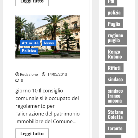
Pdl
Leggi tutto
polizia
Puglia
regione
puglia
Attualità
News
Renzo
Politica
Rubino
Patrimonio immobiliare: boh
Rifiuti
Redazione
14/05/2013
sindaco
0
sindaco
giorno 10 Il consiglio
franco
comunale si è occupato del
ancona
regolamento per
Stefano
l’alienazione del patrimonio
Coletta
immobiliare del Comune...
taranto
Leggi tutto