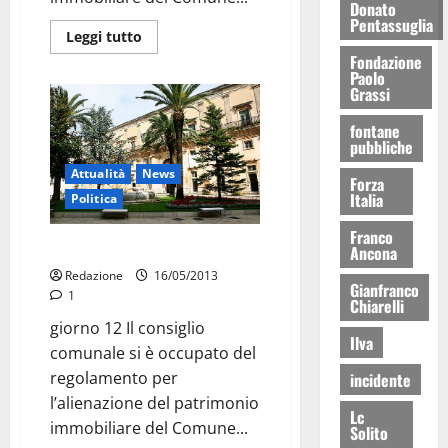
Donato
Pentassuglia
Leggi tutto
Fondazione
Paolo
Grassi
fontane
pubbliche
Attualità
News
Forza
Italia
Politica
Franco
Patrimonio immobiliare: boh
Ancona
Redazione
16/05/2013
Gianfranco
1
Chiarelli
giorno 12 Il consiglio
Ilva
comunale si è occupato del
regolamento per
incidente
l’alienazione del patrimonio
Lc
immobiliare del Comune...
Solito