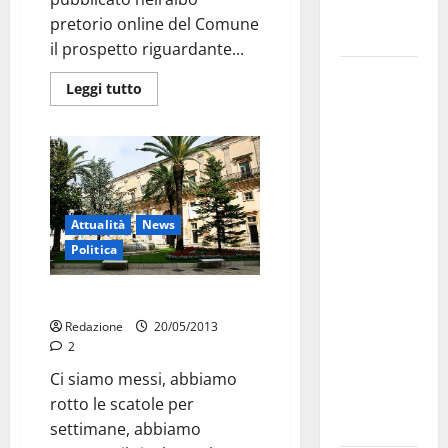
Fucilieri
pretorio online del Comune
dell’Aria
il prospetto riguardante...
Martina
Leggi tutto
Franca,
Marraffa
attacca
Regione e
Comune:
“Nuovi
Attualità
News
medici solo
Politica
a
novembre.
Patrimonio pubblico
Faremo
Redazione
20/05/2013
2
accesso agli
atti su Tari,
Ci siamo messi, abbiamo
rifiuti e
rotto le scatole per
bilancio”
settimane, abbiamo